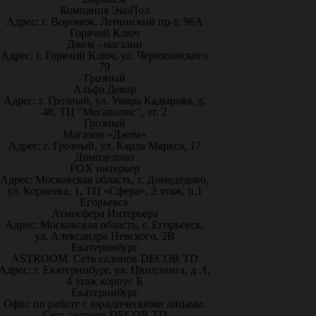
Компания ЭкоПол
Адрес: г. Воронеж, Ленинский пр-т, 96А
Горячий Ключ
Джем - магазин
Адрес: г. Горячий Ключ, ул. Черняховского
79
Грозный
Альфа Декор
Адрес: г. Грозный, ул. Умара Кадырова, д.
48, ТЦ "Мегаполис", эт. 2
Грозный
Магазин «Джем»
Адрес: г. Грозный, ул. Карла Маркса, 17
Домодедово
FOX интерьер
Адрес: Московская область, г. Домодедово,
ул. Корнеева, 1, ТЦ «Сфера», 2 этаж, п.1
Егорьевск
Атмосфера Интерьера
Адрес: Московская область, г. Егорьевск,
ул. Александра Невского, 2В
Екатеринбург
ASTROOM. Сеть салонов DECOR TD
Адрес: г. Екатеринбург, ул. Цвиллинга, д .1,
4 этаж корпус Б
Екатеринбург
Офис по работе с юридическими лицами.
Сеть салонов DECOR TD