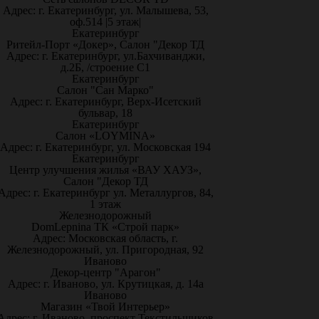
Адрес: г. Екатеринбург, ул. Малышева, 53,
оф.514 |5 этаж|
Екатеринбург
Ритейл-Порт «Докер», Салон "Декор ТД
Адрес: г. Екатеринбург, ул.Бахчиванджи,
д.2Б, /строение С1
Екатеринбург
Салон "Сан Марко"
Адрес: г. Екатеринбург, Верх-Исетский
бульвар, 18
Екатеринбург
Салон «LOYMINA»
Адрес: г. Екатеринбург, ул. Московская 194
Екатеринбург
Центр улучшения жилья «ВАУ ХАУЗ»,
Салон "Декор ТД
Адрес: г. Екатеринбург ул. Металлургов, 84,
1 этаж
Железнодорожный
DomLepnina ТК «Строй парк»
Адрес: Московская область, г.
Железнодорожный, ул. Пригородная, 92
Иваново
Декор-центр "Арагон"
Адрес: г. Иваново, ул. Крутицкая, д. 14а
Иваново
Магазин «Твой Интерьер»
Адрес: г. Иваново, проспект Текстильщиков