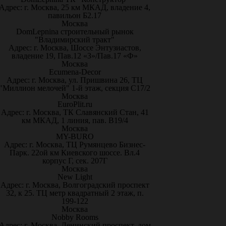
Адрес: г. Москва, 25 км МКАД, владение 4,
павильон Б2.17
Москва
DomLepnina строительный рынок
"Владимирский тракт"
Адрес: г. Москва, Шоссе Энтузиастов,
владение 19, Пав.12 «З»/Пав.17 «Ф»
Москва
Ecumena-Decor
Адрес: г. Москва, ул. Пришвина 26, ТЦ
"Миллион мелочей" 1-й этаж, секция С17/2
Москва
EuroPlit.ru
Адрес: г. Москва, ТК Славянский Стан, 41
км МКАД, 1 линия, пав. В19/4
Москва
MY-BURO
Адрес: г. Москва, ТЦ Румянцево Бизнес-
Парк. 22ой км Киевского шоссе. Вл.4
корпус Г, сек. 207Г
Москва
New Light
Адрес: г. Москва, Волгоградский проспект
32, к 25. ТЦ метр квадратный 2 этаж, п.
199-122
Москва
Nobby Rooms
Адрес: г. Москва, Ленинский проспект, дом