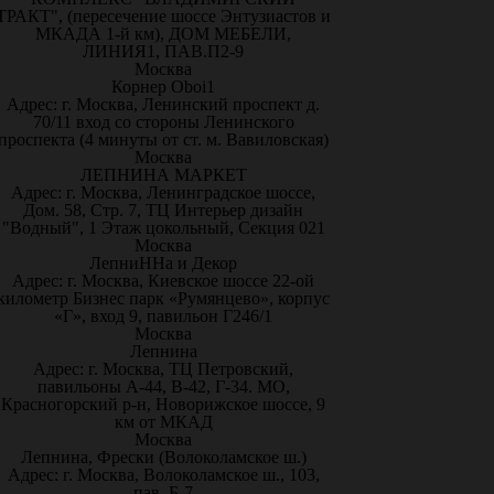
ТРАКТ", (пересечение шоссе Энтузиастов и
МКАДА 1-й км), ДОМ МЕБЕЛИ,
ЛИНИЯ1, ПАВ.П2-9
Москва
Корнер Oboi1
Адрес: г. Москва, Ленинский проспект д.
70/11 вход со стороны Ленинского
проспекта (4 минуты от ст. м. Вавиловская)
Москва
ЛЕПНИНА МАРКЕТ
Адрес: г. Москва, Ленинградское шоссе,
Дом. 58, Стр. 7, ТЦ Интерьер дизайн
"Водный", 1 Этаж цокольный, Секция 021
Москва
ЛепниННа и Декор
Адрес: г. Москва, Киевское шоссе 22-ой
километр Бизнес парк «Румянцево», корпус
«Г», вход 9, павильон Г246/1
Москва
Лепнина
Адрес: г. Москва, ТЦ Петровский,
павильоны А-44, В-42, Г-34. МО,
Красногорский р-н, Новорижское шоссе, 9
км от МКАД
Москва
Лепнина, Фрески (Волоколамское ш.)
Адрес: г. Москва, Волоколамское ш., 103,
пав. Б-7