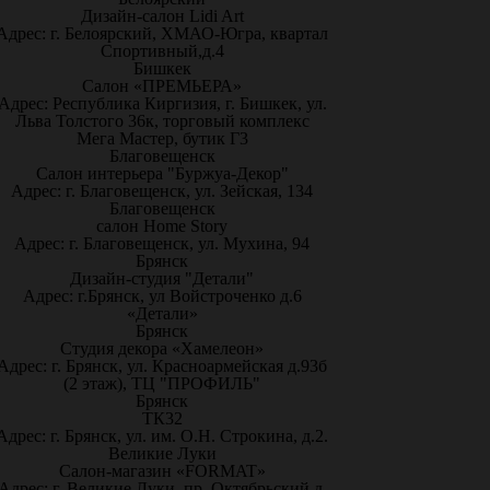
Дизайн-салон Lidi Art
Адрес: г. Белоярский, ХМАО-Югра, квартал
Спортивный,д.4
Бишкек
Салон «ПРЕМЬЕРА»
Адрес: Республика Киргизия, г. Бишкек, ул.
Льва Толстого 36к, торговый комплекс
Мега Мастер, бутик Г3
Благовещенск
Салон интерьера "Буржуа-Декор"
Адрес: г. Благовещенск, ул. Зейская, 134
Благовещенск
салон Home Story
Адрес: г. Благовещенск, ул. Мухина, 94
Брянск
Дизайн-студия "Детали"
Адрес: г.Брянск, ул Войстроченко д.6
«Детали»
Брянск
Студия декора «Хамелеон»
Адрес: г. Брянск, ул. Красноармейская д.93б
(2 этаж), ТЦ "ПРОФИЛЬ"
Брянск
ТК32
Адрес: г. Брянск, ул. им. О.Н. Строкина, д.2.
Великие Луки
Салон-магазин «FORMAT»
Адрес: г. Великие Луки, пр. Октябрьский д.