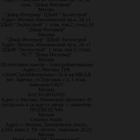
этаж, "Декор Интерьер"
Москва
"Декор Интерьер" ЦДиИ "Экспострой"
Адрес: Москва, Нахимовский пр-к, 24, с1
ЦДиИ "Экспострой" 1 этаж, пав.2, стенд 10
"Декор Интерьер"
Москва
"Декор Интерьер" ЦДиИ Экспострой
Адрес: Москва, Нахимовский пр-к, 24, с1
ЦДиИ "Экспострой" 1 этаж, пав.3, стенд
76-77 "Декор Интерьер"
Москва
3D гипсовые панели - Элитсройматериалы
Адрес: г. Москва, ТРК
«ЭлитСтройМатериалы», 51-й км МКАД
пос. Заречье, ул.Торговая, с.2, 1 этаж,
павильон С42/3
Москва
BACKGROUND
Адрес: г. Москва, Ленинский проспект, 45
(подъехать к складу со двора — ориентир
ПОДЪЕЗД №8)
Москва
Ceramics Studio
Адрес: г. Москва, Дмитровское шоссе,
д.165, корп.1, ТК «Бухта», павильон 2G22
Москва
DomLepnina ТК "Конструктор"