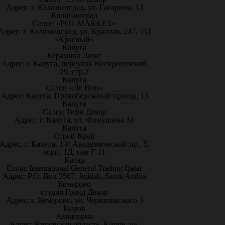
Адрес: г. Калининград, ул. Гагарина, 13
Калининград
Салон «POL MARKET»
Адрес: г. Калининград, ул. Красная, 247, ТЦ
«Красный»
Калуга
Керамика Люкс
Адрес: г. Калуга, переулок Воскресенский
29, стр.2
Калуга
Салон «Ле Вин»
Адрес: Калуга, Правобережный проезд, 13
Калуга
Салон Тефи Декор
Адрес: г. Калуга, ул. Фомушина 31
Калуга
Строй Край
Адрес: г. Калуга, 1-й Академический пр., 5,
корп. 1Д, пав Г-11
Катар
Exotic International General Trading Qatar
Адрес: P.O. Box 3507, Jeddah, Saudi Arabia
Кемерово
студия Гранд Декор
Адрес: г. Кемерово, ул. Черняховского 3
Киров
Акватория
Адрес: Кировская область, Киров, ул.