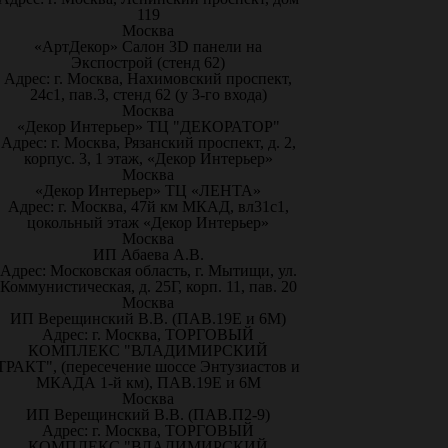
119
Москва
«АртДекор» Салон 3D панели на
Экспострой (стенд 62)
Адрес: г. Москва, Нахимовский проспект,
24с1, пав.3, стенд 62 (у 3-го входа)
Москва
«Декор Интерьер» ТЦ "ДЕКОРАТОР"
Адрес: г. Москва, Рязанский проспект, д. 2,
корпус. 3, 1 этаж, «Декор Интерьер»
Москва
«Декор Интерьер» ТЦ «ЛЕНТА»
Адрес: г. Москва, 47й км МКАД, вл31с1,
цокольный этаж «Декор Интерьер»
Москва
ИП Абаева А.В.
Адрес: Московская область, г. Мытищи, ул.
Коммунистическая, д. 25Г, корп. 11, пав. 20
Москва
ИП Верещинский В.В. (ПАВ.19Е и 6М)
Адрес: г. Москва, ТОРГОВЫЙ
КОМПЛЕКС "ВЛАДИМИРСКИЙ
ТРАКТ", (пересечение шоссе Энтузиастов и
МКАДА 1-й км), ПАВ.19Е и 6М
Москва
ИП Верещинский В.В. (ПАВ.П2-9)
Адрес: г. Москва, ТОРГОВЫЙ
КОМПЛЕКС "ВЛАДИМИРСКИЙ