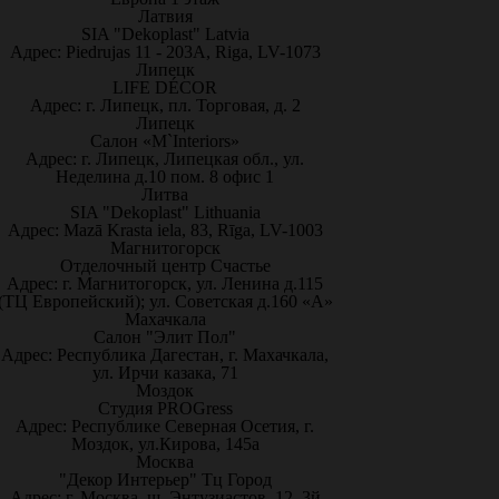
Латвия
SIA "Dekoplast" Latvia
Адрес: Piedrujas 11 - 203A, Riga, LV-1073
Липецк
LIFE DÉCOR
Адрес: г. Липецк, пл. Торговая, д. 2
Липецк
Салон «M`Interiors»
Адрес: г. Липецк, Липецкая обл., ул.
Неделина д.10 пом. 8 офис 1
Литва
SIA "Dekoplast" Lithuania
Адрес: Mazā Krasta iela, 83, Rīga, LV-1003
Магнитогорск
Отделочный центр Счастье
Адрес: г. Магнитогорск, ул. Ленина д.115
(ТЦ Европейский); ул. Советская д.160 «А»
Махачкала
Салон "Элит Пол"
Адрес: Республика Дагестан, г. Махачкала,
ул. Ирчи казака, 71
Моздок
Студия PROGress
Адрес: Республике Северная Осетия, г.
Моздок, ул.Кирова, 145а
Москва
"Декор Интерьер" Тц Город
Адрес: г. Москва, ш. Энтузиастов, 12, 3й