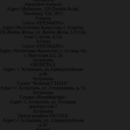
Alternative Surfaces
Адрес: Melbourne, 329 Darebin Road,
Thornbury, VIC 3071
Алматы
Салон «ПРЕМЬЕРА»
Адрес: Республика Казахстан, г. Алматы,
ТК Жибек Жолы, ул. Жибек Жолы, 135/10а,
этаж 1, бутик А23а
Астана
Салон «ПРЕМЬЕРА»
Адрес: Республика Казахстан, г. Астана, пр-
т. Мангилик Ел, 24
Астрахань
ОБОИГРАД
Адрес: г. Астрахань, ул.Адмиралтейская
д.46
Астрахань
Салон "Великая СТЕНА"
Адрес: г. Астрахань, ул. Ахшарумова, д. 52
Астрахань
Студия «Brend&design»
Адрес: г. Астрахань, ул. Площадь
декабристов 7
Астрахань
Центр дизайна DECOLE
Адрес: г. Астрахань, ул. Адмиралтейская
д.30
Ачинск