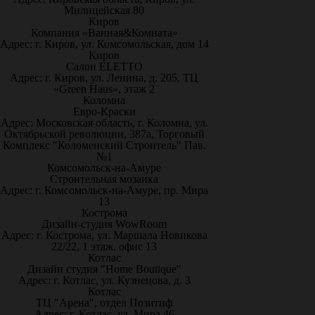
Милицейская 80
Киров
Компания «Ванная&Комната»
Адрес: г. Киров, ул. Комсомольская, дом 14
Киров
Салон ELETTO
Адрес: г. Киров, ул. Ленина, д. 205, ТЦ
«Green Haus», этаж 2
Коломна
Евро-Краски
Адрес: Московская область, г. Коломна, ул.
Октябрьской революции, 387а, Торговый
Комплекс "Коломенский Строитель" Пав.
№1
Комсомольск-на-Амуре
Строительная мозаика
Адрес: г. Комсомольск-на-Амуре, пр. Мира
13
Кострома
Дизайн-студия WowRoom
Адрес: г. Кострома, ул. Маршала Новикова
22/22, 1 этаж, офис 13
Котлас
Дизайн студия "Home Boutique"
Адрес: г. Котлас, ул. Кузнецова, д. 3
Котлас
ТЦ "Арена", отдел Позитиф
Адрес: г. Котлас, ул. Мира 46