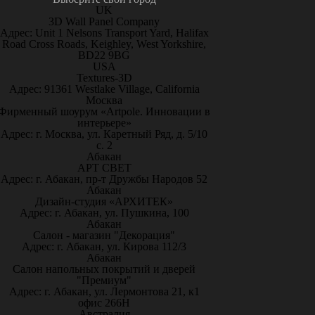
UK
3D Wall Panel Company
Адрес: Unit 1 Nelsons Transport Yard, Halifax
Road Cross Roads, Keighley, West Yorkshire,
BD22 9BG
USA
Textures-3D
Адрес: 91361 Westlake Village, California
Москва
Фирменный шоурум «Artpole. Инновации в
интерьере»
Адрес: г. Москва, ул. Каретный Ряд, д. 5/10
с. 2
Абакан
АРТ СВЕТ
Адрес: г. Абакан, пр-т Дружбы Народов 52
Абакан
Дизайн-студия «АРХИТЕК»
Адрес: г. Абакан, ул. Пушкина, 100
Абакан
Салон - магазин "Декорация"
Адрес: г. Абакан, ул. Кирова 112/3
Абакан
Салон напольных покрытий и дверей
"Премиум"
Адрес: г. Абакан, ул. Лермонтова 21, к1
офис 266Н
Австралия