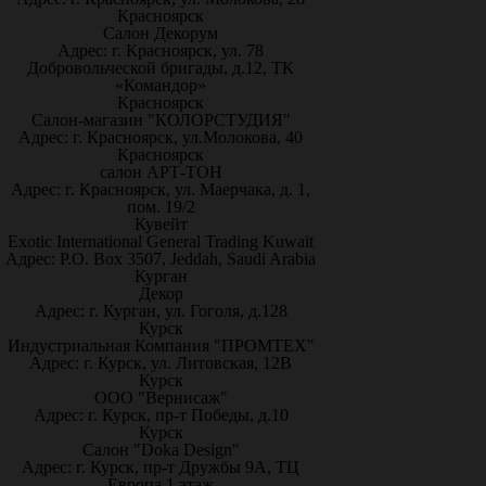
Красноярск
Салон Декорум
Адрес: г. Красноярск, ул. 78
Добровольческой бригады, д.12, ТК
«Командор»
Красноярск
Салон-магазин "КОЛОРСТУДИЯ"
Адрес: г. Красноярск, ул.Молокова, 40
Красноярск
салон АРТ-ТОН
Адрес: г. Красноярск, ул. Маерчака, д. 1,
пом. 19/2
Кувейт
Exotic International General Trading Kuwait
Адрес: P.O. Box 3507, Jeddah, Saudi Arabia
Курган
Декор
Адрес: г. Курган, ул. Гоголя, д.128
Курск
Индустриальная Компания "ПРОМТЕХ"
Адрес: г. Курск, ул. Литовская, 12В
Курск
ООО "Вернисаж"
Адрес: г. Курск, пр-т Победы, д.10
Курск
Салон "Doka Design"
Адрес: г. Курск, пр-т Дружбы 9А, ТЦ
Европа 1 этаж