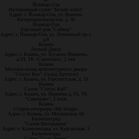
Йошкар-Ола
Интерьерный салон "Белый эскиз"
Адрес: г. Йошкар-Ола, ул. Воинов-
Интернационалистов, д. 36
Йошкар-Ола
Торговый дом "Сайвер"
Адрес: г. Йошкар-Ола, ул. Ленинский пр-т,
д.8
Казань
Лепной Декор
Адрес: г. Казань, ул. Хусаина Ямашева,
д.93, ТК «Савиново», 2 таж
Казань
Магазин-склад архитектурного декора
"Статус Кво" (склад Артполе)
Адрес: г. Казань, ул. Горсоветская, д. 33
Казань
Салон "Статус Кв0"
Адрес: г. Казань, ул. Ямашева д. 93, ТК
"Савиново", 2 этаж
Казань
Студия интерьера «My design»
Адрес: г. Казань, ул. Московская, 60
Калининград
"Салон Интерьеров"
Адрес: г. Калининград, ул. Курганская, 3
Калининград
Салон "Соло Декор"