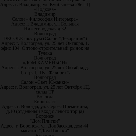
Адрес: г. Владимир, ул. Куйбышева 28е ТЦ
«Подкова»
Владимир
Салон «Философия Интерьера»
Адрес: г. Владимир, ул. Большая
Нижегородская д.32
Волгоград
DECOLE шоу-рум (Салон "Декорация")
Адрес: г. Волгоград, ул. 25 лет Октября, 1,
офис 104. Оптово-строительный рынок на
Тулака
Волгоград
«ДОМ КАМЕНЬОН»
Адрес: г. Волгоград, ул. 25 лет Октября, д.
1, стр. 1, ТК "Фаворит".
Волгоград
Салон «Свет Южанки»
Адрес: г. Волгоград, ул. 25 лет Октября 1Ц,
склад ТР
Вологда
Европласт
Адрес: г. Вологда, ул. Сергея Преминина,
д.10 (отдельный вход с левого торца)
Воронеж
"Дом Плитки"
Адрес: г. Воронеж. ул. Донбасская, дом 44,
магазин "Дом Плитки"
Воронеж