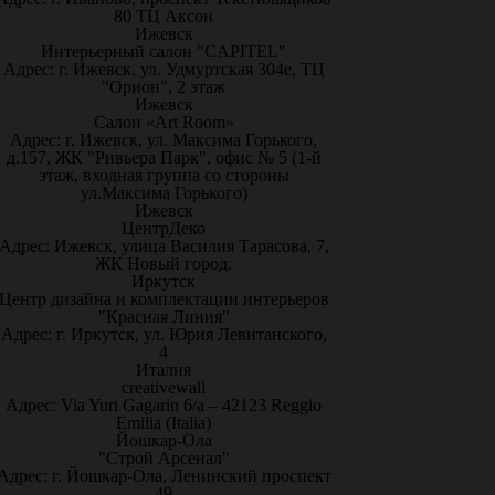
80 ТЦ Аксон
Ижевск
Интерьерный салон "CAPITEL"
Адрес: г. Ижевск, ул. Удмуртская 304е, ТЦ
"Орион", 2 этаж
Ижевск
Салон «Art Room»
Адрес: г. Ижевск, ул. Максима Горького,
д.157, ЖК "Ривьера Парк", офис № 5 (1-й
этаж, входная группа со стороны
ул.Максима Горького)
Ижевск
ЦентрДеко
Адрес: Ижевск, улица Василия Тарасова, 7,
ЖК Новый город.
Иркутск
Центр дизайна и комплектации интерьеров
"Красная Линия"
Адрес: г. Иркутск, ул. Юрия Левитанского,
4
Италия
creativewall
Адрес: Via Yuri Gagarin 6/a – 42123 Reggio
Emilia (Italia)
Йошкар-Ола
"Строй Арсенал"
Адрес: г. Йошкар-Ола, Ленинский проспект
49