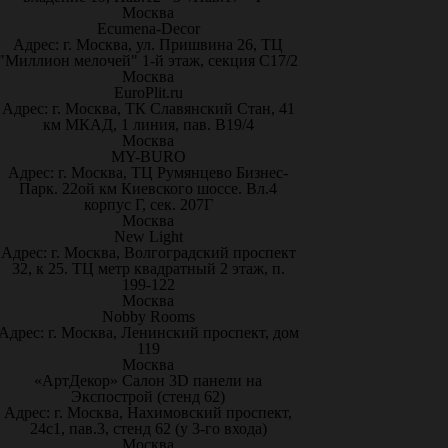
Москва
Ecumena-Decor
Адрес: г. Москва, ул. Пришвина 26, ТЦ
"Миллион мелочей" 1-й этаж, секция С17/2
Москва
EuroPlit.ru
Адрес: г. Москва, ТК Славянский Стан, 41
км МКАД, 1 линия, пав. В19/4
Москва
MY-BURO
Адрес: г. Москва, ТЦ Румянцево Бизнес-
Парк. 22ой км Киевского шоссе. Вл.4
корпус Г, сек. 207Г
Москва
New Light
Адрес: г. Москва, Волгоградский проспект
32, к 25. ТЦ метр квадратный 2 этаж, п.
199-122
Москва
Nobby Rooms
Адрес: г. Москва, Ленинский проспект, дом
119
Москва
«АртДекор» Салон 3D панели на
Экспострой (стенд 62)
Адрес: г. Москва, Нахимовский проспект,
24с1, пав.3, стенд 62 (у 3-го входа)
Москва