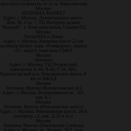
проспекта (4 минуты от ст. м. Вавиловская)
Москва
ЛЕПНИНА МАРКЕТ
Адрес: г. Москва, Ленинградское шоссе,
Дом. 58, Стр. 7, ТЦ Интерьер дизайн
"Водный", 1 Этаж цокольный, Секция 021
Москва
ЛепниННа и Декор
Адрес: г. Москва, Киевское шоссе 22-ой
километр Бизнес парк «Румянцево», корпус
«Г», вход 9, павильон Г246/1
Москва
Лепнина
Адрес: г. Москва, ТЦ Петровский,
павильоны А-44, В-42, Г-34. МО,
Красногорский р-н, Новорижское шоссе, 9
км от МКАД
Москва
Лепнина, Фрески (Волоколамское ш.)
Адрес: г. Москва, Волоколамское ш., 103,
пав. Б-7
Москва
Лепнина, Фрески (Новорижское шоссе)
Адрес: г. Москва, Новорижское шоссе, 26-й
километр, с2, пав. Д-23 и А-2
Москва
Лепнина, Фрески (Павловская Слобода)
Адрес: г. Москва, ул. Ленина, 76/2, село