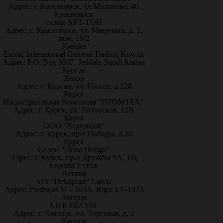
Адрес: г. Красноярск, ул.Молокова, 40
Красноярск
салон АРТ-ТОН
Адрес: г. Красноярск, ул. Маерчака, д. 1,
пом. 19/2
Кувейт
Exotic International General Trading Kuwait
Адрес: P.O. Box 3507, Jeddah, Saudi Arabia
Курган
Декор
Адрес: г. Курган, ул. Гоголя, д.128
Курск
Индустриальная Компания "ПРОМТЕХ"
Адрес: г. Курск, ул. Литовская, 12В
Курск
ООО "Вернисаж"
Адрес: г. Курск, пр-т Победы, д.10
Курск
Салон "Doka Design"
Адрес: г. Курск, пр-т Дружбы 9А, ТЦ
Европа 1 этаж
Латвия
SIA "Dekoplast" Latvia
Адрес: Piedrujas 11 - 203A, Riga, LV-1073
Липецк
LIFE DÉCOR
Адрес: г. Липецк, пл. Торговая, д. 2
Липецк