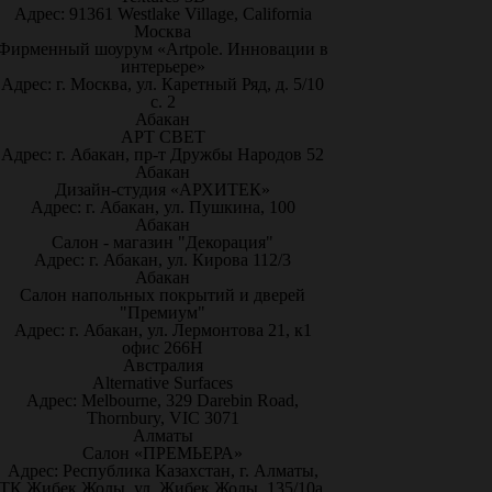
Адрес: 91361 Westlake Village, California
Москва
Фирменный шоурум «Artpole. Инновации в
интерьере»
Адрес: г. Москва, ул. Каретный Ряд, д. 5/10
с. 2
Абакан
АРТ СВЕТ
Адрес: г. Абакан, пр-т Дружбы Народов 52
Абакан
Дизайн-студия «АРХИТЕК»
Адрес: г. Абакан, ул. Пушкина, 100
Абакан
Салон - магазин "Декорация"
Адрес: г. Абакан, ул. Кирова 112/3
Абакан
Салон напольных покрытий и дверей
"Премиум"
Адрес: г. Абакан, ул. Лермонтова 21, к1
офис 266Н
Австралия
Alternative Surfaces
Адрес: Melbourne, 329 Darebin Road,
Thornbury, VIC 3071
Алматы
Салон «ПРЕМЬЕРА»
Адрес: Республика Казахстан, г. Алматы,
ТК Жибек Жолы, ул. Жибек Жолы, 135/10а,