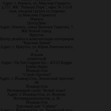
Адрес: г. Ижевск, ул. Максима Горького,
д.157, ЖК "Ривьера Парк", офис № 5 (1-й
этаж, входная группа со стороны
ул.Максима Горького)
Ижевск
ЦентрДеко
Адрес: Ижевск, улица Василия Тарасова, 7,
ЖК Новый город.
Иркутск
Центр дизайна и комплектации интерьеров
"Красная Линия"
Адрес: г. Иркутск, ул. Юрия Левитанского,
4
Италия
creativewall
Адрес: Via Yuri Gagarin 6/a – 42123 Reggio
Emilia (Italia)
Йошкар-Ола
"Строй Арсенал"
Адрес: г. Йошкар-Ола, Ленинский проспект
49
Йошкар-Ола
Интерьерный салон "Белый эскиз"
Адрес: г. Йошкар-Ола, ул. Воинов-
Интернационалистов, д. 36
Йошкар-Ола
Торговый дом "Сайвер"
Адрес: г. Йошкар-Ола, ул. Ленинский пр-т,