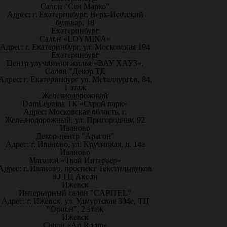
Салон "Сан Марко"
Адрес: г. Екатеринбург, Верх-Исетский
бульвар, 18
Екатеринбург
Салон «LOYMINA»
Адрес: г. Екатеринбург, ул. Московская 194
Екатеринбург
Центр улучшения жилья «ВАУ ХАУЗ»,
Салон "Декор ТД
Адрес: г. Екатеринбург ул. Металлургов, 84,
1 этаж
Железнодорожный
DomLepnina ТК «Строй парк»
Адрес: Московская область, г.
Железнодорожный, ул. Пригородная, 92
Иваново
Декор-центр "Арагон"
Адрес: г. Иваново, ул. Крутицкая, д. 14а
Иваново
Магазин «Твой Интерьер»
Адрес: г. Иваново, проспект Текстильщиков
80 ТЦ Аксон
Ижевск
Интерьерный салон "CAPITEL"
Адрес: г. Ижевск, ул. Удмуртская 304е, ТЦ
"Орион", 2 этаж
Ижевск
Салон «Art Room»