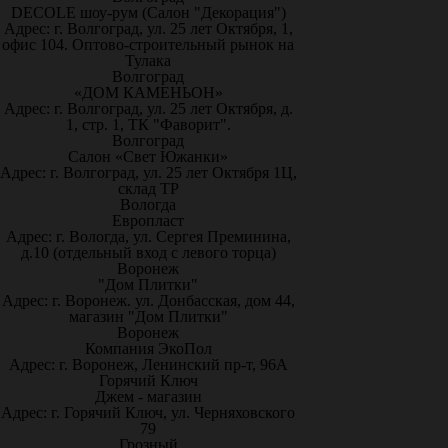
DECOLE шоу-рум (Салон "Декорация")
Адрес: г. Волгоград, ул. 25 лет Октября, 1,
офис 104. Оптово-строительный рынок на
Тулака
Волгоград
«ДОМ КАМЕНЬОН»
Адрес: г. Волгоград, ул. 25 лет Октября, д.
1, стр. 1, ТК "Фаворит".
Волгоград
Салон «Свет Южанки»
Адрес: г. Волгоград, ул. 25 лет Октября 1Ц,
склад ТР
Вологда
Европласт
Адрес: г. Вологда, ул. Сергея Преминина,
д.10 (отдельный вход с левого торца)
Воронеж
"Дом Плитки"
Адрес: г. Воронеж. ул. Донбасская, дом 44,
магазин "Дом Плитки"
Воронеж
Компания ЭкоПол
Адрес: г. Воронеж, Ленинский пр-т, 96А
Горячий Ключ
Джем - магазин
Адрес: г. Горячий Ключ, ул. Черняховского
79
Грозный