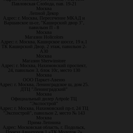
Павловская Слобода, пав. 19-21
Москва
Лепной Декор
Адрес: г. Москва, Пересечение МКАД и
Варшавское ш-се, "Каширский двор 3",
павильон П - 8
Москва
Магазин Holicolors
Адрес: г. Москва, Каширское шоссе, 19 к.1
ТК Каширский Двор, 2 этаж, павильон 2-
А30
Москва
Магазин Sherwinstore
Адрес: г. Москва, Нахимовский проспект,
24, павильон 3, блок 10с, место 130
Москва
ООО Паркет-Авeню
Адрес: г. Москва, Ленинградское ш, дом 25.
ДТЦ "Ленинградский"
Москва
Официальный дилер Artpole ТЦ
"Экспострой"
Адрес: г. Москва, Нахимовский пр-т, 24 ТЦ
"Экспострой", павильон 2, место № 143
Москва
Прима Лепнина
Адрес: Московская область, г. Подольск,
Проезд Авиаторов 1 «ТК Молоток 2»