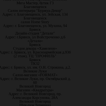
Мега Мастер, бутик Г3
Благовещенск
Салон интерьера "Буржуа-Декор"
Адрес: г. Благовещенск, ул. Зейская, 134
Благовещенск
салон Home Story
Адрес: г. Благовещенск, ул. Мухина, 94
Брянск
Дизайн-студия "Детали"
Адрес: г.Брянск, ул Войстроченко д.6
«Детали»
Брянск
Студия декора «Хамелеон»
Адрес: г. Брянск, ул. Красноармейская д.93б
(2 этаж), ТЦ "ПРОФИЛЬ"
Брянск
ТК32
Адрес: г. Брянск, ул. им. О.Н. Строкина, д.2.
Великие Луки
Салон-магазин «FORMAT»
Адрес: г. Великие Луки, пр. Октябрьский д.
60
Великий Новгород
Магазин «Квадратура»
Адрес: г. Великий Новгород, пр.
Александра Корсунова, 28А
Великий Новгород
Шоу-рум Терминал