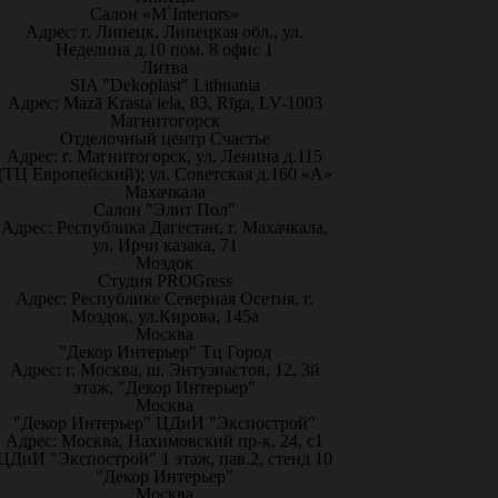
Салон «M`Interiors»
Адрес: г. Липецк, Липецкая обл., ул.
Неделина д.10 пом. 8 офис 1
Литва
SIA "Dekoplast" Lithuania
Адрес: Mazā Krasta iela, 83, Rīga, LV-1003
Магнитогорск
Отделочный центр Счастье
Адрес: г. Магнитогорск, ул. Ленина д.115
(ТЦ Европейский); ул. Советская д.160 «А»
Махачкала
Салон "Элит Пол"
Адрес: Республика Дагестан, г. Махачкала,
ул. Ирчи казака, 71
Моздок
Студия PROGress
Адрес: Республике Северная Осетия, г.
Моздок, ул.Кирова, 145а
Москва
"Декор Интерьер" Тц Город
Адрес: г. Москва, ш. Энтузиастов, 12, 3й
этаж, "Декор Интерьер"
Москва
"Декор Интерьер" ЦДиИ "Экспострой"
Адрес: Москва, Нахимовский пр-к, 24, с1
ЦДиИ "Экспострой" 1 этаж, пав.2, стенд 10
"Декор Интерьер"
Москва