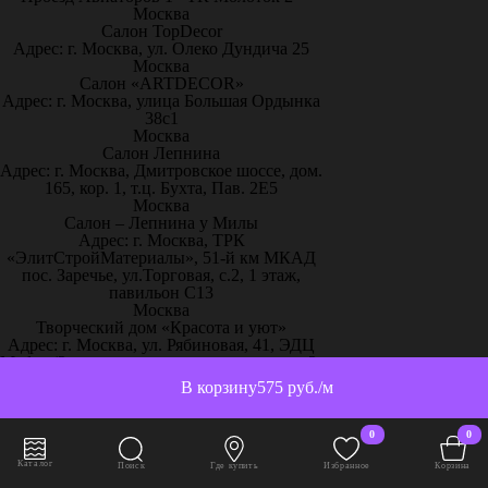
Москва
Салон TopDecor
Адрес: г. Москва, ул. Олеко Дундича 25
Москва
Салон «ARTDECOR»
Адрес: г. Москва, улица Большая Ордынка
38с1
Москва
Салон Лепнина
Адрес: г. Москва, Дмитровское шоссе, дом.
165, кор. 1, т.ц. Бухта, Пав. 2Е5
Москва
Салон – Лепнина у Милы
Адрес: г. Москва, ТРК
«ЭлитСтройМатериалы», 51-й км МКАД
пос. Заречье, ул.Торговая, с.2, 1 этаж,
павильон С13
Москва
Творческий дом «Красота и уют»
Адрес: г. Москва, ул. Рябиновая, 41, ЭДЦ
Madex (2 этаж прямо от эскалатора эксп. 2-
27, 2-28)
В корзину
575 руб./м
Москва
Центр Дизайна ITALICA
Адрес: г. Москва, ул. Старая Басманная, 20,
0
0
к. 1, подъезд 2А
Москва
Каталог
Поиск
Где купить
Избранное
Корзина
“Artplay” салон 3D панели Артполе