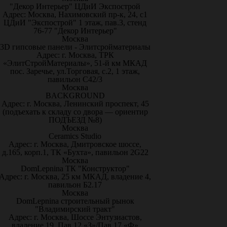
"Декор Интерьер" ЦДиИ Экспострой
Адрес: Москва, Нахимовский пр-к, 24, с1
ЦДиИ "Экспострой" 1 этаж, пав.3, стенд
76-77 "Декор Интерьер"
Москва
3D гипсовые панели - Элитсройматериалы
Адрес: г. Москва, ТРК
«ЭлитСтройМатериалы», 51-й км МКАД
пос. Заречье, ул.Торговая, с.2, 1 этаж,
павильон С42/3
Москва
BACKGROUND
Адрес: г. Москва, Ленинский проспект, 45
(подъехать к складу со двора — ориентир
ПОДЪЕЗД №8)
Москва
Ceramics Studio
Адрес: г. Москва, Дмитровское шоссе,
д.165, корп.1, ТК «Бухта», павильон 2G22
Москва
DomLepnina ТК "Конструктор"
Адрес: г. Москва, 25 км МКАД, владение 4,
павильон Б2.17
Москва
DomLepnina строительный рынок
"Владимирский тракт"
Адрес: г. Москва, Шоссе Энтузиастов,
владение 19, Пав.12 «З»/Пав.17 «Ф»