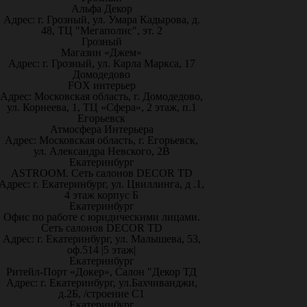
Альфа Декор
Адрес: г. Грозный, ул. Умара Кадырова, д.
48, ТЦ "Мегаполис", эт. 2
Грозный
Магазин «Джем»
Адрес: г. Грозный, ул. Карла Маркса, 17
Домодедово
FOX интерьер
Адрес: Московская область, г. Домодедово,
ул. Корнеева, 1, ТЦ «Сфера», 2 этаж, п.1
Егорьевск
Атмосфера Интерьера
Адрес: Московская область, г. Егорьевск,
ул. Александра Невского, 2В
Екатеринбург
ASTROOM. Сеть салонов DECOR TD
Адрес: г. Екатеринбург, ул. Цвиллинга, д .1,
4 этаж корпус Б
Екатеринбург
Офис по работе с юридическими лицами.
Сеть салонов DECOR TD
Адрес: г. Екатеринбург, ул. Малышева, 53,
оф.514 |5 этаж|
Екатеринбург
Ритейл-Порт «Докер», Салон "Декор ТД
Адрес: г. Екатеринбург, ул.Бахчиванджи,
д.2Б, /строение С1
Екатеринбург