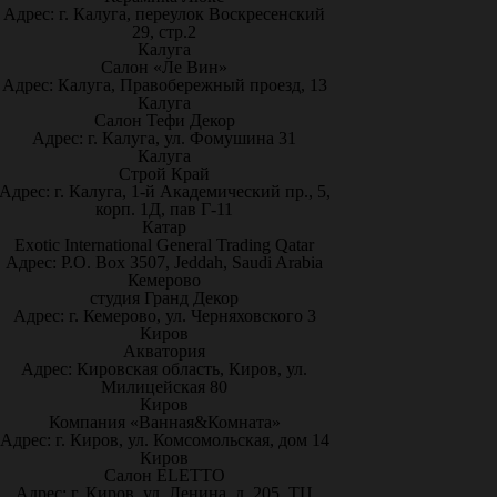
Адрес: г. Калуга, переулок Воскресенский
29, стр.2
Калуга
Салон «Ле Вин»
Адрес: Калуга, Правобережный проезд, 13
Калуга
Салон Тефи Декор
Адрес: г. Калуга, ул. Фомушина 31
Калуга
Строй Край
Адрес: г. Калуга, 1-й Академический пр., 5,
корп. 1Д, пав Г-11
Катар
Exotic International General Trading Qatar
Адрес: P.O. Box 3507, Jeddah, Saudi Arabia
Кемерово
студия Гранд Декор
Адрес: г. Кемерово, ул. Черняховского 3
Киров
Акватория
Адрес: Кировская область, Киров, ул.
Милицейская 80
Киров
Компания «Ванная&Комната»
Адрес: г. Киров, ул. Комсомольская, дом 14
Киров
Салон ELETTO
Адрес: г. Киров, ул. Ленина, д. 205, ТЦ