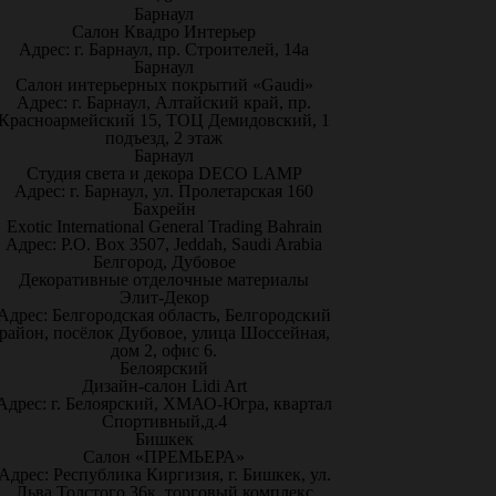
Барнаул
Салон Квадро Интерьер
Адрес: г. Барнаул, пр. Строителей, 14а
Барнаул
Салон интерьерных покрытий «Gaudi»
Адрес: г. Барнаул, Алтайский край, пр.
Красноармейский 15, ТОЦ Демидовский, 1
подъезд, 2 этаж
Барнаул
Студия света и декора DECO LAMP
Адрес: г. Барнаул, ул. Пролетарская 160
Бахрейн
Exotic International General Trading Bahrain
Адрес: P.O. Box 3507, Jeddah, Saudi Arabia
Белгород, Дубовое
Декоративные отделочные материалы
Элит-Декор
Адрес: Белгородская область, Белгородский
район, посёлок Дубовое, улица Шоссейная,
дом 2, офис 6.
Белоярский
Дизайн-салон Lidi Art
Адрес: г. Белоярский, ХМАО-Югра, квартал
Спортивный,д.4
Бишкек
Салон «ПРЕМЬЕРА»
Адрес: Республика Киргизия, г. Бишкек, ул.
Льва Толстого 36к, торговый комплекс