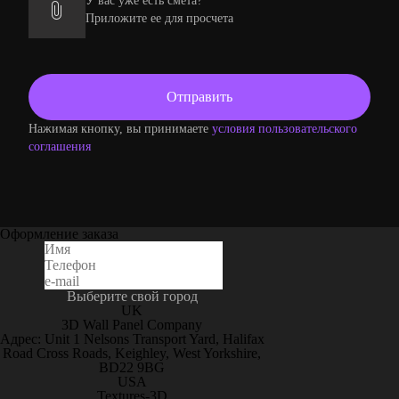
У вас уже есть смета?
Приложите ее для просчета
Нажимая кнопку, вы принимаете
условия пользовательского
соглашения
Оформление заказа
Выберите свой город
UK
3D Wall Panel Company
Адрес: Unit 1 Nelsons Transport Yard, Halifax
Road Cross Roads, Keighley, West Yorkshire,
BD22 9BG
USA
Textures-3D