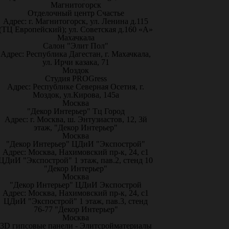
Магнитогорск
Отделочный центр Счастье
Адрес: г. Магнитогорск, ул. Ленина д.115
(ТЦ Европейский); ул. Советская д.160 «А»
Махачкала
Салон "Элит Пол"
Адрес: Республика Дагестан, г. Махачкала,
ул. Ирчи казака, 71
Моздок
Студия PROGress
Адрес: Республике Северная Осетия, г.
Моздок, ул.Кирова, 145а
Москва
"Декор Интерьер" Тц Город
Адрес: г. Москва, ш. Энтузиастов, 12, 3й
этаж, "Декор Интерьер"
Москва
"Декор Интерьер" ЦДиИ "Экспострой"
Адрес: Москва, Нахимовский пр-к, 24, с1
ЦДиИ "Экспострой" 1 этаж, пав.2, стенд 10
"Декор Интерьер"
Москва
"Декор Интерьер" ЦДиИ Экспострой
Адрес: Москва, Нахимовский пр-к, 24, с1
ЦДиИ "Экспострой" 1 этаж, пав.3, стенд
76-77 "Декор Интерьер"
Москва
3D гипсовые панели - Элитсройматериалы