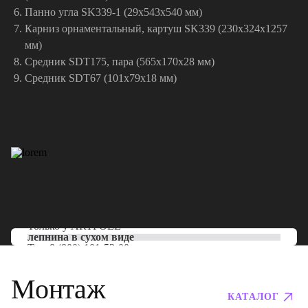
Панно угла SK339-1 (29х543х540 мм)
Карниз орнаментальный, картуш SK339 (230x324x1257
мм)
Средник SDT175, пара (565х170х28 мм)
Средник SDT67 (101х79х18 мм)
Только у
ARTPOLE
лепнина в сухом виде
Тел:
8 (800) 101-53-00
Монтаж
КАТАЛОГ