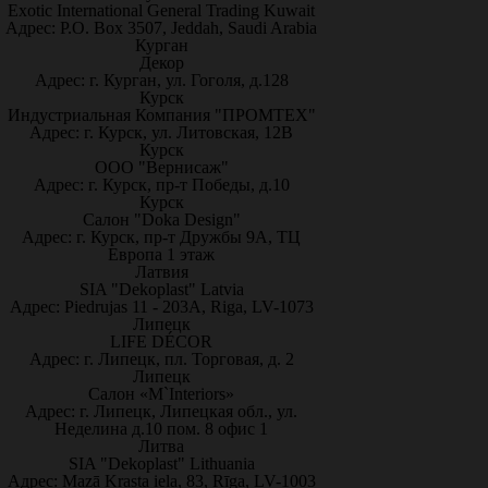
Exotic International General Trading Kuwait
Адрес: P.O. Box 3507, Jeddah, Saudi Arabia
Курган
Декор
Адрес: г. Курган, ул. Гоголя, д.128
Курск
Индустриальная Компания "ПРОМТЕХ"
Адрес: г. Курск, ул. Литовская, 12В
Курск
ООО "Вернисаж"
Адрес: г. Курск, пр-т Победы, д.10
Курск
Салон "Doka Design"
Адрес: г. Курск, пр-т Дружбы 9А, ТЦ
Европа 1 этаж
Латвия
SIA "Dekoplast" Latvia
Адрес: Piedrujas 11 - 203A, Riga, LV-1073
Липецк
LIFE DÉCOR
Адрес: г. Липецк, пл. Торговая, д. 2
Липецк
Салон «M`Interiors»
Адрес: г. Липецк, Липецкая обл., ул.
Неделина д.10 пом. 8 офис 1
Литва
SIA "Dekoplast" Lithuania
Адрес: Mazā Krasta iela, 83, Rīga, LV-1003