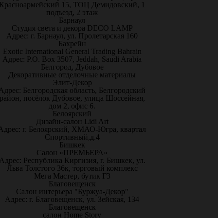
Красноармейский 15, ТОЦ Демидовский, 1
подъезд, 2 этаж
Барнаул
Студия света и декора DECO LAMP
Адрес: г. Барнаул, ул. Пролетарская 160
Бахрейн
Exotic International General Trading Bahrain
Адрес: P.O. Box 3507, Jeddah, Saudi Arabia
Белгород, Дубовое
Декоративные отделочные материалы
Элит-Декор
Адрес: Белгородская область, Белгородский
район, посёлок Дубовое, улица Шоссейная,
дом 2, офис 6.
Белоярский
Дизайн-салон Lidi Art
Адрес: г. Белоярский, ХМАО-Югра, квартал
Спортивный,д.4
Бишкек
Салон «ПРЕМЬЕРА»
Адрес: Республика Киргизия, г. Бишкек, ул.
Льва Толстого 36к, торговый комплекс
Мега Мастер, бутик Г3
Благовещенск
Салон интерьера "Буржуа-Декор"
Адрес: г. Благовещенск, ул. Зейская, 134
Благовещенск
салон Home Story