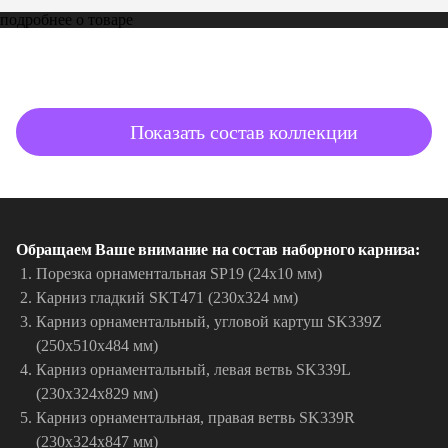
подробнее о товаре
Показать состав коллекции
Обращаем Ваше внимание на состав наборного карниза:
Порезка орнаментальная SP19 (24х10 мм)
Карниз гладкий SKT471 (230х324 мм)
Карниз орнаментальный, угловой картуш SK339Z
(250х510х484 мм)
Карниз орнаментальный, левая ветвь SK339L
(230х324х829 мм)
Карниз орнаментальная, правая ветвь SK339R
(230х324х847 мм)