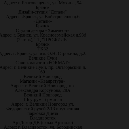
Адрес: г. Благовещенск, ул. Мухина, 94
Брянск
Дизайн-студия "Детали"
Адрес: г.Брянск, ул Войстроченко д.6
«Детали»
Брянск
Студия декора «Хамелеон»
Адрес: г. Брянск, ул. Красноармейская д.93б
(2 этаж), ТЦ "ПРОФИЛЬ"
Брянск
ТК32
Адрес: г. Брянск, ул. им. О.Н. Строкина, д.2.
Великие Луки
Салон-магазин «FORMAT»
Адрес: г. Великие Луки, пр. Октябрьский д.
60
Великий Новгород
Магазин «Квадратура»
Адрес: г. Великий Новгород, пр.
Александра Корсунова, 28А
Великий Новгород
Шоу-рум Терминал
Адрес: г. Великий Новгород ул.
Федоровский ручей 2/13 внутренняя
парковка Диеза
Владивосток
АртДекор-ДВ (склад Артполе)
Адрес: г. Владивосток, ул. Бородинская