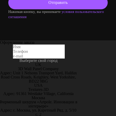
Нажимая кнопку, вы принимаете
условия пользовательского
соглашения
Оформление заказа
Выберите свой город
UK
3D Wall Panel Company
Адрес: Unit 1 Nelsons Transport Yard, Halifax
Road Cross Roads, Keighley, West Yorkshire,
BD22 9BG
USA
Textures-3D
Адрес: 91361 Westlake Village, California
Москва
Фирменный шоурум «Artpole. Инновации в
интерьере»
Адрес: г. Москва, ул. Каретный Ряд, д. 5/10
с. 2