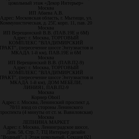
цокольный этаж «Декор Интерьер»
Москва
ИП Абаева А.В.
Адрес: Московская область, г. Мытищи, ул.
Коммунистическая, д. 25Г, корп. 11, пав. 20
Москва
ИП Верещинский В.В. (ПАВ.19Е и 6М)
Адрес: г. Москва, ТОРГОВЫЙ
КОМПЛЕКС "ВЛАДИМИРСКИЙ
ТРАКТ", (пересечение шоссе Энтузиастов и
МКАДА 1-й км), ПАВ.19Е и 6М
Москва
ИП Верещинский В.В. (ПАВ.П2-9)
Адрес: г. Москва, ТОРГОВЫЙ
КОМПЛЕКС "ВЛАДИМИРСКИЙ
ТРАКТ", (пересечение шоссе Энтузиастов и
МКАДА 1-й км), ДОМ МЕБЕЛИ,
ЛИНИЯ1, ПАВ.П2-9
Москва
Корнер Oboi1
Адрес: г. Москва, Ленинский проспект д.
70/11 вход со стороны Ленинского
проспекта (4 минуты от ст. м. Вавиловская)
Москва
ЛЕПНИНА МАРКЕТ
Адрес: г. Москва, Ленинградское шоссе,
Дом. 58, Стр. 7, ТЦ Интерьер дизайн
"Водный", 1 Этаж цокольный, Секция 021