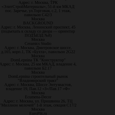
Адрес: г. Москва, ТРК
«ЭлитСтройМатериалы», 51-й км МКАД
пос. Заречье, ул.Торговая, с.2, 1 этаж,
павильон С42/3
Москва
BACKGROUND
Адрес: г. Москва, Ленинский проспект, 45
(подъехать к складу со двора — ориентир
ПОДЪЕЗД №8)
Москва
Ceramics Studio
Адрес: г. Москва, Дмитровское шоссе,
д.165, корп.1, ТК «Бухта», павильон 2G22
Москва
DomLepnina ТК "Конструктор"
Адрес: г. Москва, 25 км МКАД, владение 4,
павильон Б2.17
Москва
DomLepnina строительный рынок
"Владимирский тракт"
Адрес: г. Москва, Шоссе Энтузиастов,
владение 19, Пав.12 «З»/Пав.17 «Ф»
Москва
Ecumena-Decor
Адрес: г. Москва, ул. Пришвина 26, ТЦ
"Миллион мелочей" 1-й этаж, секция С17/2
Москва
EuroPlit.ru