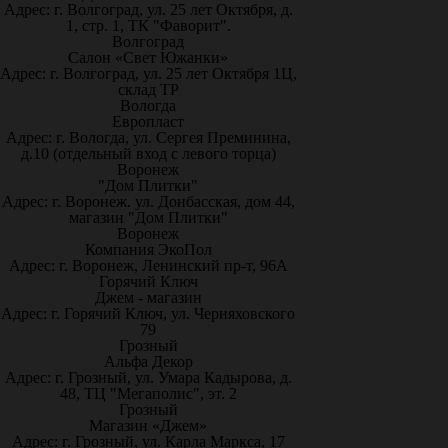
Адрес: г. Волгоград, ул. 25 лет Октября, д.
1, стр. 1, ТК "Фаворит".
Волгоград
Салон «Свет Южанки»
Адрес: г. Волгоград, ул. 25 лет Октября 1Ц,
склад ТР
Вологда
Европласт
Адрес: г. Вологда, ул. Сергея Преминина,
д.10 (отдельный вход с левого торца)
Воронеж
"Дом Плитки"
Адрес: г. Воронеж. ул. Донбасская, дом 44,
магазин "Дом Плитки"
Воронеж
Компания ЭкоПол
Адрес: г. Воронеж, Ленинский пр-т, 96А
Горячий Ключ
Джем - магазин
Адрес: г. Горячий Ключ, ул. Черняховского
79
Грозный
Альфа Декор
Адрес: г. Грозный, ул. Умара Кадырова, д.
48, ТЦ "Мегаполис", эт. 2
Грозный
Магазин «Джем»
Адрес: г. Грозный, ул. Карла Маркса, 17