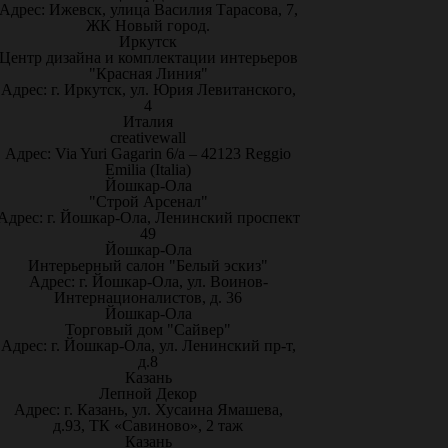
Адрес: Ижевск, улица Василия Тарасова, 7,
ЖК Новый город.
Иркутск
Центр дизайна и комплектации интерьеров
"Красная Линия"
Адрес: г. Иркутск, ул. Юрия Левитанского,
4
Италия
creativewall
Адрес: Via Yuri Gagarin 6/a – 42123 Reggio
Emilia (Italia)
Йошкар-Ола
"Строй Арсенал"
Адрес: г. Йошкар-Ола, Ленинский проспект
49
Йошкар-Ола
Интерьерный салон "Белый эскиз"
Адрес: г. Йошкар-Ола, ул. Воинов-
Интернационалистов, д. 36
Йошкар-Ола
Торговый дом "Сайвер"
Адрес: г. Йошкар-Ола, ул. Ленинский пр-т,
д.8
Казань
Лепной Декор
Адрес: г. Казань, ул. Хусаина Ямашева,
д.93, ТК «Савиново», 2 таж
Казань