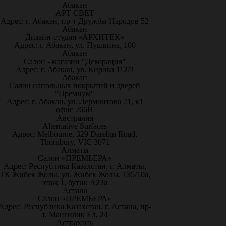
Абакан
АРТ СВЕТ
Адрес: г. Абакан, пр-т Дружбы Народов 52
Абакан
Дизайн-студия «АРХИТЕК»
Адрес: г. Абакан, ул. Пушкина, 100
Абакан
Салон - магазин "Декорация"
Адрес: г. Абакан, ул. Кирова 112/3
Абакан
Салон напольных покрытий и дверей
"Премиум"
Адрес: г. Абакан, ул. Лермонтова 21, к1
офис 266Н
Австралия
Alternative Surfaces
Адрес: Melbourne, 329 Darebin Road,
Thornbury, VIC 3071
Алматы
Салон «ПРЕМЬЕРА»
Адрес: Республика Казахстан, г. Алматы,
ТК Жибек Жолы, ул. Жибек Жолы, 135/10а,
этаж 1, бутик А23а
Астана
Салон «ПРЕМЬЕРА»
Адрес: Республика Казахстан, г. Астана, пр-
т. Мангилик Ел, 24
Астрахань