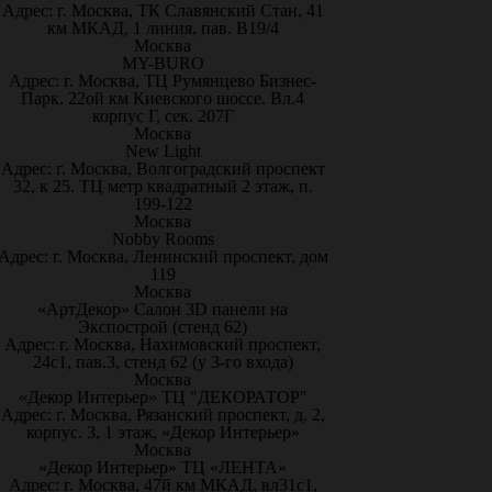
Адрес: г. Москва, ТК Славянский Стан, 41
км МКАД, 1 линия, пав. В19/4
Москва
MY-BURO
Адрес: г. Москва, ТЦ Румянцево Бизнес-
Парк. 22ой км Киевского шоссе. Вл.4
корпус Г, сек. 207Г
Москва
New Light
Адрес: г. Москва, Волгоградский проспект
32, к 25. ТЦ метр квадратный 2 этаж, п.
199-122
Москва
Nobby Rooms
Адрес: г. Москва, Ленинский проспект, дом
119
Москва
«АртДекор» Салон 3D панели на
Экспострой (стенд 62)
Адрес: г. Москва, Нахимовский проспект,
24с1, пав.3, стенд 62 (у 3-го входа)
Москва
«Декор Интерьер» ТЦ "ДЕКОРАТОР"
Адрес: г. Москва, Рязанский проспект, д. 2,
корпус. 3, 1 этаж, «Декор Интерьер»
Москва
«Декор Интерьер» ТЦ «ЛЕНТА»
Адрес: г. Москва, 47й км МКАД, вл31с1,