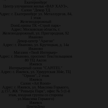
Екатеринбург
Центр улучшения жилья «ВАУ ХАУЗ»,
Салон "Декор ТД
Адрес: г. Екатеринбург ул. Металлургов, 84,
1 этаж
Железнодорожный
DomLepnina ТК «Строй парк»
Адрес: Московская область, г.
Железнодорожный, ул. Пригородная, 92
Иваново
Декор-центр "Арагон"
Адрес: г. Иваново, ул. Крутицкая, д. 14а
Иваново
Магазин «Твой Интерьер»
Адрес: г. Иваново, проспект Текстильщиков
80 ТЦ Аксон
Ижевск
Интерьерный салон "CAPITEL"
Адрес: г. Ижевск, ул. Удмуртская 304е, ТЦ
"Орион", 2 этаж
Ижевск
Салон «Art Room»
Адрес: г. Ижевск, ул. Максима Горького,
д.157, ЖК "Ривьера Парк", офис № 5 (1-й
этаж, входная группа со стороны
ул.Максима Горького)
Ижевск
ЦентрДеко