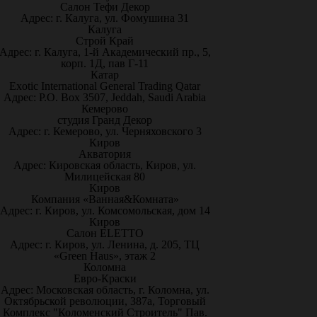
Салон Тефи Декор
Адрес: г. Калуга, ул. Фомушина 31
Калуга
Строй Край
Адрес: г. Калуга, 1-й Академический пр., 5,
корп. 1Д, пав Г-11
Катар
Exotic International General Trading Qatar
Адрес: P.O. Box 3507, Jeddah, Saudi Arabia
Кемерово
студия Гранд Декор
Адрес: г. Кемерово, ул. Черняховского 3
Киров
Акватория
Адрес: Кировская область, Киров, ул.
Милицейская 80
Киров
Компания «Ванная&Комната»
Адрес: г. Киров, ул. Комсомольская, дом 14
Киров
Салон ELETTO
Адрес: г. Киров, ул. Ленина, д. 205, ТЦ
«Green Haus», этаж 2
Коломна
Евро-Краски
Адрес: Московская область, г. Коломна, ул.
Октябрьской революции, 387а, Торговый
Комплекс "Коломенский Строитель" Пав.