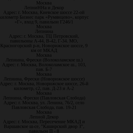
Москва
ЛепниННа и Декор
Адрес: г. Москва, Киевское шоссе 22-ой
километр Бизнес парк «Румянцево», корпус
«Г», вход 9, павильон Г246/1
Москва
Лепнина
Адрес: г. Москва, ТЦ Петровский,
павильоны А-44, В-42, Г-34. МО,
Красногорский р-н, Новорижское шоссе, 9
км от МКАД
Москва
Лепнина, Фрески (Волоколамское ш.)
Адрес: г. Москва, Волоколамское ш., 103,
пав. Б-7
Москва
Лепнина, Фрески (Новорижское шоссе)
Адрес: г. Москва, Новорижское шоссе, 26-й
километр, с2, пав. Д-23 и А-2
Москва
Лепнина, Фрески (Павловская Слобода)
Адрес: г. Москва, ул. Ленина, 76/2, село
Павловская Слобода, пав. 19-21
Москва
Лепной Декор
Адрес: г. Москва, Пересечение МКАД и
Варшавское ш-се, "Каширский двор 3",
павильон П - 8