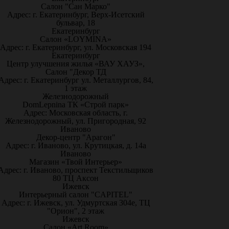
Салон "Сан Марко"
Адрес: г. Екатеринбург, Верх-Исетский
бульвар, 18
Екатеринбург
Салон «LOYMINA»
Адрес: г. Екатеринбург, ул. Московская 194
Екатеринбург
Центр улучшения жилья «ВАУ ХАУЗ»,
Салон "Декор ТД
Адрес: г. Екатеринбург ул. Металлургов, 84,
1 этаж
Железнодорожный
DomLepnina ТК «Строй парк»
Адрес: Московская область, г.
Железнодорожный, ул. Пригородная, 92
Иваново
Декор-центр "Арагон"
Адрес: г. Иваново, ул. Крутицкая, д. 14а
Иваново
Магазин «Твой Интерьер»
Адрес: г. Иваново, проспект Текстильщиков
80 ТЦ Аксон
Ижевск
Интерьерный салон "CAPITEL"
Адрес: г. Ижевск, ул. Удмуртская 304е, ТЦ
"Орион", 2 этаж
Ижевск
Салон «Art Room»