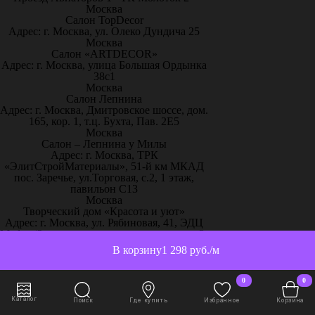
Москва
Салон TopDecor
Адрес: г. Москва, ул. Олеко Дундича 25
Москва
Салон «ARTDECOR»
Адрес: г. Москва, улица Большая Ордынка
38с1
Москва
Салон Лепнина
Адрес: г. Москва, Дмитровское шоссе, дом.
165, кор. 1, т.ц. Бухта, Пав. 2Е5
Москва
Салон – Лепнина у Милы
Адрес: г. Москва, ТРК
«ЭлитСтройМатериалы», 51-й км МКАД
пос. Заречье, ул.Торговая, с.2, 1 этаж,
павильон С13
Москва
Творческий дом «Красота и уют»
Адрес: г. Москва, ул. Рябиновая, 41, ЭДЦ
Madex (2 этаж прямо от эскалатора эксп. 2-
27, 2-28)
В корзину
1 298 руб./м
Москва
Центр Дизайна ITALICA
Адрес: г. Москва, ул. Старая Басманная, 20,
0
0
к. 1, подъезд 2А
Москва
Каталог
Поиск
Где купить
Избранное
Корзина
“Artplay” салон 3D панели Артполе