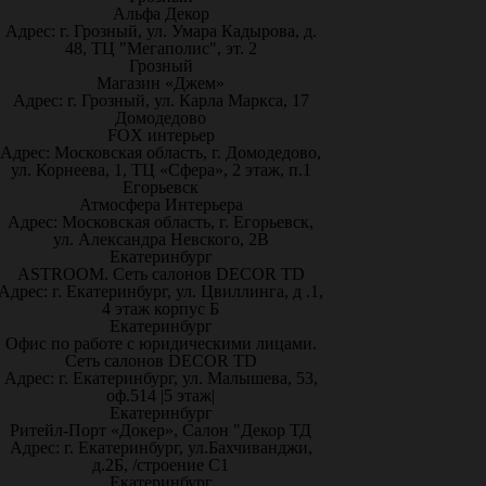
Альфа Декор
Адрес: г. Грозный, ул. Умара Кадырова, д.
48, ТЦ "Мегаполис", эт. 2
Грозный
Магазин «Джем»
Адрес: г. Грозный, ул. Карла Маркса, 17
Домодедово
FOX интерьер
Адрес: Московская область, г. Домодедово,
ул. Корнеева, 1, ТЦ «Сфера», 2 этаж, п.1
Егорьевск
Атмосфера Интерьера
Адрес: Московская область, г. Егорьевск,
ул. Александра Невского, 2В
Екатеринбург
ASTROOM. Сеть салонов DECOR TD
Адрес: г. Екатеринбург, ул. Цвиллинга, д .1,
4 этаж корпус Б
Екатеринбург
Офис по работе с юридическими лицами.
Сеть салонов DECOR TD
Адрес: г. Екатеринбург, ул. Малышева, 53,
оф.514 |5 этаж|
Екатеринбург
Ритейл-Порт «Докер», Салон "Декор ТД
Адрес: г. Екатеринбург, ул.Бахчиванджи,
д.2Б, /строение С1
Екатеринбург