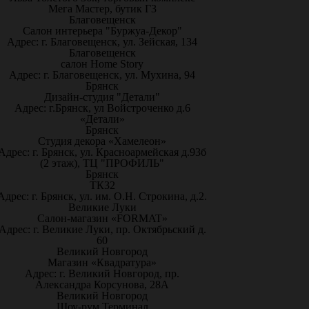
Мега Мастер, бутик Г3
Благовещенск
Салон интерьера "Буржуа-Декор"
Адрес: г. Благовещенск, ул. Зейская, 134
Благовещенск
салон Home Story
Адрес: г. Благовещенск, ул. Мухина, 94
Брянск
Дизайн-студия "Детали"
Адрес: г.Брянск, ул Войстроченко д.6
«Детали»
Брянск
Студия декора «Хамелеон»
Адрес: г. Брянск, ул. Красноармейская д.93б
(2 этаж), ТЦ "ПРОФИЛЬ"
Брянск
ТК32
Адрес: г. Брянск, ул. им. О.Н. Строкина, д.2.
Великие Луки
Салон-магазин «FORMAT»
Адрес: г. Великие Луки, пр. Октябрьский д.
60
Великий Новгород
Магазин «Квадратура»
Адрес: г. Великий Новгород, пр.
Александра Корсунова, 28А
Великий Новгород
Шоу-рум Терминал