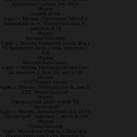
Павловская Слобода, пав. 19-21
Москва
Лепной Декор
Адрес: г. Москва, Пересечение МКАД и
Варшавское ш-се, "Каширский двор 3",
павильон П - 8
Москва
Магазин Holicolors
Адрес: г. Москва, Каширское шоссе, 19 к.1
ТК Каширский Двор, 2 этаж, павильон 2-
А30
Москва
Магазин Sherwinstore
Адрес: г. Москва, Нахимовский проспект,
24, павильон 3, блок 10с, место 130
Москва
ООО Паркет-Авeню
Адрес: г. Москва, Ленинградское ш, дом 25.
ДТЦ "Ленинградский"
Москва
Официальный дилер Artpole ТЦ
"Экспострой"
Адрес: г. Москва, Нахимовский пр-т, 24 ТЦ
"Экспострой", павильон 2, место № 143
Москва
Прима Лепнина
Адрес: Московская область, г. Подольск,
Проезд Авиаторов 1 «ТК Молоток 2»