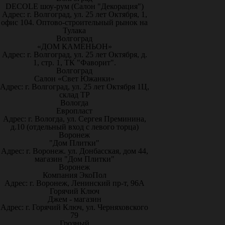
DECOLE шоу-рум (Салон "Декорация")
Адрес: г. Волгоград, ул. 25 лет Октября, 1,
офис 104. Оптово-строительный рынок на
Тулака
Волгоград
«ДОМ КАМЕНЬОН»
Адрес: г. Волгоград, ул. 25 лет Октября, д.
1, стр. 1, ТК "Фаворит".
Волгоград
Салон «Свет Южанки»
Адрес: г. Волгоград, ул. 25 лет Октября 1Ц,
склад ТР
Вологда
Европласт
Адрес: г. Вологда, ул. Сергея Преминина,
д.10 (отдельный вход с левого торца)
Воронеж
"Дом Плитки"
Адрес: г. Воронеж. ул. Донбасская, дом 44,
магазин "Дом Плитки"
Воронеж
Компания ЭкоПол
Адрес: г. Воронеж, Ленинский пр-т, 96А
Горячий Ключ
Джем - магазин
Адрес: г. Горячий Ключ, ул. Черняховского
79
Грозный