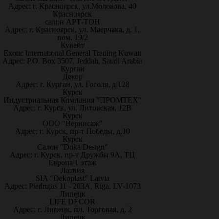
Адрес: г. Красноярск, ул.Молокова, 40
Красноярск
салон АРТ-ТОН
Адрес: г. Красноярск, ул. Маерчака, д. 1,
пом. 19/2
Кувейт
Exotic International General Trading Kuwait
Адрес: P.O. Box 3507, Jeddah, Saudi Arabia
Курган
Декор
Адрес: г. Курган, ул. Гоголя, д.128
Курск
Индустриальная Компания "ПРОМТЕХ"
Адрес: г. Курск, ул. Литовская, 12В
Курск
ООО "Вернисаж"
Адрес: г. Курск, пр-т Победы, д.10
Курск
Салон "Doka Design"
Адрес: г. Курск, пр-т Дружбы 9А, ТЦ
Европа 1 этаж
Латвия
SIA "Dekoplast" Latvia
Адрес: Piedrujas 11 - 203A, Riga, LV-1073
Липецк
LIFE DÉCOR
Адрес: г. Липецк, пл. Торговая, д. 2
Липецк