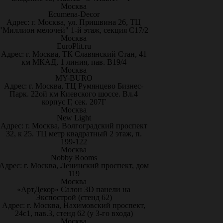
Москва
Ecumena-Decor
Адрес: г. Москва, ул. Пришвина 26, ТЦ
"Миллион мелочей" 1-й этаж, секция С17/2
Москва
EuroPlit.ru
Адрес: г. Москва, ТК Славянский Стан, 41
км МКАД, 1 линия, пав. В19/4
Москва
MY-BURO
Адрес: г. Москва, ТЦ Румянцево Бизнес-
Парк. 22ой км Киевского шоссе. Вл.4
корпус Г, сек. 207Г
Москва
New Light
Адрес: г. Москва, Волгоградский проспект
32, к 25. ТЦ метр квадратный 2 этаж, п.
199-122
Москва
Nobby Rooms
Адрес: г. Москва, Ленинский проспект, дом
119
Москва
«АртДекор» Салон 3D панели на
Экспострой (стенд 62)
Адрес: г. Москва, Нахимовский проспект,
24с1, пав.3, стенд 62 (у 3-го входа)
Москва