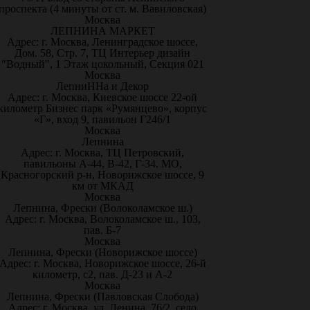
проспекта (4 минуты от ст. м. Вавиловская)
Москва
ЛЕПНИНА МАРКЕТ
Адрес: г. Москва, Ленинградское шоссе,
Дом. 58, Стр. 7, ТЦ Интерьер дизайн
"Водный", 1 Этаж цокольный, Секция 021
Москва
ЛепниННа и Декор
Адрес: г. Москва, Киевское шоссе 22-ой
километр Бизнес парк «Румянцево», корпус
«Г», вход 9, павильон Г246/1
Москва
Лепнина
Адрес: г. Москва, ТЦ Петровский,
павильоны А-44, В-42, Г-34. МО,
Красногорский р-н, Новорижское шоссе, 9
км от МКАД
Москва
Лепнина, Фрески (Волоколамское ш.)
Адрес: г. Москва, Волоколамское ш., 103,
пав. Б-7
Москва
Лепнина, Фрески (Новорижское шоссе)
Адрес: г. Москва, Новорижское шоссе, 26-й
километр, с2, пав. Д-23 и А-2
Москва
Лепнина, Фрески (Павловская Слобода)
Адрес: г. Москва, ул. Ленина, 76/2, село