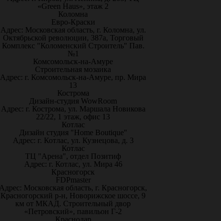
«Green Haus», этаж 2
Коломна
Евро-Краски
Адрес: Московская область, г. Коломна, ул.
Октябрьской революции, 387а, Торговый
Комплекс "Коломенский Строитель" Пав.
№1
Комсомольск-на-Амуре
Строительная мозаика
Адрес: г. Комсомольск-на-Амуре, пр. Мира
13
Кострома
Дизайн-студия WowRoom
Адрес: г. Кострома, ул. Маршала Новикова
22/22, 1 этаж, офис 13
Котлас
Дизайн студия "Home Boutique"
Адрес: г. Котлас, ул. Кузнецова, д. 3
Котлас
ТЦ "Арена", отдел Позитиф
Адрес: г. Котлас, ул. Мира 46
Красногорск
FDPmaster
Адрес: Московская область, г. Красногорск,
Красногорский р-н, Новорижское шоссе, 9
км от МКАД. Строительный двор
«Петровский», павильон Г-2
Краснодар