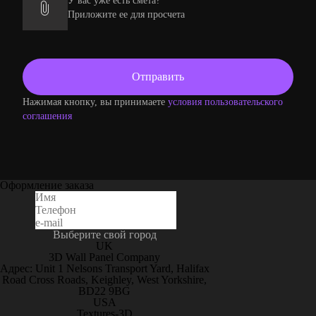
У вас уже есть смета?
Приложите ее для просчета
Нажимая кнопку, вы принимаете
условия пользовательского
соглашения
Оформление заказа
Выберите свой город
UK
3D Wall Panel Company
Адрес: Unit 1 Nelsons Transport Yard, Halifax
Road Cross Roads, Keighley, West Yorkshire,
BD22 9BG
USA
Textures-3D