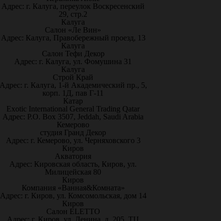
Адрес: г. Калуга, переулок Воскресенский
29, стр.2
Калуга
Салон «Ле Вин»
Адрес: Калуга, Правобережный проезд, 13
Калуга
Салон Тефи Декор
Адрес: г. Калуга, ул. Фомушина 31
Калуга
Строй Край
Адрес: г. Калуга, 1-й Академический пр., 5,
корп. 1Д, пав Г-11
Катар
Exotic International General Trading Qatar
Адрес: P.O. Box 3507, Jeddah, Saudi Arabia
Кемерово
студия Гранд Декор
Адрес: г. Кемерово, ул. Черняховского 3
Киров
Акватория
Адрес: Кировская область, Киров, ул.
Милицейская 80
Киров
Компания «Ванная&Комната»
Адрес: г. Киров, ул. Комсомольская, дом 14
Киров
Салон ELETTO
Адрес: г. Киров, ул. Ленина, д. 205, ТЦ