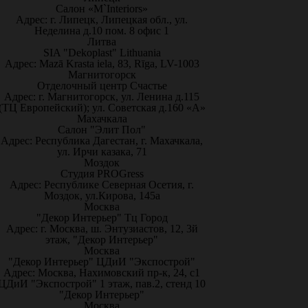
Салон «M`Interiors»
Адрес: г. Липецк, Липецкая обл., ул.
Неделина д.10 пом. 8 офис 1
Литва
SIA "Dekoplast" Lithuania
Адрес: Mazā Krasta iela, 83, Rīga, LV-1003
Магнитогорск
Отделочный центр Счастье
Адрес: г. Магнитогорск, ул. Ленина д.115
(ТЦ Европейский); ул. Советская д.160 «А»
Махачкала
Салон "Элит Пол"
Адрес: Республика Дагестан, г. Махачкала,
ул. Ирчи казака, 71
Моздок
Студия PROGress
Адрес: Республике Северная Осетия, г.
Моздок, ул.Кирова, 145а
Москва
"Декор Интерьер" Тц Город
Адрес: г. Москва, ш. Энтузиастов, 12, 3й
этаж, "Декор Интерьер"
Москва
"Декор Интерьер" ЦДиИ "Экспострой"
Адрес: Москва, Нахимовский пр-к, 24, с1
ЦДиИ "Экспострой" 1 этаж, пав.2, стенд 10
"Декор Интерьер"
Москва