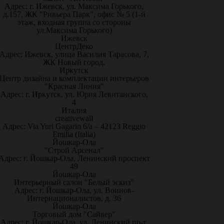
Адрес: г. Ижевск, ул. Максима Горького,
д.157, ЖК "Ривьера Парк", офис № 5 (1-й
этаж, входная группа со стороны
ул.Максима Горького)
Ижевск
ЦентрДеко
Адрес: Ижевск, улица Василия Тарасова, 7,
ЖК Новый город.
Иркутск
Центр дизайна и комплектации интерьеров
"Красная Линия"
Адрес: г. Иркутск, ул. Юрия Левитанского,
4
Италия
creativewall
Адрес: Via Yuri Gagarin 6/a – 42123 Reggio
Emilia (Italia)
Йошкар-Ола
"Строй Арсенал"
Адрес: г. Йошкар-Ола, Ленинский проспект
49
Йошкар-Ола
Интерьерный салон "Белый эскиз"
Адрес: г. Йошкар-Ола, ул. Воинов-
Интернационалистов, д. 36
Йошкар-Ола
Торговый дом "Сайвер"
Адрес: г. Йошкар-Ола, ул. Ленинский пр-т,