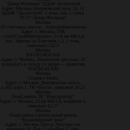
"Декор Интерьер" ЦДиИ Экспострой
Адрес: Москва, Нахимовский пр-к, 24, с1
ЦДиИ "Экспострой" 1 этаж, пав.3, стенд
76-77 "Декор Интерьер"
Москва
3D гипсовые панели - Элитсройматериалы
Адрес: г. Москва, ТРК
«ЭлитСтройМатериалы», 51-й км МКАД
пос. Заречье, ул.Торговая, с.2, 1 этаж,
павильон С42/3
Москва
BACKGROUND
Адрес: г. Москва, Ленинский проспект, 45
(подъехать к складу со двора — ориентир
ПОДЪЕЗД №8)
Москва
Ceramics Studio
Адрес: г. Москва, Дмитровское шоссе,
д.165, корп.1, ТК «Бухта», павильон 2G22
Москва
DomLepnina ТК "Конструктор"
Адрес: г. Москва, 25 км МКАД, владение 4,
павильон Б2.17
Москва
DomLepnina строительный рынок
"Владимирский тракт"
Адрес: г. Москва, Шоссе Энтузиастов,
владение 19, Пав.12 «З»/Пав.17 «Ф»