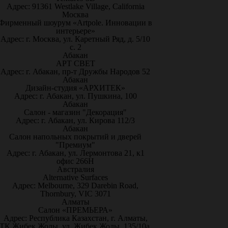
Адрес: 91361 Westlake Village, California
Москва
Фирменный шоурум «Artpole. Инновации в
интерьере»
Адрес: г. Москва, ул. Каретный Ряд, д. 5/10
с. 2
Абакан
АРТ СВЕТ
Адрес: г. Абакан, пр-т Дружбы Народов 52
Абакан
Дизайн-студия «АРХИТЕК»
Адрес: г. Абакан, ул. Пушкина, 100
Абакан
Салон - магазин "Декорация"
Адрес: г. Абакан, ул. Кирова 112/3
Абакан
Салон напольных покрытий и дверей
"Премиум"
Адрес: г. Абакан, ул. Лермонтова 21, к1
офис 266Н
Австралия
Alternative Surfaces
Адрес: Melbourne, 329 Darebin Road,
Thornbury, VIC 3071
Алматы
Салон «ПРЕМЬЕРА»
Адрес: Республика Казахстан, г. Алматы,
ТК Жибек Жолы, ул. Жибек Жолы, 135/10а,