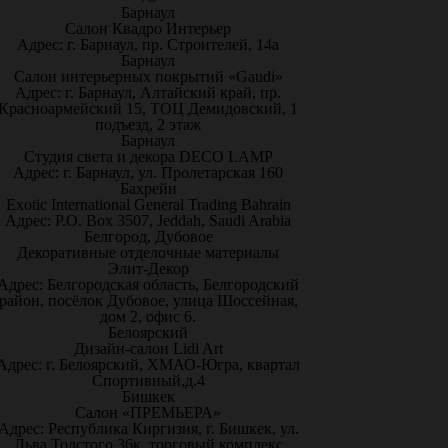
Барнаул
Салон Квадро Интерьер
Адрес: г. Барнаул, пр. Строителей, 14а
Барнаул
Салон интерьерных покрытий «Gaudi»
Адрес: г. Барнаул, Алтайский край, пр.
Красноармейский 15, ТОЦ Демидовский, 1
подъезд, 2 этаж
Барнаул
Студия света и декора DECO LAMP
Адрес: г. Барнаул, ул. Пролетарская 160
Бахрейн
Exotic International General Trading Bahrain
Адрес: P.O. Box 3507, Jeddah, Saudi Arabia
Белгород, Дубовое
Декоративные отделочные материалы
Элит-Декор
Адрес: Белгородская область, Белгородский
район, посёлок Дубовое, улица Шоссейная,
дом 2, офис 6.
Белоярский
Дизайн-салон Lidi Art
Адрес: г. Белоярский, ХМАО-Югра, квартал
Спортивный,д.4
Бишкек
Салон «ПРЕМЬЕРА»
Адрес: Республика Киргизия, г. Бишкек, ул.
Льва Толстого 36к, торговый комплекс