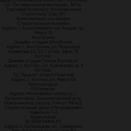
ул. Октябрьской революции, 387а,
Торговый Комплекс "Коломенский
Строитель" Пав. №1
Комсомольск-на-Амуре
Строительная мозаика
Адрес: г. Комсомольск-на-Амуре, пр.
Мира 13
Кострома
Дизайн-студия WowRoom
Адрес: г. Кострома, ул. Маршала
Новикова 22/22, 1 этаж, офис 13
Котлас
Дизайн студия "Home Boutique"
Адрес: г. Котлас, ул. Кузнецова, д. 3
Котлас
ТЦ "Арена", отдел Позитиф
Адрес: г. Котлас, ул. Мира 46
Красногорск
FDPmaster
Адрес: Московская область, г.
Красногорск, Красногорский р-н,
Новорижское шоссе, 9 км от МКАД.
Строительный двор «Петровский»,
павильон Г-2
Краснодар
ВСЯЛЕПНИНА.РУ
Адрес: г. Краснодар, ул. Северная,
320, ТЦ "Евроремонт", пав.112