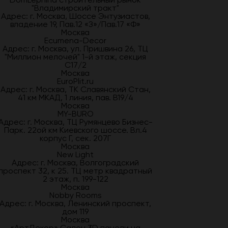
"Владимирский тракт"
Адрес: г. Москва, Шоссе Энтузиастов,
владение 19, Пав.12 «З»/Пав.17 «Ф»
Москва
Ecumena-Decor
Адрес: г. Москва, ул. Пришвина 26, ТЦ
"Миллион мелочей" 1-й этаж, секция
С17/2
Москва
EuroPlit.ru
Адрес: г. Москва, ТК Славянский Стан,
41 км МКАД, 1 линия, пав. В19/4
Москва
MY-BURO
Адрес: г. Москва, ТЦ Румянцево Бизнес-
Парк. 22ой км Киевского шоссе. Вл.4
корпус Г, сек. 207Г
Москва
New Light
Адрес: г. Москва, Волгоградский
проспект 32, к 25. ТЦ метр квадратный
2 этаж, п. 199-122
Москва
Nobby Rooms
Адрес: г. Москва, Ленинский проспект,
дом 119
Москва
«АртДекор» Салон 3D панели на