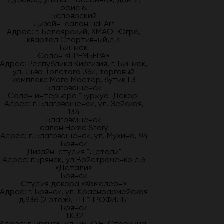
офис 6.
Белоярский
Дизайн-салон Lidi Art
Адрес: г. Белоярский, ХМАО-Югра,
квартал Спортивный,д.4
Бишкек
Салон «ПРЕМЬЕРА»
Адрес: Республика Киргизия, г. Бишкек,
ул. Льва Толстого 36к, торговый
комплекс Мега Мастер, бутик Г3
Благовещенск
Салон интерьера "Буржуа-Декор"
Адрес: г. Благовещенск, ул. Зейская,
134
Благовещенск
салон Home Story
Адрес: г. Благовещенск, ул. Мухина, 94
Брянск
Дизайн-студия "Детали"
Адрес: г.Брянск, ул Войстроченко д.6
«Детали»
Брянск
Студия декора «Хамелеон»
Адрес: г. Брянск, ул. Красноармейская
д.93б (2 этаж), ТЦ "ПРОФИЛЬ"
Брянск
ТК32
Адрес: г. Брянск, ул. им. О.Н. Строкина,