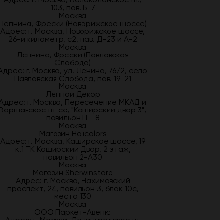
103, пав. Б-7
Москва
Лепнина, Фрески (Новорижское шоссе)
Адрес: г. Москва, Новорижское шоссе,
26-й километр, с2, пав. Д-23 и А-2
Москва
Лепнина, Фрески (Павловская
Слобода)
Адрес: г. Москва, ул. Ленина, 76/2, село
Павловская Слобода, пав. 19-21
Москва
Лепной Декор
Адрес: г. Москва, Пересечение МКАД и
Варшавское ш-се, "Каширский двор 3",
павильон П - 8
Москва
Магазин Holicolors
Адрес: г. Москва, Каширское шоссе, 19
к.1 ТК Каширский Двор, 2 этаж,
павильон 2-А30
Москва
Магазин Sherwinstore
Адрес: г. Москва, Нахимовский
проспект, 24, павильон 3, блок 10с,
место 130
Москва
ООО Паркет-Авeню
Адрес: г. Москва, Ленинградское ш,