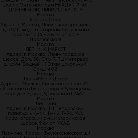
шоссе Энтузиастов и МКАДА 1-й км),
ДОМ МЕБЕЛИ, ЛИНИЯ1, ПАВ.П2-9
Москва
Корнер Oboi1
Адрес: г. Москва, Ленинский проспект
д. 70/11 вход со стороны Ленинского
проспекта (4 минуты от ст. м.
Вавиловская)
Москва
ЛЕПНИНА МАРКЕТ
Адрес: г. Москва, Ленинградское
шоссе, Дом. 58, Стр. 7, ТЦ Интерьер
дизайн "Водный", 1 Этаж цокольный,
Секция 021
Москва
ЛепниННа и Декор
Адрес: г. Москва, Киевское шоссе 22-
ой километр Бизнес парк «Румянцево»,
корпус «Г», вход 9, павильон Г246/1
Москва
Лепнина
Адрес: г. Москва, ТЦ Петровский,
павильоны А-44, В-42, Г-34. МО,
Красногорский р-н, Новорижское
шоссе, 9 км от МКАД
Москва
Лепнина, Фрески (Волоколамское ш.)
Адрес: г. Москва, Волоколамское ш.,