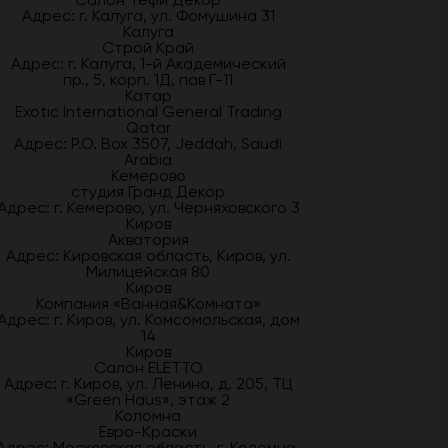
Адрес: г. Калуга, ул. Фомушина 31
Калуга
Строй Край
Адрес: г. Калуга, 1-й Академический
пр., 5, корп. 1Д, пав Г-11
Катар
Exotic International General Trading
Qatar
Адрес: P.O. Box 3507, Jeddah, Saudi
Arabia
Кемерово
студия Гранд Декор
Адрес: г. Кемерово, ул. Черняховского 3
Киров
Акватория
Адрес: Кировская область, Киров, ул.
Милицейская 80
Киров
Компания «Ванная&Комната»
Адрес: г. Киров, ул. Комсомольская, дом
14
Киров
Салон ELETTO
Адрес: г. Киров, ул. Ленина, д. 205, ТЦ
«Green Haus», этаж 2
Коломна
Евро-Краски
Адрес: Московская область, г. Коломна,