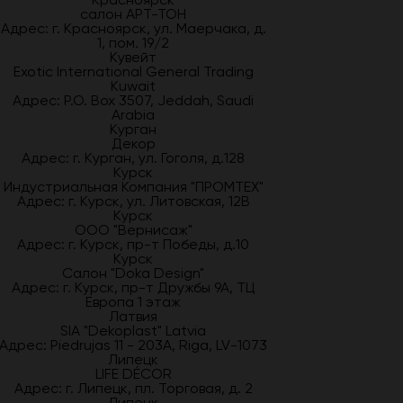
салон АРТ-ТОН
Адрес: г. Красноярск, ул. Маерчака, д.
1, пом. 19/2
Кувейт
Exotic International General Trading
Kuwait
Адрес: P.O. Box 3507, Jeddah, Saudi
Arabia
Курган
Декор
Адрес: г. Курган, ул. Гоголя, д.128
Курск
Индустриальная Компания "ПРОМТЕХ"
Адрес: г. Курск, ул. Литовская, 12В
Курск
ООО "Вернисаж"
Адрес: г. Курск, пр-т Победы, д.10
Курск
Салон "Doka Design"
Адрес: г. Курск, пр-т Дружбы 9А, ТЦ
Европа 1 этаж
Латвия
SIA "Dekoplast" Latvia
Адрес: Piedrujas 11 - 203A, Riga, LV-1073
Липецк
LIFE DÉCOR
Адрес: г. Липецк, пл. Торговая, д. 2
Липецк