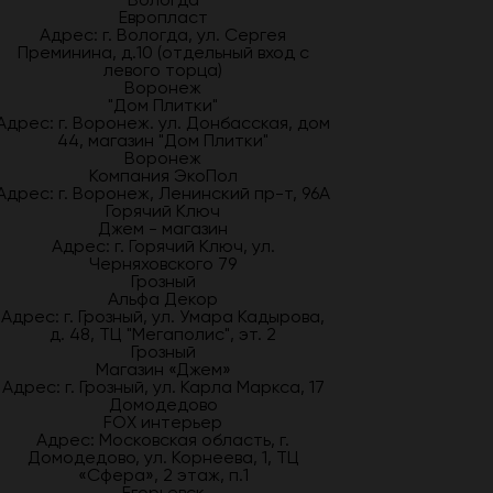
Европласт
Адрес: г. Вологда, ул. Сергея
Преминина, д.10 (отдельный вход с
левого торца)
Воронеж
"Дом Плитки"
Адрес: г. Воронеж. ул. Донбасская, дом
44, магазин "Дом Плитки"
Воронеж
Компания ЭкоПол
Адрес: г. Воронеж, Ленинский пр-т, 96А
Горячий Ключ
Джем - магазин
Адрес: г. Горячий Ключ, ул.
Черняховского 79
Грозный
Альфа Декор
Адрес: г. Грозный, ул. Умара Кадырова,
д. 48, ТЦ "Мегаполис", эт. 2
Грозный
Магазин «Джем»
Адрес: г. Грозный, ул. Карла Маркса, 17
Домодедово
FOX интерьер
Адрес: Московская область, г.
Домодедово, ул. Корнеева, 1, ТЦ
«Сфера», 2 этаж, п.1
Егорьевск