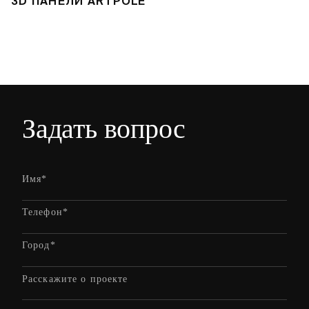
3D ПАНЕЛИ ARTPOLE
Л
Задать вопрос