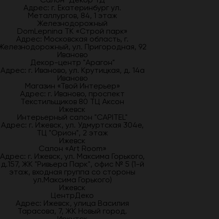
Адрес: г. Екатеринбург ул.
Металлургов, 84, 1 этаж
Железнодорожный
DomLepnina ТК «Строй парк»
Адрес: Московская область, г.
Железнодорожный, ул. Пригородная, 92
Иваново
Декор-центр "Арагон"
Адрес: г. Иваново, ул. Крутицкая, д. 14а
Иваново
Магазин «Твой Интерьер»
Адрес: г. Иваново, проспект
Текстильщиков 80 ТЦ Аксон
Ижевск
Интерьерный салон "CAPITEL"
Адрес: г. Ижевск, ул. Удмуртская 304е,
ТЦ "Орион", 2 этаж
Ижевск
Салон «Art Room»
Адрес: г. Ижевск, ул. Максима Горького,
д.157, ЖК "Ривьера Парк", офис № 5 (1-й
этаж, входная группа со стороны
ул.Максима Горького)
Ижевск
ЦентрДеко
Адрес: Ижевск, улица Василия
Тарасова, 7, ЖК Новый город.
Иркутск