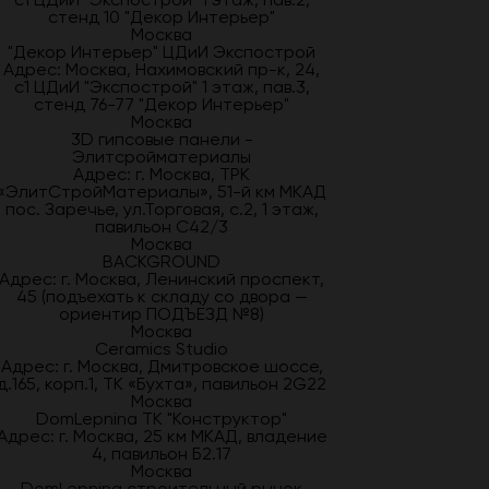
стенд 10 "Декор Интерьер"
Москва
"Декор Интерьер" ЦДиИ Экспострой
Адрес: Москва, Нахимовский пр-к, 24,
с1 ЦДиИ "Экспострой" 1 этаж, пав.3,
стенд 76-77 "Декор Интерьер"
Москва
3D гипсовые панели -
Элитсройматериалы
Адрес: г. Москва, ТРК
«ЭлитСтройМатериалы», 51-й км МКАД
пос. Заречье, ул.Торговая, с.2, 1 этаж,
павильон С42/3
Москва
BACKGROUND
Адрес: г. Москва, Ленинский проспект,
45 (подъехать к складу со двора —
ориентир ПОДЪЕЗД №8)
Москва
Ceramics Studio
Адрес: г. Москва, Дмитровское шоссе,
д.165, корп.1, ТК «Бухта», павильон 2G22
Москва
DomLepnina ТК "Конструктор"
Адрес: г. Москва, 25 км МКАД, владение
4, павильон Б2.17
Москва
DomLepnina строительный рынок