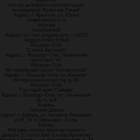
Центр дизайна и комплектации
интерьеров "Красная Линия"
Адрес: г. Иркутск, ул. Юрия
Левитанского, 4
Италия
creativewall
Адрес: Via Yuri Gagarin 6/a – 42123
Reggio Emilia (Italia)
Йошкар-Ола
"Строй Арсенал"
Адрес: г. Йошкар-Ола, Ленинский
проспект 49
Йошкар-Ола
Интерьерный салон "Белый эскиз"
Адрес: г. Йошкар-Ола, ул. Воинов-
Интернационалистов, д. 36
Йошкар-Ола
Торговый дом "Сайвер"
Адрес: г. Йошкар-Ола, ул. Ленинский
пр-т, д.8
Казань
Лепной Декор
Адрес: г. Казань, ул. Хусаина Ямашева,
д.93, ТК «Савиново», 2 таж
Казань
Магазин-склад архитектурного
декора "Статус Кво" (склад Артполе)
Адрес: г. Казань, ул. Горсоветская, д. 33