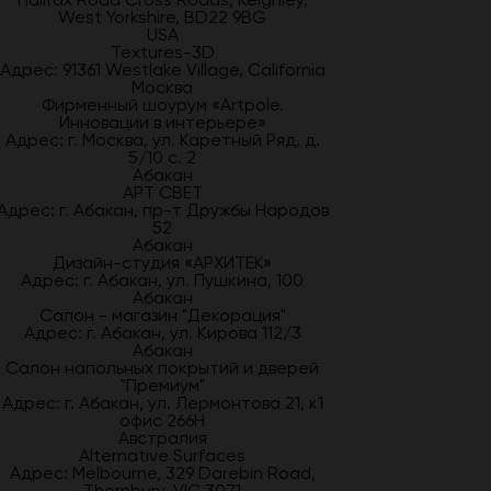
West Yorkshire, BD22 9BG
USA
Textures-3D
Адрес: 91361 Westlake Village, California
Москва
Фирменный шоурум «Artpole.
Инновации в интерьере»
Адрес: г. Москва, ул. Каретный Ряд, д.
5/10 с. 2
Абакан
АРТ СВЕТ
Адрес: г. Абакан, пр-т Дружбы Народов
52
Абакан
Дизайн-студия «АРХИТЕК»
Адрес: г. Абакан, ул. Пушкина, 100
Абакан
Салон - магазин "Декорация"
Адрес: г. Абакан, ул. Кирова 112/3
Абакан
Салон напольных покрытий и дверей
"Премиум"
Адрес: г. Абакан, ул. Лермонтова 21, к1
офис 266Н
Австралия
Alternative Surfaces
Адрес: Melbourne, 329 Darebin Road,
Thornbury, VIC 3071