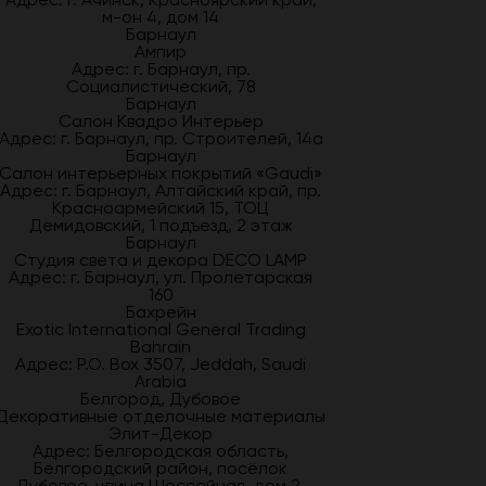
м-он 4, дом 14
Барнаул
Ампир
Адрес: г. Барнаул, пр.
Социалистический, 78
Барнаул
Салон Квадро Интерьер
Адрес: г. Барнаул, пр. Строителей, 14а
Барнаул
Салон интерьерных покрытий «Gaudi»
Адрес: г. Барнаул, Алтайский край, пр.
Красноармейский 15, ТОЦ
Демидовский, 1 подъезд, 2 этаж
Барнаул
Студия света и декора DECO LAMP
Адрес: г. Барнаул, ул. Пролетарская
160
Бахрейн
Exotic International General Trading
Bahrain
Адрес: P.O. Box 3507, Jeddah, Saudi
Arabia
Белгород, Дубовое
Декоративные отделочные материалы
Элит-Декор
Адрес: Белгородская область,
Белгородский район, посёлок
Дубовое, улица Шоссейная, дом 2,