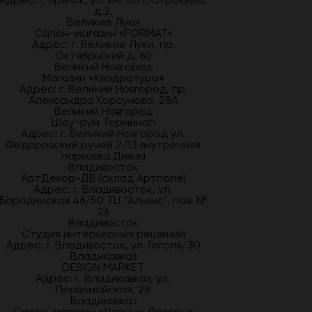
д.2.
Великие Луки
Салон-магазин «FORMAT»
Адрес: г. Великие Луки, пр.
Октябрьский д. 60
Великий Новгород
Магазин «Квадратура»
Адрес: г. Великий Новгород, пр.
Александра Корсунова, 28А
Великий Новгород
Шоу-рум Терминал
Адрес: г. Великий Новгород ул.
Федоровский ручей 2/13 внутренняя
парковка Диеза
Владивосток
АртДекор-ДВ (склад Артполе)
Адрес: г. Владивосток, ул.
Бородинская 46/50 ТЦ "Альянс", пав. №
26
Владивосток
Студия интерьерных решений
Адрес: г. Владивосток, ул. Гоголя, 30
Владикавказ
DESIGN MARKET
Адрес: г. Владикавказ, ул.
Первомайская, 28
Владикавказ
Салон-магазин «Лепные Декоры»