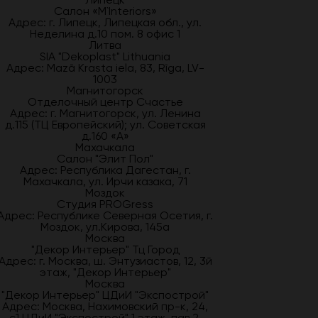
Салон «M`Interiors»
Адрес: г. Липецк, Липецкая обл., ул.
Неделина д.10 пом. 8 офис 1
Литва
SIA "Dekoplast" Lithuania
Адрес: Mazā Krasta iela, 83, Rīga, LV-
1003
Магнитогорск
Отделочный центр Счастье
Адрес: г. Магнитогорск, ул. Ленина
д.115 (ТЦ Европейский); ул. Советская
д.160 «А»
Махачкала
Салон "Элит Пол"
Адрес: Республика Дагестан, г.
Махачкала, ул. Ирчи казака, 71
Моздок
Студия PROGress
Адрес: Республике Северная Осетия, г.
Моздок, ул.Кирова, 145а
Москва
"Декор Интерьер" Тц Город
Адрес: г. Москва, ш. Энтузиастов, 12, 3й
этаж, "Декор Интерьер"
Москва
"Декор Интерьер" ЦДиИ "Экспострой"
Адрес: Москва, Нахимовский пр-к, 24,
с1 ЦДиИ "Экспострой" 1 этаж, пав.2,