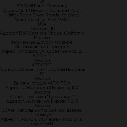
UK
3D Wall Panel Company
Адрес: Unit 1 Nelsons Transport Yard,
Halifax Road Cross Roads, Keighley,
West Yorkshire, BD22 9BG
USA
Textures-3D
Адрес: 91361 Westlake Village, California
Москва
Фирменный шоурум «Artpole.
Инновации в интерьере»
Адрес: г. Москва, ул. Каретный Ряд, д.
5/10 с. 2
Абакан
АРТ СВЕТ
Адрес: г. Абакан, пр-т Дружбы Народов
52
Абакан
Дизайн-студия «АРХИТЕК»
Адрес: г. Абакан, ул. Пушкина, 100
Абакан
Салон - магазин "Декорация"
Адрес: г. Абакан, ул. Кирова 112/3
Абакан
Салон напольных покрытий и дверей
"Премиум"
Адрес: г. Абакан, ул. Лермонтова 21, к1
офис 266Н