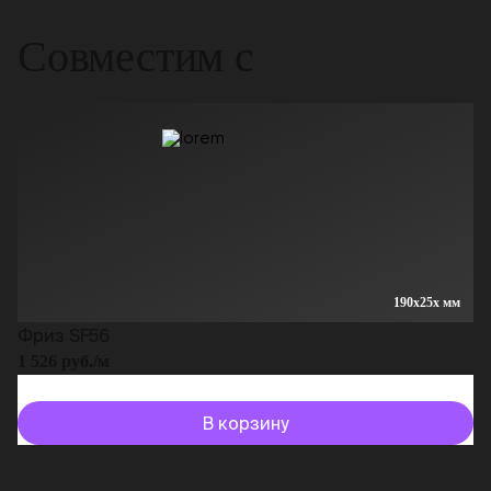
Совместим с
190x25x мм
Фриз SF56
1 526 руб./м
В корзину