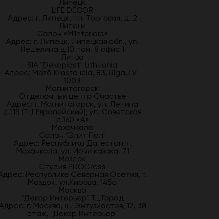
Липецк
LIFE DÉCOR
Адрес: г. Липецк, пл. Торговая, д. 2
Липецк
Салон «M`Interiors»
Адрес: г. Липецк, Липецкая обл., ул.
Неделина д.10 пом. 8 офис 1
Литва
SIA "Dekoplast" Lithuania
Адрес: Mazā Krasta iela, 83, Rīga, LV-
1003
Магнитогорск
Отделочный центр Счастье
Адрес: г. Магнитогорск, ул. Ленина
д.115 (ТЦ Европейский); ул. Советская
д.160 «А»
Махачкала
Салон "Элит Пол"
Адрес: Республика Дагестан, г.
Махачкала, ул. Ирчи казака, 71
Моздок
Студия PROGress
Адрес: Республике Северная Осетия, г.
Моздок, ул.Кирова, 145а
Москва
"Декор Интерьер" Тц Город
Адрес: г. Москва, ш. Энтузиастов, 12, 3й
этаж, "Декор Интерьер"