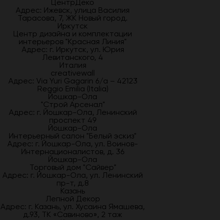
ЦентрДеко
Адрес: Ижевск, улица Василия
Тарасова, 7, ЖК Новый город.
Иркутск
Центр дизайна и комплектации
интерьеров "Красная Линия"
Адрес: г. Иркутск, ул. Юрия
Левитанского, 4
Италия
creativewall
Адрес: Via Yuri Gagarin 6/a – 42123
Reggio Emilia (Italia)
Йошкар-Ола
"Строй Арсенал"
Адрес: г. Йошкар-Ола, Ленинский
проспект 49
Йошкар-Ола
Интерьерный салон "Белый эскиз"
Адрес: г. Йошкар-Ола, ул. Воинов-
Интернационалистов, д. 36
Йошкар-Ола
Торговый дом "Сайвер"
Адрес: г. Йошкар-Ола, ул. Ленинский
пр-т, д.8
Казань
Лепной Декор
Адрес: г. Казань, ул. Хусаина Ямашева,
д.93, ТК «Савиново», 2 таж