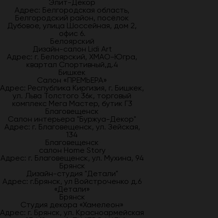
Элит-Декор
Адрес: Белгородская область,
Белгородский район, посёлок
Дубовое, улица Шоссейная, дом 2,
офис 6.
Белоярский
Дизайн-салон Lidi Art
Адрес: г. Белоярский, ХМАО-Югра,
квартал Спортивный,д.4
Бишкек
Салон «ПРЕМЬЕРА»
Адрес: Республика Киргизия, г. Бишкек,
ул. Льва Толстого 36к, торговый
комплекс Мега Мастер, бутик Г3
Благовещенск
Салон интерьера "Буржуа-Декор"
Адрес: г. Благовещенск, ул. Зейская,
134
Благовещенск
салон Home Story
Адрес: г. Благовещенск, ул. Мухина, 94
Брянск
Дизайн-студия "Детали"
Адрес: г.Брянск, ул Войстроченко д.6
«Детали»
Брянск
Студия декора «Хамелеон»
Адрес: г. Брянск, ул. Красноармейская