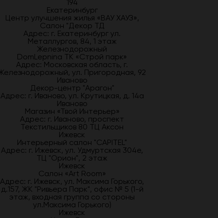
194
Екатеринбург
Центр улучшения жилья «ВАУ ХАУЗ»,
Салон "Декор ТД
Адрес: г. Екатеринбург ул.
Металлургов, 84, 1 этаж
Железнодорожный
DomLepnina ТК «Строй парк»
Адрес: Московская область, г.
Железнодорожный, ул. Пригородная, 92
Иваново
Декор-центр "Арагон"
Адрес: г. Иваново, ул. Крутицкая, д. 14а
Иваново
Магазин «Твой Интерьер»
Адрес: г. Иваново, проспект
Текстильщиков 80 ТЦ Аксон
Ижевск
Интерьерный салон "CAPITEL"
Адрес: г. Ижевск, ул. Удмуртская 304е,
ТЦ "Орион", 2 этаж
Ижевск
Салон «Art Room»
Адрес: г. Ижевск, ул. Максима Горького,
д.157, ЖК "Ривьера Парк", офис № 5 (1-й
этаж, входная группа со стороны
ул.Максима Горького)
Ижевск