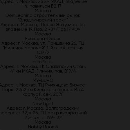
Адрес: г. Москва, 25 км МКАД, владение
4, павильон Б2.17
Москва
DomLepnina строительный рынок
"Владимирский тракт"
Адрес: г. Москва, Шоссе Энтузиастов,
владение 19, Пав.12 «З»/Пав.17 «Ф»
Москва
Ecumena-Decor
Адрес: г. Москва, ул. Пришвина 26, ТЦ
"Миллион мелочей" 1-й этаж, секция
С17/2
Москва
EuroPlit.ru
Адрес: г. Москва, ТК Славянский Стан,
41 км МКАД, 1 линия, пав. В19/4
Москва
MY-BURO
Адрес: г. Москва, ТЦ Румянцево Бизнес-
Парк. 22ой км Киевского шоссе. Вл.4
корпус Г, сек. 207Г
Москва
New Light
Адрес: г. Москва, Волгоградский
проспект 32, к 25. ТЦ метр квадратный
2 этаж, п. 199-122
Москва
Nobby Rooms