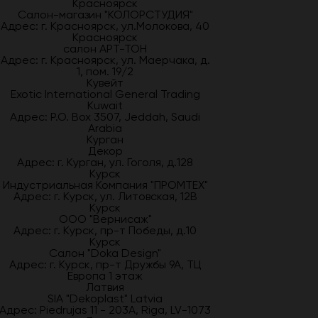
Красноярск
Салон-магазин "КОЛОРСТУДИЯ"
Адрес: г. Красноярск, ул.Молокова, 40
Красноярск
салон АРТ-ТОН
Адрес: г. Красноярск, ул. Маерчака, д.
1, пом. 19/2
Кувейт
Exotic International General Trading
Kuwait
Адрес: P.O. Box 3507, Jeddah, Saudi
Arabia
Курган
Декор
Адрес: г. Курган, ул. Гоголя, д.128
Курск
Индустриальная Компания "ПРОМТЕХ"
Адрес: г. Курск, ул. Литовская, 12В
Курск
ООО "Вернисаж"
Адрес: г. Курск, пр-т Победы, д.10
Курск
Салон "Doka Design"
Адрес: г. Курск, пр-т Дружбы 9А, ТЦ
Европа 1 этаж
Латвия
SIA "Dekoplast" Latvia
Адрес: Piedrujas 11 - 203A, Riga, LV-1073