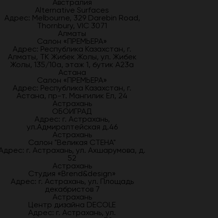
Австралия
Alternative Surfaces
Адрес: Melbourne, 329 Darebin Road,
Thornbury, VIC 3071
Алматы
Салон «ПРЕМЬЕРА»
Адрес: Республика Казахстан, г.
Алматы, ТК Жибек Жолы, ул. Жибек
Жолы, 135/10а, этаж 1, бутик А23а
Астана
Салон «ПРЕМЬЕРА»
Адрес: Республика Казахстан, г.
Астана, пр-т. Мангилик Ел, 24
Астрахань
ОБОИГРАД
Адрес: г. Астрахань,
ул.Адмиралтейская д.46
Астрахань
Салон "Великая СТЕНА"
Адрес: г. Астрахань, ул. Ахшарумова, д.
52
Астрахань
Студия «Brend&design»
Адрес: г. Астрахань, ул. Площадь
декабристов 7
Астрахань
Центр дизайна DECOLE
Адрес: г. Астрахань, ул.