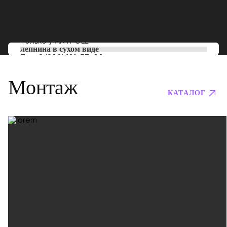
Только у
ARTPOLE
лепнина в сухом виде
Тел:
8 (800) 101-53-00
Монтаж
КАТАЛОГ