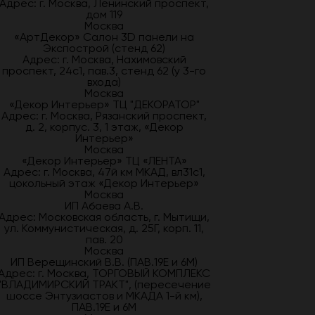
Адрес: г. Москва, Ленинский проспект,
дом 119
Москва
«АртДекор» Салон 3D панели на
Экспострой (стенд 62)
Адрес: г. Москва, Нахимовский
проспект, 24с1, пав.3, стенд 62 (у 3-го
входа)
Москва
«Декор Интерьер» ТЦ "ДЕКОРАТОР"
Адрес: г. Москва, Рязанский проспект,
д. 2, корпус. 3, 1 этаж, «Декор
Интерьер»
Москва
«Декор Интерьер» ТЦ «ЛЕНТА»
Адрес: г. Москва, 47й км МКАД, вл31с1,
цокольный этаж «Декор Интерьер»
Москва
ИП Абаева А.В.
Адрес: Московская область, г. Мытищи,
ул. Коммунистическая, д. 25Г, корп. 11,
пав. 20
Москва
ИП Верещинский В.В. (ПАВ.19Е и 6М)
Адрес: г. Москва, ТОРГОВЫЙ КОМПЛЕКС
"ВЛАДИМИРСКИЙ ТРАКТ", (пересечение
шоссе Энтузиастов и МКАДА 1-й км),
ПАВ.19Е и 6М