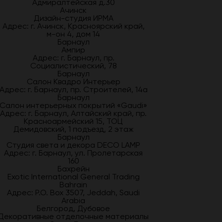
Адмиралтейская д.30
Ачинск
Дизайн-студия ИРМА
Адрес: г. Ачинск, Красноярский край,
м-он 4, дом 14
Барнаул
Ампир
Адрес: г. Барнаул, пр.
Социалистический, 78
Барнаул
Салон Квадро Интерьер
Адрес: г. Барнаул, пр. Строителей, 14а
Барнаул
Салон интерьерных покрытий «Gaudi»
Адрес: г. Барнаул, Алтайский край, пр.
Красноармейский 15, ТОЦ
Демидовский, 1 подъезд, 2 этаж
Барнаул
Студия света и декора DECO LAMP
Адрес: г. Барнаул, ул. Пролетарская
160
Бахрейн
Exotic International General Trading
Bahrain
Адрес: P.O. Box 3507, Jeddah, Saudi
Arabia
Белгород, Дубовое
Декоративные отделочные материалы