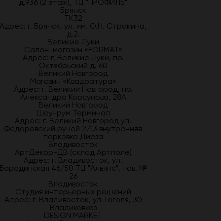
д.93б (2 этаж), ТЦ "ПРОФИЛЬ"
Брянск
ТК32
Адрес: г. Брянск, ул. им. О.Н. Строкина,
д.2.
Великие Луки
Салон-магазин «FORMAT»
Адрес: г. Великие Луки, пр.
Октябрьский д. 60
Великий Новгород
Магазин «Квадратура»
Адрес: г. Великий Новгород, пр.
Александра Корсунова, 28А
Великий Новгород
Шоу-рум Терминал
Адрес: г. Великий Новгород ул.
Федоровский ручей 2/13 внутренняя
парковка Диеза
Владивосток
АртДекор-ДВ (склад Артполе)
Адрес: г. Владивосток, ул.
Бородинская 46/50 ТЦ "Альянс", пав. №
26
Владивосток
Студия интерьерных решений
Адрес: г. Владивосток, ул. Гоголя, 30
Владикавказ
DESIGN MARKET