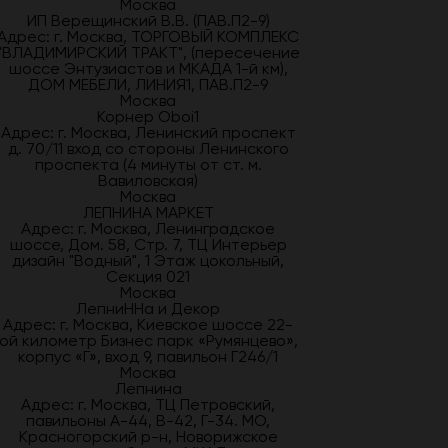
Москва
ИП Верещинский В.В. (ПАВ.П2-9)
Адрес: г. Москва, ТОРГОВЫЙ КОМПЛЕКС
"ВЛАДИМИРСКИЙ ТРАКТ", (пересечение
шоссе Энтузиастов и МКАДА 1-й км),
ДОМ МЕБЕЛИ, ЛИНИЯ1, ПАВ.П2-9
Москва
Корнер Oboi1
Адрес: г. Москва, Ленинский проспект
д. 70/11 вход со стороны Ленинского
проспекта (4 минуты от ст. м.
Вавиловская)
Москва
ЛЕПНИНА МАРКЕТ
Адрес: г. Москва, Ленинградское
шоссе, Дом. 58, Стр. 7, ТЦ Интерьер
дизайн "Водный", 1 Этаж цокольный,
Секция 021
Москва
ЛепниННа и Декор
Адрес: г. Москва, Киевское шоссе 22-
ой километр Бизнес парк «Румянцево»,
корпус «Г», вход 9, павильон Г246/1
Москва
Лепнина
Адрес: г. Москва, ТЦ Петровский,
павильоны А-44, В-42, Г-34. МО,
Красногорский р-н, Новорижское