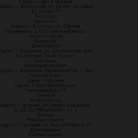
Салон «Свет Южанки»
Адрес: г. Волгоград, ул. 25 лет Октября
1Ц, склад ТР
Вологда
Европласт
Адрес: г. Вологда, ул. Сергея
Преминина, д.10 (отдельный вход с
левого торца)
Воронеж
"Дом Плитки"
Адрес: г. Воронеж. ул. Донбасская, дом
44, магазин "Дом Плитки"
Воронеж
Компания ЭкоПол
Адрес: г. Воронеж, Ленинский пр-т, 96А
Горячий Ключ
Джем - магазин
Адрес: г. Горячий Ключ, ул.
Черняховского 79
Грозный
Альфа Декор
Адрес: г. Грозный, ул. Умара Кадырова,
д. 48, ТЦ "Мегаполис", эт. 2
Грозный
Магазин «Джем»
Адрес: г. Грозный, ул. Карла Маркса, 17
Домодедово
FOX интерьер