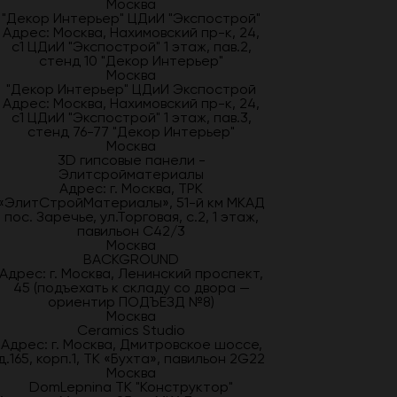
Москва
"Декор Интерьер" ЦДиИ "Экспострой"
Адрес: Москва, Нахимовский пр-к, 24,
с1 ЦДиИ "Экспострой" 1 этаж, пав.2,
стенд 10 "Декор Интерьер"
Москва
"Декор Интерьер" ЦДиИ Экспострой
Адрес: Москва, Нахимовский пр-к, 24,
с1 ЦДиИ "Экспострой" 1 этаж, пав.3,
стенд 76-77 "Декор Интерьер"
Москва
3D гипсовые панели -
Элитсройматериалы
Адрес: г. Москва, ТРК
«ЭлитСтройМатериалы», 51-й км МКАД
пос. Заречье, ул.Торговая, с.2, 1 этаж,
павильон С42/3
Москва
BACKGROUND
Адрес: г. Москва, Ленинский проспект,
45 (подъехать к складу со двора —
ориентир ПОДЪЕЗД №8)
Москва
Ceramics Studio
Адрес: г. Москва, Дмитровское шоссе,
д.165, корп.1, ТК «Бухта», павильон 2G22
Москва
DomLepnina ТК "Конструктор"