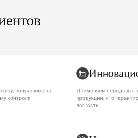
иентов
Инноваци
тизу, полученные за
Применяем передовые т
ему контроля
продукции, что гарантир
легкость.