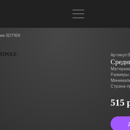
ик SDT169
Артикул:
Средн
Материал
Размеры:
Минималь
Страна-п
515 