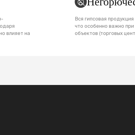
Негорюче
о-
Вся гипсовая продукция
годаря
что особенно важно пр
но влияет на
объектов (торговых центр