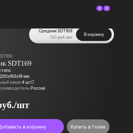
0
0
Средник SDT169
В корзину
515 руб./шт
SDT169
ик SDT169
:
гипс
230x163x18 мм
ный заказ:
4 шт
роизводитель:
Россия
руб./шт
Добавить в корзину
Купить в 1 клик