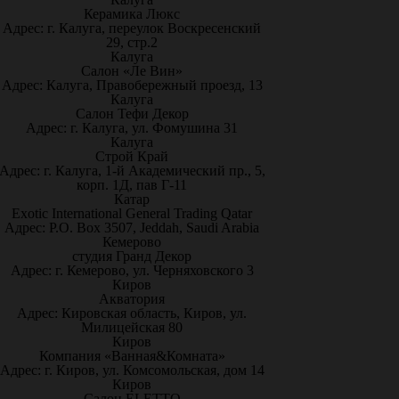
Керамика Люкс
Адрес: г. Калуга, переулок Воскресенский
29, стр.2
Калуга
Салон «Ле Вин»
Адрес: Калуга, Правобережный проезд, 13
Калуга
Салон Тефи Декор
Адрес: г. Калуга, ул. Фомушина 31
Калуга
Строй Край
Адрес: г. Калуга, 1-й Академический пр., 5,
корп. 1Д, пав Г-11
Катар
Exotic International General Trading Qatar
Адрес: P.O. Box 3507, Jeddah, Saudi Arabia
Кемерово
студия Гранд Декор
Адрес: г. Кемерово, ул. Черняховского 3
Киров
Акватория
Адрес: Кировская область, Киров, ул.
Милицейская 80
Киров
Компания «Ванная&Комната»
Адрес: г. Киров, ул. Комсомольская, дом 14
Киров
Салон ELETTO