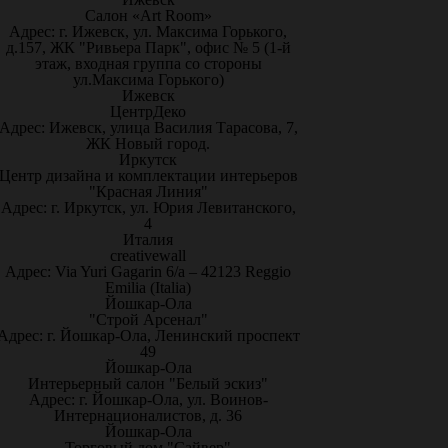
Салон «Art Room»
Адрес: г. Ижевск, ул. Максима Горького,
д.157, ЖК "Ривьера Парк", офис № 5 (1-й
этаж, входная группа со стороны
ул.Максима Горького)
Ижевск
ЦентрДеко
Адрес: Ижевск, улица Василия Тарасова, 7,
ЖК Новый город.
Иркутск
Центр дизайна и комплектации интерьеров
"Красная Линия"
Адрес: г. Иркутск, ул. Юрия Левитанского,
4
Италия
creativewall
Адрес: Via Yuri Gagarin 6/a – 42123 Reggio
Emilia (Italia)
Йошкар-Ола
"Строй Арсенал"
Адрес: г. Йошкар-Ола, Ленинский проспект
49
Йошкар-Ола
Интерьерный салон "Белый эскиз"
Адрес: г. Йошкар-Ола, ул. Воинов-
Интернационалистов, д. 36
Йошкар-Ола
Торговый дом "Сайвер"