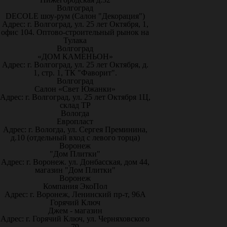
Волгоград
DECOLE шоу-рум (Салон "Декорация")
Адрес: г. Волгоград, ул. 25 лет Октября, 1,
офис 104. Оптово-строительный рынок на
Тулака
Волгоград
«ДОМ КАМЕНЬОН»
Адрес: г. Волгоград, ул. 25 лет Октября, д.
1, стр. 1, ТК "Фаворит".
Волгоград
Салон «Свет Южанки»
Адрес: г. Волгоград, ул. 25 лет Октября 1Ц,
склад ТР
Вологда
Европласт
Адрес: г. Вологда, ул. Сергея Преминина,
д.10 (отдельный вход с левого торца)
Воронеж
"Дом Плитки"
Адрес: г. Воронеж. ул. Донбасская, дом 44,
магазин "Дом Плитки"
Воронеж
Компания ЭкоПол
Адрес: г. Воронеж, Ленинский пр-т, 96А
Горячий Ключ
Джем - магазин
Адрес: г. Горячий Ключ, ул. Черняховского
79