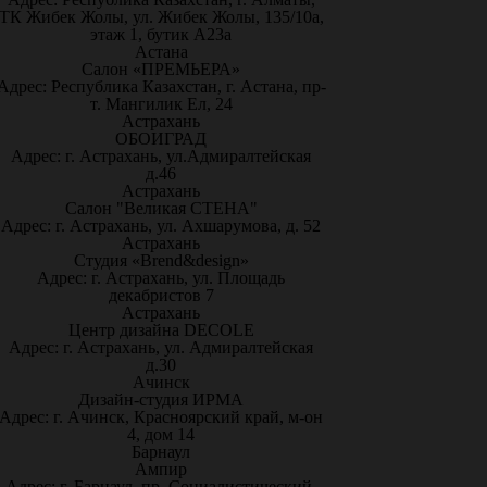
ТК Жибек Жолы, ул. Жибек Жолы, 135/10а,
этаж 1, бутик А23а
Астана
Салон «ПРЕМЬЕРА»
Адрес: Республика Казахстан, г. Астана, пр-
т. Мангилик Ел, 24
Астрахань
ОБОИГРАД
Адрес: г. Астрахань, ул.Адмиралтейская
д.46
Астрахань
Салон "Великая СТЕНА"
Адрес: г. Астрахань, ул. Ахшарумова, д. 52
Астрахань
Студия «Brend&design»
Адрес: г. Астрахань, ул. Площадь
декабристов 7
Астрахань
Центр дизайна DECOLE
Адрес: г. Астрахань, ул. Адмиралтейская
д.30
Ачинск
Дизайн-студия ИРМА
Адрес: г. Ачинск, Красноярский край, м-он
4, дом 14
Барнаул
Ампир
Адрес: г. Барнаул, пр. Социалистический,