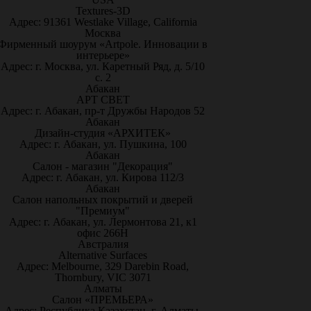
Textures-3D
Адрес: 91361 Westlake Village, California
Москва
Фирменный шоурум «Artpole. Инновации в
интерьере»
Адрес: г. Москва, ул. Каретный Ряд, д. 5/10
с. 2
Абакан
АРТ СВЕТ
Адрес: г. Абакан, пр-т Дружбы Народов 52
Абакан
Дизайн-студия «АРХИТЕК»
Адрес: г. Абакан, ул. Пушкина, 100
Абакан
Салон - магазин "Декорация"
Адрес: г. Абакан, ул. Кирова 112/3
Абакан
Салон напольных покрытий и дверей
"Премиум"
Адрес: г. Абакан, ул. Лермонтова 21, к1
офис 266Н
Австралия
Alternative Surfaces
Адрес: Melbourne, 329 Darebin Road,
Thornbury, VIC 3071
Алматы
Салон «ПРЕМЬЕРА»
Адрес: Республика Казахстан, г. Алматы,