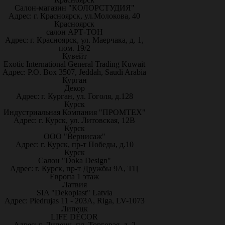
Салон-магазин "КОЛОРСТУДИЯ"
Адрес: г. Красноярск, ул.Молокова, 40
Красноярск
салон АРТ-ТОН
Адрес: г. Красноярск, ул. Маерчака, д. 1,
пом. 19/2
Кувейт
Exotic International General Trading Kuwait
Адрес: P.O. Box 3507, Jeddah, Saudi Arabia
Курган
Декор
Адрес: г. Курган, ул. Гоголя, д.128
Курск
Индустриальная Компания "ПРОМТЕХ"
Адрес: г. Курск, ул. Литовская, 12В
Курск
ООО "Вернисаж"
Адрес: г. Курск, пр-т Победы, д.10
Курск
Салон "Doka Design"
Адрес: г. Курск, пр-т Дружбы 9А, ТЦ
Европа 1 этаж
Латвия
SIA "Dekoplast" Latvia
Адрес: Piedrujas 11 - 203A, Riga, LV-1073
Липецк
LIFE DÉCOR
Адрес: г. Липецк, пл. Торговая, д. 2