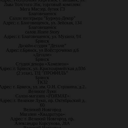
Льва Толстого 36к, торговый комплекс
Мега Мастер, бутик Г3
Благовещенск
Салон интерьера "Буржуа-Декор"
Адрес: г. Благовещенск, ул. Зейская, 134
Благовещенск
салон Home Story
Адрес: г. Благовещенск, ул. Мухина, 94
Брянск
Дизайн-студия "Детали"
Адрес: г.Брянск, ул Войстроченко д.6
«Детали»
Брянск
Студия декора «Хамелеон»
Адрес: г. Брянск, ул. Красноармейская д.93б
(2 этаж), ТЦ "ПРОФИЛЬ"
Брянск
ТК32
Адрес: г. Брянск, ул. им. О.Н. Строкина, д.2.
Великие Луки
Салон-магазин «FORMAT»
Адрес: г. Великие Луки, пр. Октябрьский д.
60
Великий Новгород
Магазин «Квадратура»
Адрес: г. Великий Новгород, пр.
Александра Корсунова, 28А
Великий Новгород