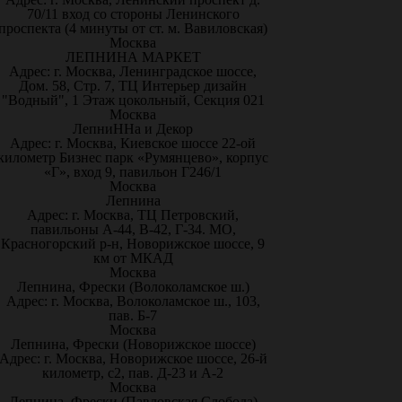
70/11 вход со стороны Ленинского
проспекта (4 минуты от ст. м. Вавиловская)
Москва
ЛЕПНИНА МАРКЕТ
Адрес: г. Москва, Ленинградское шоссе,
Дом. 58, Стр. 7, ТЦ Интерьер дизайн
"Водный", 1 Этаж цокольный, Секция 021
Москва
ЛепниННа и Декор
Адрес: г. Москва, Киевское шоссе 22-ой
километр Бизнес парк «Румянцево», корпус
«Г», вход 9, павильон Г246/1
Москва
Лепнина
Адрес: г. Москва, ТЦ Петровский,
павильоны А-44, В-42, Г-34. МО,
Красногорский р-н, Новорижское шоссе, 9
км от МКАД
Москва
Лепнина, Фрески (Волоколамское ш.)
Адрес: г. Москва, Волоколамское ш., 103,
пав. Б-7
Москва
Лепнина, Фрески (Новорижское шоссе)
Адрес: г. Москва, Новорижское шоссе, 26-й
километр, с2, пав. Д-23 и А-2
Москва
Лепнина, Фрески (Павловская Слобода)