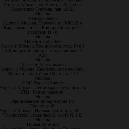
Адрес: г. Москва, ул. Ленина, 76/2, село
Павловская Слобода, пав. 19-21
Москва
Лепной Декор
Адрес: г. Москва, Пересечение МКАД и
Варшавское ш-се, "Каширский двор 3",
павильон П - 8
Москва
Магазин Holicolors
Адрес: г. Москва, Каширское шоссе, 19 к.1
ТК Каширский Двор, 2 этаж, павильон 2-
А30
Москва
Магазин Sherwinstore
Адрес: г. Москва, Нахимовский проспект,
24, павильон 3, блок 10с, место 130
Москва
ООО Паркет-Авeню
Адрес: г. Москва, Ленинградское ш, дом 25.
ДТЦ "Ленинградский"
Москва
Официальный дилер Artpole ТЦ
"Экспострой"
Адрес: г. Москва, Нахимовский пр-т, 24 ТЦ
"Экспострой", павильон 2, место № 143
Москва
Прима Лепнина
Адрес: Московская область, г. Подольск,