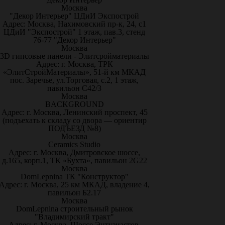
Москва
"Декор Интерьер" ЦДиИ Экспострой
Адрес: Москва, Нахимовский пр-к, 24, с1
ЦДиИ "Экспострой" 1 этаж, пав.3, стенд
76-77 "Декор Интерьер"
Москва
3D гипсовые панели - Элитсройматериалы
Адрес: г. Москва, ТРК
«ЭлитСтройМатериалы», 51-й км МКАД
пос. Заречье, ул.Торговая, с.2, 1 этаж,
павильон С42/3
Москва
BACKGROUND
Адрес: г. Москва, Ленинский проспект, 45
(подъехать к складу со двора — ориентир
ПОДЪЕЗД №8)
Москва
Ceramics Studio
Адрес: г. Москва, Дмитровское шоссе,
д.165, корп.1, ТК «Бухта», павильон 2G22
Москва
DomLepnina ТК "Конструктор"
Адрес: г. Москва, 25 км МКАД, владение 4,
павильон Б2.17
Москва
DomLepnina строительный рынок
"Владимирский тракт"
Адрес: г. Москва, Шоссе Энтузиастов,