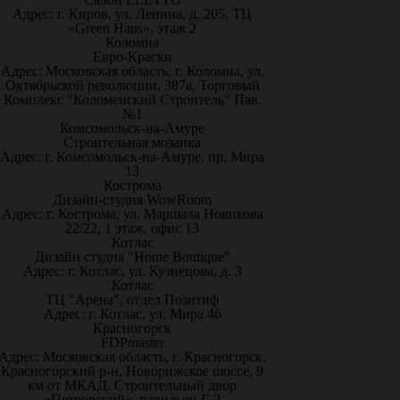
Адрес: г. Киров, ул. Ленина, д. 205, ТЦ
«Green Haus», этаж 2
Коломна
Евро-Краски
Адрес: Московская область, г. Коломна, ул.
Октябрьской революции, 387а, Торговый
Комплекс "Коломенский Строитель" Пав.
№1
Комсомольск-на-Амуре
Строительная мозаика
Адрес: г. Комсомольск-на-Амуре, пр. Мира
13
Кострома
Дизайн-студия WowRoom
Адрес: г. Кострома, ул. Маршала Новикова
22/22, 1 этаж, офис 13
Котлас
Дизайн студия "Home Boutique"
Адрес: г. Котлас, ул. Кузнецова, д. 3
Котлас
ТЦ "Арена", отдел Позитиф
Адрес: г. Котлас, ул. Мира 46
Красногорск
FDPmaster
Адрес: Московская область, г. Красногорск,
Красногорский р-н, Новорижское шоссе, 9
км от МКАД. Строительный двор
«Петровский», павильон Г-2