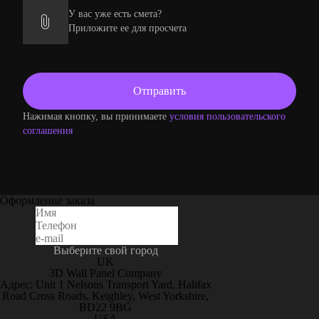
У вас уже есть смета?
Приложите ее для просчета
Нажимая кнопку, вы принимаете
условия пользовательского
соглашения
Оформление заказа
Выберите свой город
UK
3D Wall Panel Company
Адрес: Unit 1 Nelsons Transport Yard, Halifax
Road Cross Roads, Keighley, West Yorkshire,
BD22 9BG
USA