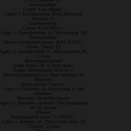
Екатеринбург
Салон "Сан Марко"
Адрес: г. Екатеринбург, Верх-Исетский
бульвар, 18
Екатеринбург
Салон «LOYMINA»
Адрес: г. Екатеринбург, ул. Московская 194
Екатеринбург
Центр улучшения жилья «ВАУ ХАУЗ»,
Салон "Декор ТД
Адрес: г. Екатеринбург ул. Металлургов, 84,
1 этаж
Железнодорожный
DomLepnina ТК «Строй парк»
Адрес: Московская область, г.
Железнодорожный, ул. Пригородная, 92
Иваново
Декор-центр "Арагон"
Адрес: г. Иваново, ул. Крутицкая, д. 14а
Иваново
Магазин «Твой Интерьер»
Адрес: г. Иваново, проспект Текстильщиков
80 ТЦ Аксон
Ижевск
Интерьерный салон "CAPITEL"
Адрес: г. Ижевск, ул. Удмуртская 304е, ТЦ
"Орион", 2 этаж
Ижевск