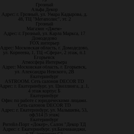
Грозный
Альфа Декор
Адрес: г. Грозный, ул. Умара Кадырова, д.
48, ТЦ "Мегаполис", эт. 2
Грозный
Магазин «Джем»
Адрес: г. Грозный, ул. Карла Маркса, 17
Домодедово
FOX интерьер
Адрес: Московская область, г. Домодедово,
ул. Корнеева, 1, ТЦ «Сфера», 2 этаж, п.1
Егорьевск
Атмосфера Интерьера
Адрес: Московская область, г. Егорьевск,
ул. Александра Невского, 2В
Екатеринбург
ASTROOM. Сеть салонов DECOR TD
Адрес: г. Екатеринбург, ул. Цвиллинга, д .1,
4 этаж корпус Б
Екатеринбург
Офис по работе с юридическими лицами.
Сеть салонов DECOR TD
Адрес: г. Екатеринбург, ул. Малышева, 53,
оф.514 |5 этаж|
Екатеринбург
Ритейл-Порт «Докер», Салон "Декор ТД
Адрес: г. Екатеринбург, ул.Бахчиванджи,
д.2Б, /строение С1