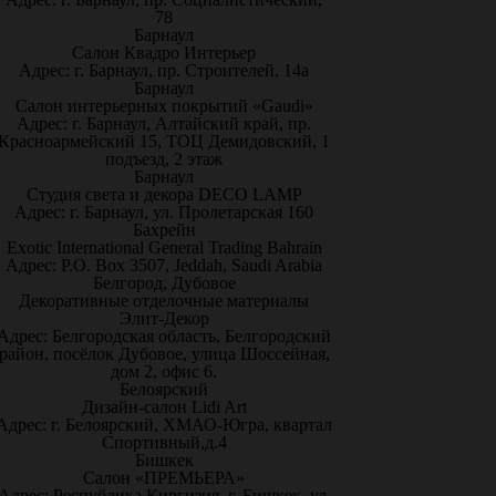
78
Барнаул
Салон Квадро Интерьер
Адрес: г. Барнаул, пр. Строителей, 14а
Барнаул
Салон интерьерных покрытий «Gaudi»
Адрес: г. Барнаул, Алтайский край, пр.
Красноармейский 15, ТОЦ Демидовский, 1
подъезд, 2 этаж
Барнаул
Студия света и декора DECO LAMP
Адрес: г. Барнаул, ул. Пролетарская 160
Бахрейн
Exotic International General Trading Bahrain
Адрес: P.O. Box 3507, Jeddah, Saudi Arabia
Белгород, Дубовое
Декоративные отделочные материалы
Элит-Декор
Адрес: Белгородская область, Белгородский
район, посёлок Дубовое, улица Шоссейная,
дом 2, офис 6.
Белоярский
Дизайн-салон Lidi Art
Адрес: г. Белоярский, ХМАО-Югра, квартал
Спортивный,д.4
Бишкек
Салон «ПРЕМЬЕРА»
Адрес: Республика Киргизия, г. Бишкек, ул.