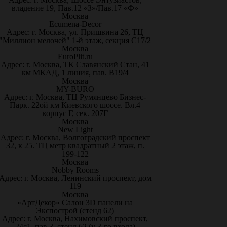
владение 19, Пав.12 «З»/Пав.17 «Ф»
Москва
Ecumena-Decor
Адрес: г. Москва, ул. Пришвина 26, ТЦ
"Миллион мелочей" 1-й этаж, секция С17/2
Москва
EuroPlit.ru
Адрес: г. Москва, ТК Славянский Стан, 41
км МКАД, 1 линия, пав. В19/4
Москва
MY-BURO
Адрес: г. Москва, ТЦ Румянцево Бизнес-
Парк. 22ой км Киевского шоссе. Вл.4
корпус Г, сек. 207Г
Москва
New Light
Адрес: г. Москва, Волгоградский проспект
32, к 25. ТЦ метр квадратный 2 этаж, п.
199-122
Москва
Nobby Rooms
Адрес: г. Москва, Ленинский проспект, дом
119
Москва
«АртДекор» Салон 3D панели на
Экспострой (стенд 62)
Адрес: г. Москва, Нахимовский проспект,
24с1, пав.3, стенд 62 (у 3-го входа)