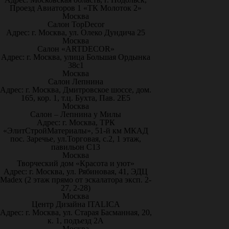
Проезд Авиаторов 1 «ТК Молоток 2»
Москва
Салон TopDecor
Адрес: г. Москва, ул. Олеко Дундича 25
Москва
Салон «ARTDECOR»
Адрес: г. Москва, улица Большая Ордынка
38с1
Москва
Салон Лепнина
Адрес: г. Москва, Дмитровское шоссе, дом.
165, кор. 1, т.ц. Бухта, Пав. 2Е5
Москва
Салон – Лепнина у Милы
Адрес: г. Москва, ТРК
«ЭлитСтройМатериалы», 51-й км МКАД
пос. Заречье, ул.Торговая, с.2, 1 этаж,
павильон С13
Москва
Творческий дом «Красота и уют»
Адрес: г. Москва, ул. Рябиновая, 41, ЭДЦ
Madex (2 этаж прямо от эскалатора эксп. 2-
27, 2-28)
Москва
Центр Дизайна ITALICA
Адрес: г. Москва, ул. Старая Басманная, 20,
к. 1, подъезд 2А
Москва