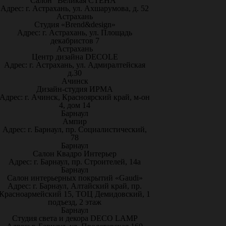
Салон "Великая СТЕНА"
Адрес: г. Астрахань, ул. Ахшарумова, д. 52
Астрахань
Студия «Brend&design»
Адрес: г. Астрахань, ул. Площадь
декабристов 7
Астрахань
Центр дизайна DECOLE
Адрес: г. Астрахань, ул. Адмиралтейская
д.30
Ачинск
Дизайн-студия ИРМА
Адрес: г. Ачинск, Красноярский край, м-он
4, дом 14
Барнаул
Ампир
Адрес: г. Барнаул, пр. Социалистический,
78
Барнаул
Салон Квадро Интерьер
Адрес: г. Барнаул, пр. Строителей, 14а
Барнаул
Салон интерьерных покрытий «Gaudi»
Адрес: г. Барнаул, Алтайский край, пр.
Красноармейский 15, ТОЦ Демидовский, 1
подъезд, 2 этаж
Барнаул
Студия света и декора DECO LAMP