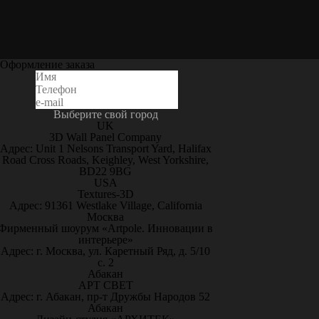
Оформление заказа
Выберите свой город
UK
3D Wall Panel Company
Адрес: Unit 1 Nelsons Transport Yard, Halifax
Road Cross Roads, Keighley, West Yorkshire,
BD22 9BG
USA
Textures-3D
Адрес: 91361 Westlake Village, California
Москва
Фирменный шоурум «Artpole. Инновации в
интерьере»
Адрес: г. Москва, ул. Каретный Ряд, д. 5/10
с. 2
Абакан
АРТ СВЕТ
Адрес: г. Абакан, пр-т Дружбы Народов 52
Абакан