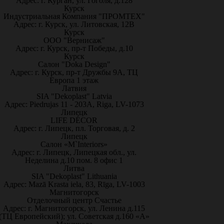
Адрес: г. Курган, ул. Гоголя, д.128
Курск
Индустриальная Компания "ПРОМТЕХ"
Адрес: г. Курск, ул. Литовская, 12В
Курск
ООО "Вернисаж"
Адрес: г. Курск, пр-т Победы, д.10
Курск
Салон "Doka Design"
Адрес: г. Курск, пр-т Дружбы 9А, ТЦ
Европа 1 этаж
Латвия
SIA "Dekoplast" Latvia
Адрес: Piedrujas 11 - 203A, Riga, LV-1073
Липецк
LIFE DÉCOR
Адрес: г. Липецк, пл. Торговая, д. 2
Липецк
Салон «M`Interiors»
Адрес: г. Липецк, Липецкая обл., ул.
Неделина д.10 пом. 8 офис 1
Литва
SIA "Dekoplast" Lithuania
Адрес: Mazā Krasta iela, 83, Rīga, LV-1003
Магнитогорск
Отделочный центр Счастье
Адрес: г. Магнитогорск, ул. Ленина д.115
(ТЦ Европейский); ул. Советская д.160 «А»