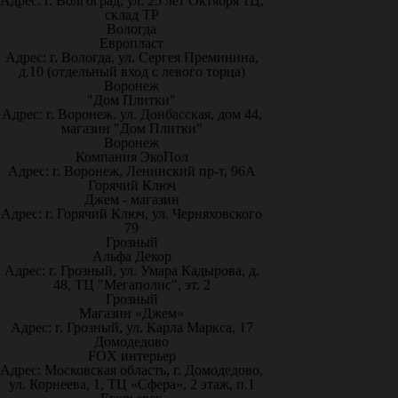
Адрес: г. Волгоград, ул. 25 лет Октября 1Ц,
склад ТР
Вологда
Европласт
Адрес: г. Вологда, ул. Сергея Преминина,
д.10 (отдельный вход с левого торца)
Воронеж
"Дом Плитки"
Адрес: г. Воронеж. ул. Донбасская, дом 44,
магазин "Дом Плитки"
Воронеж
Компания ЭкоПол
Адрес: г. Воронеж, Ленинский пр-т, 96А
Горячий Ключ
Джем - магазин
Адрес: г. Горячий Ключ, ул. Черняховского
79
Грозный
Альфа Декор
Адрес: г. Грозный, ул. Умара Кадырова, д.
48, ТЦ "Мегаполис", эт. 2
Грозный
Магазин «Джем»
Адрес: г. Грозный, ул. Карла Маркса, 17
Домодедово
FOX интерьер
Адрес: Московская область, г. Домодедово,
ул. Корнеева, 1, ТЦ «Сфера», 2 этаж, п.1