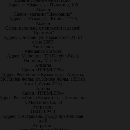
Дизайн-студия «АРХИТЕК»
Адрес: г. Абакан, ул. Пушкина, 100
Абакан
Салон - магазин "Декорация"
Адрес: г. Абакан, ул. Кирова 112/3
Абакан
Салон напольных покрытий и дверей
"Премиум"
Адрес: г. Абакан, ул. Лермонтова 21, к1
офис 266Н
Австралия
Alternative Surfaces
Адрес: Melbourne, 329 Darebin Road,
Thornbury, VIC 3071
Алматы
Салон «ПРЕМЬЕРА»
Адрес: Республика Казахстан, г. Алматы,
ТК Жибек Жолы, ул. Жибек Жолы, 135/10а,
этаж 1, бутик А23а
Астана
Салон «ПРЕМЬЕРА»
Адрес: Республика Казахстан, г. Астана, пр-
т. Мангилик Ел, 24
Астрахань
ОБОИГРАД
Адрес: г. Астрахань, ул.Адмиралтейская
д.46
Астрахань