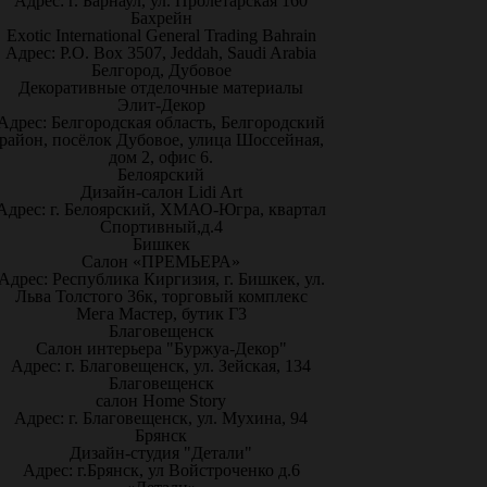
Адрес: г. Барнаул, ул. Пролетарская 160
Бахрейн
Exotic International General Trading Bahrain
Адрес: P.O. Box 3507, Jeddah, Saudi Arabia
Белгород, Дубовое
Декоративные отделочные материалы
Элит-Декор
Адрес: Белгородская область, Белгородский
район, посёлок Дубовое, улица Шоссейная,
дом 2, офис 6.
Белоярский
Дизайн-салон Lidi Art
Адрес: г. Белоярский, ХМАО-Югра, квартал
Спортивный,д.4
Бишкек
Салон «ПРЕМЬЕРА»
Адрес: Республика Киргизия, г. Бишкек, ул.
Льва Толстого 36к, торговый комплекс
Мега Мастер, бутик Г3
Благовещенск
Салон интерьера "Буржуа-Декор"
Адрес: г. Благовещенск, ул. Зейская, 134
Благовещенск
салон Home Story
Адрес: г. Благовещенск, ул. Мухина, 94
Брянск
Дизайн-студия "Детали"
Адрес: г.Брянск, ул Войстроченко д.6