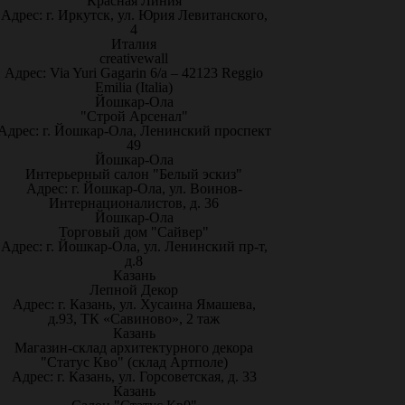
"Красная Линия"
Адрес: г. Иркутск, ул. Юрия Левитанского,
4
Италия
creativewall
Адрес: Via Yuri Gagarin 6/a – 42123 Reggio
Emilia (Italia)
Йошкар-Ола
"Строй Арсенал"
Адрес: г. Йошкар-Ола, Ленинский проспект
49
Йошкар-Ола
Интерьерный салон "Белый эскиз"
Адрес: г. Йошкар-Ола, ул. Воинов-
Интернационалистов, д. 36
Йошкар-Ола
Торговый дом "Сайвер"
Адрес: г. Йошкар-Ола, ул. Ленинский пр-т,
д.8
Казань
Лепной Декор
Адрес: г. Казань, ул. Хусаина Ямашева,
д.93, ТК «Савиново», 2 таж
Казань
Магазин-склад архитектурного декора
"Статус Кво" (склад Артполе)
Адрес: г. Казань, ул. Горсоветская, д. 33
Казань