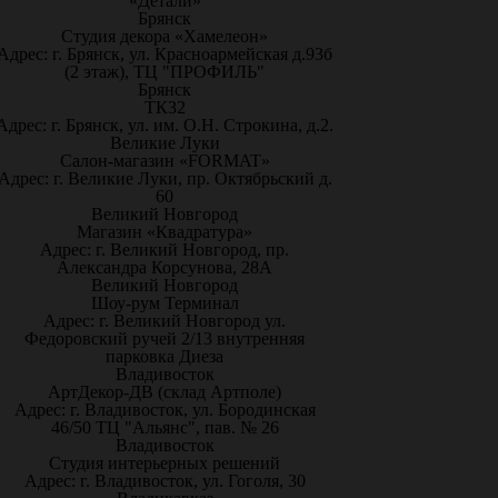
«Детали»
Брянск
Студия декора «Хамелеон»
Адрес: г. Брянск, ул. Красноармейская д.93б
(2 этаж), ТЦ "ПРОФИЛЬ"
Брянск
ТК32
Адрес: г. Брянск, ул. им. О.Н. Строкина, д.2.
Великие Луки
Салон-магазин «FORMAT»
Адрес: г. Великие Луки, пр. Октябрьский д.
60
Великий Новгород
Магазин «Квадратура»
Адрес: г. Великий Новгород, пр.
Александра Корсунова, 28А
Великий Новгород
Шоу-рум Терминал
Адрес: г. Великий Новгород ул.
Федоровский ручей 2/13 внутренняя
парковка Диеза
Владивосток
АртДекор-ДВ (склад Артполе)
Адрес: г. Владивосток, ул. Бородинская
46/50 ТЦ "Альянс", пав. № 26
Владивосток
Студия интерьерных решений
Адрес: г. Владивосток, ул. Гоголя, 30