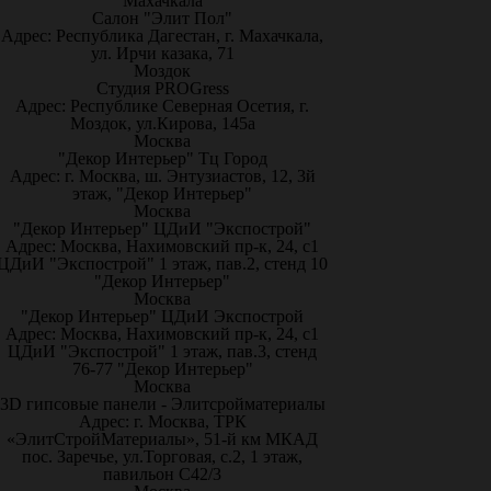
Махачкала
Салон "Элит Пол"
Адрес: Республика Дагестан, г. Махачкала,
ул. Ирчи казака, 71
Моздок
Студия PROGress
Адрес: Республике Северная Осетия, г.
Моздок, ул.Кирова, 145а
Москва
"Декор Интерьер" Тц Город
Адрес: г. Москва, ш. Энтузиастов, 12, 3й
этаж, "Декор Интерьер"
Москва
"Декор Интерьер" ЦДиИ "Экспострой"
Адрес: Москва, Нахимовский пр-к, 24, с1
ЦДиИ "Экспострой" 1 этаж, пав.2, стенд 10
"Декор Интерьер"
Москва
"Декор Интерьер" ЦДиИ Экспострой
Адрес: Москва, Нахимовский пр-к, 24, с1
ЦДиИ "Экспострой" 1 этаж, пав.3, стенд
76-77 "Декор Интерьер"
Москва
3D гипсовые панели - Элитсройматериалы
Адрес: г. Москва, ТРК
«ЭлитСтройМатериалы», 51-й км МКАД
пос. Заречье, ул.Торговая, с.2, 1 этаж,
павильон С42/3