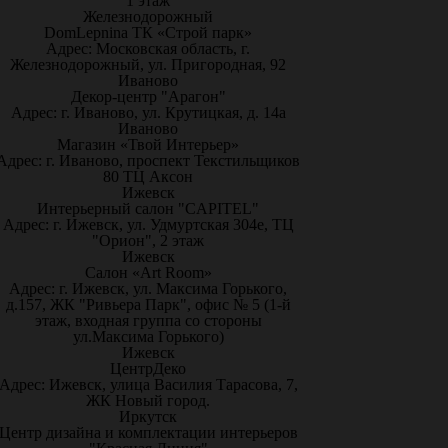
1 этаж
Железнодорожный
DomLepnina ТК «Строй парк»
Адрес: Московская область, г.
Железнодорожный, ул. Пригородная, 92
Иваново
Декор-центр "Арагон"
Адрес: г. Иваново, ул. Крутицкая, д. 14а
Иваново
Магазин «Твой Интерьер»
Адрес: г. Иваново, проспект Текстильщиков
80 ТЦ Аксон
Ижевск
Интерьерный салон "CAPITEL"
Адрес: г. Ижевск, ул. Удмуртская 304е, ТЦ
"Орион", 2 этаж
Ижевск
Салон «Art Room»
Адрес: г. Ижевск, ул. Максима Горького,
д.157, ЖК "Ривьера Парк", офис № 5 (1-й
этаж, входная группа со стороны
ул.Максима Горького)
Ижевск
ЦентрДеко
Адрес: Ижевск, улица Василия Тарасова, 7,
ЖК Новый город.
Иркутск
Центр дизайна и комплектации интерьеров