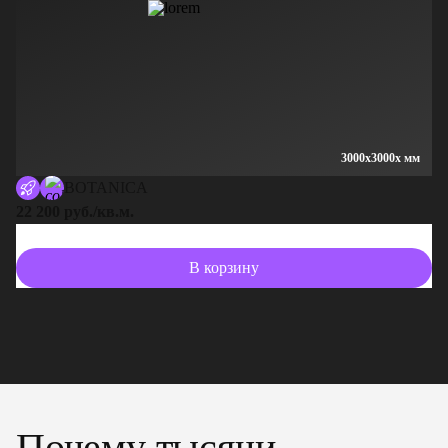
3000x3000x мм
BOTANICA
22 200 руб./кв.м.
13
В корзину
Почему тысячи