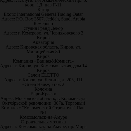
Адрес: г. Калуга, 1-й Академический пр., 5,
корп. 1Д, пав Г-11
Катар
Exotic International General Trading Qatar
Адрес: P.O. Box 3507, Jeddah, Saudi Arabia
Кемерово
студия Гранд Декор
Адрес: г. Кемерово, ул. Черняховского 3
Киров
Акватория
Адрес: Кировская область, Киров, ул.
Милицейская 80
Киров
Компания «Ванная&Комната»
Адрес: г. Киров, ул. Комсомольская, дом 14
Киров
Салон ELETTO
Адрес: г. Киров, ул. Ленина, д. 205, ТЦ
«Green Haus», этаж 2
Коломна
Евро-Краски
Адрес: Московская область, г. Коломна, ул.
Октябрьской революции, 387а, Торговый
Комплекс "Коломенский Строитель" Пав.
№1
Комсомольск-на-Амуре
Строительная мозаика
Адрес: г. Комсомольск-на-Амуре, пр. Мира