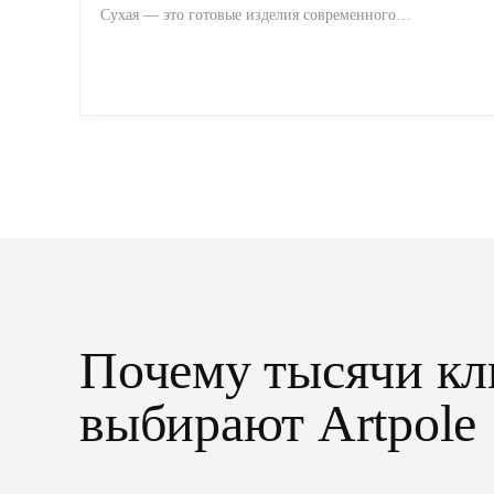
Сухая — это готовые изделия современного
производства: точная геометрия, стабильное качество,
упрощенный...
Почему тысячи кл
выбирают Artpole