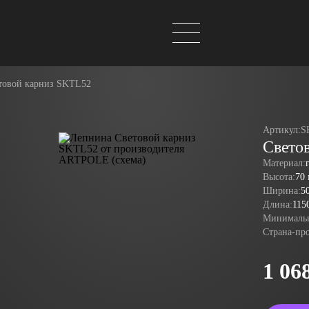
товой карниз SKTL52
Артикул:
S
Свето
Материал:
Высота:
70
Ширина:
5
Длина:
115
Минимальн
Страна-пр
1 06