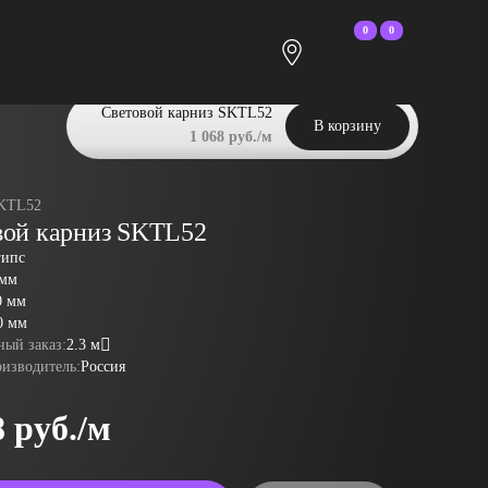
0
0
Световой карниз SKTL52
В корзину
1 068 руб./м
KTL52
вой карниз SKTL52
гипс
 мм
0 мм
0 мм
ый заказ:
2.3 м
оизводитель:
Россия
8 руб./м