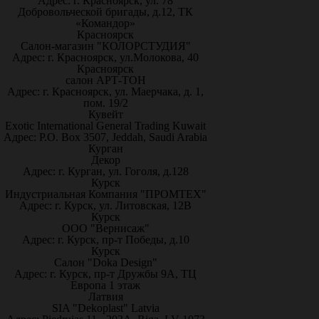
Адрес: г. Красноярск, ул. 78
Добровольческой бригады, д.12, ТК
«Командор»
Красноярск
Салон-магазин "КОЛОРСТУДИЯ"
Адрес: г. Красноярск, ул.Молокова, 40
Красноярск
салон АРТ-ТОН
Адрес: г. Красноярск, ул. Маерчака, д. 1,
пом. 19/2
Кувейт
Exotic International General Trading Kuwait
Адрес: P.O. Box 3507, Jeddah, Saudi Arabia
Курган
Декор
Адрес: г. Курган, ул. Гоголя, д.128
Курск
Индустриальная Компания "ПРОМТЕХ"
Адрес: г. Курск, ул. Литовская, 12В
Курск
ООО "Вернисаж"
Адрес: г. Курск, пр-т Победы, д.10
Курск
Салон "Doka Design"
Адрес: г. Курск, пр-т Дружбы 9А, ТЦ
Европа 1 этаж
Латвия
SIA "Dekoplast" Latvia