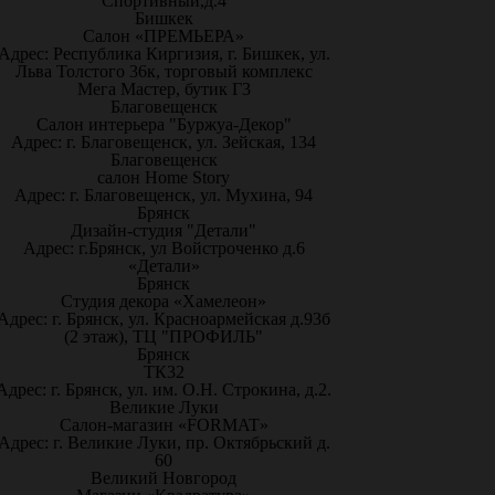
Спортивный,д.4
Бишкек
Салон «ПРЕМЬЕРА»
Адрес: Республика Киргизия, г. Бишкек, ул.
Льва Толстого 36к, торговый комплекс
Мега Мастер, бутик Г3
Благовещенск
Салон интерьера "Буржуа-Декор"
Адрес: г. Благовещенск, ул. Зейская, 134
Благовещенск
салон Home Story
Адрес: г. Благовещенск, ул. Мухина, 94
Брянск
Дизайн-студия "Детали"
Адрес: г.Брянск, ул Войстроченко д.6
«Детали»
Брянск
Студия декора «Хамелеон»
Адрес: г. Брянск, ул. Красноармейская д.93б
(2 этаж), ТЦ "ПРОФИЛЬ"
Брянск
ТК32
Адрес: г. Брянск, ул. им. О.Н. Строкина, д.2.
Великие Луки
Салон-магазин «FORMAT»
Адрес: г. Великие Луки, пр. Октябрьский д.
60
Великий Новгород