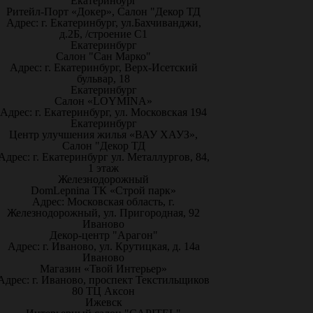
Екатеринбург
Ритейл-Порт «Докер», Салон "Декор ТД
Адрес: г. Екатеринбург, ул.Бахчиванджи,
д.2Б, /строение С1
Екатеринбург
Салон "Сан Марко"
Адрес: г. Екатеринбург, Верх-Исетский
бульвар, 18
Екатеринбург
Салон «LOYMINA»
Адрес: г. Екатеринбург, ул. Московская 194
Екатеринбург
Центр улучшения жилья «ВАУ ХАУЗ»,
Салон "Декор ТД
Адрес: г. Екатеринбург ул. Металлургов, 84,
1 этаж
Железнодорожный
DomLepnina ТК «Строй парк»
Адрес: Московская область, г.
Железнодорожный, ул. Пригородная, 92
Иваново
Декор-центр "Арагон"
Адрес: г. Иваново, ул. Крутицкая, д. 14а
Иваново
Магазин «Твой Интерьер»
Адрес: г. Иваново, проспект Текстильщиков
80 ТЦ Аксон
Ижевск