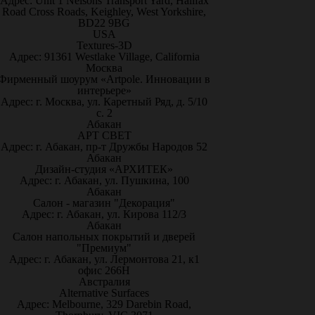
Адрес: Unit 1 Nelsons Transport Yard, Halifax
Road Cross Roads, Keighley, West Yorkshire,
BD22 9BG
USA
Textures-3D
Адрес: 91361 Westlake Village, California
Москва
Фирменный шоурум «Artpole. Инновации в
интерьере»
Адрес: г. Москва, ул. Каретный Ряд, д. 5/10
с. 2
Абакан
АРТ СВЕТ
Адрес: г. Абакан, пр-т Дружбы Народов 52
Абакан
Дизайн-студия «АРХИТЕК»
Адрес: г. Абакан, ул. Пушкина, 100
Абакан
Салон - магазин "Декорация"
Адрес: г. Абакан, ул. Кирова 112/3
Абакан
Салон напольных покрытий и дверей
"Премиум"
Адрес: г. Абакан, ул. Лермонтова 21, к1
офис 266Н
Австралия
Alternative Surfaces
Адрес: Melbourne, 329 Darebin Road,