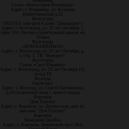
Владимир
Салон «Философия Интерьера»
Адрес: г. Владимир, ул. Большая
Нижегородская д.32
Волгоград
DECOLE шоу-рум (Салон "Декорация")
Адрес: г. Волгоград, ул. 25 лет Октября, 1,
офис 104. Оптово-строительный рынок на
Тулака
Волгоград
«ДОМ КАМЕНЬОН»
Адрес: г. Волгоград, ул. 25 лет Октября, д.
1, стр. 1, ТК "Фаворит".
Волгоград
Салон «Свет Южанки»
Адрес: г. Волгоград, ул. 25 лет Октября 1Ц,
склад ТР
Вологда
Европласт
Адрес: г. Вологда, ул. Сергея Преминина,
д.10 (отдельный вход с левого торца)
Воронеж
"Дом Плитки"
Адрес: г. Воронеж. ул. Донбасская, дом 44,
магазин "Дом Плитки"
Воронеж
Компания ЭкоПол
Адрес: г. Воронеж, Ленинский пр-т, 96А