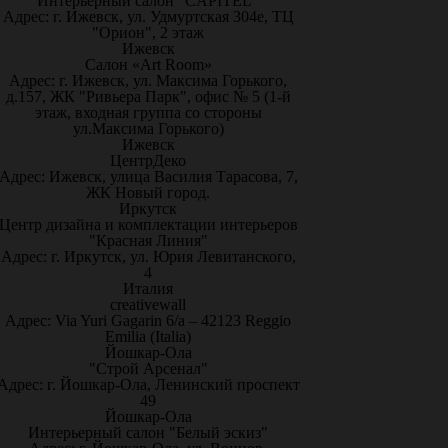
Интерьерный салон "CAPITEL"
Адрес: г. Ижевск, ул. Удмуртская 304е, ТЦ
"Орион", 2 этаж
Ижевск
Салон «Art Room»
Адрес: г. Ижевск, ул. Максима Горького,
д.157, ЖК "Ривьера Парк", офис № 5 (1-й
этаж, входная группа со стороны
ул.Максима Горького)
Ижевск
ЦентрДеко
Адрес: Ижевск, улица Василия Тарасова, 7,
ЖК Новый город.
Иркутск
Центр дизайна и комплектации интерьеров
"Красная Линия"
Адрес: г. Иркутск, ул. Юрия Левитанского,
4
Италия
creativewall
Адрес: Via Yuri Gagarin 6/a – 42123 Reggio
Emilia (Italia)
Йошкар-Ола
"Строй Арсенал"
Адрес: г. Йошкар-Ола, Ленинский проспект
49
Йошкар-Ола
Интерьерный салон "Белый эскиз"