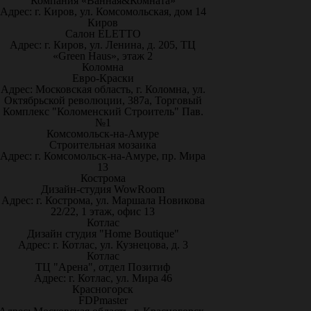
Компания «Ванная&Комната»
Адрес: г. Киров, ул. Комсомольская, дом 14
Киров
Салон ELETTO
Адрес: г. Киров, ул. Ленина, д. 205, ТЦ
«Green Haus», этаж 2
Коломна
Евро-Краски
Адрес: Московская область, г. Коломна, ул.
Октябрьской революции, 387а, Торговый
Комплекс "Коломенский Строитель" Пав.
№1
Комсомольск-на-Амуре
Строительная мозаика
Адрес: г. Комсомольск-на-Амуре, пр. Мира
13
Кострома
Дизайн-студия WowRoom
Адрес: г. Кострома, ул. Маршала Новикова
22/22, 1 этаж, офис 13
Котлас
Дизайн студия "Home Boutique"
Адрес: г. Котлас, ул. Кузнецова, д. 3
Котлас
ТЦ "Арена", отдел Позитиф
Адрес: г. Котлас, ул. Мира 46
Красногорск
FDPmaster