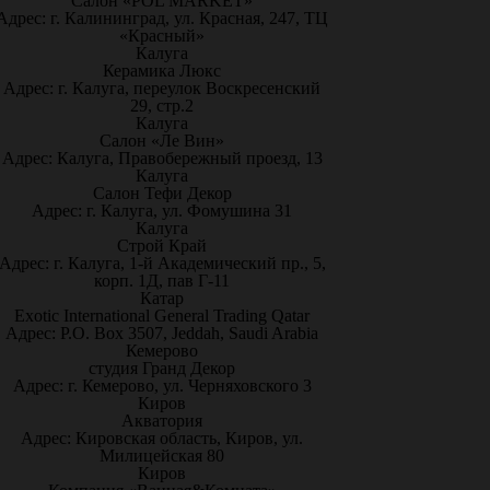
Салон «POL MARKET»
Адрес: г. Калининград, ул. Красная, 247, ТЦ
«Красный»
Калуга
Керамика Люкс
Адрес: г. Калуга, переулок Воскресенский
29, стр.2
Калуга
Салон «Ле Вин»
Адрес: Калуга, Правобережный проезд, 13
Калуга
Салон Тефи Декор
Адрес: г. Калуга, ул. Фомушина 31
Калуга
Строй Край
Адрес: г. Калуга, 1-й Академический пр., 5,
корп. 1Д, пав Г-11
Катар
Exotic International General Trading Qatar
Адрес: P.O. Box 3507, Jeddah, Saudi Arabia
Кемерово
студия Гранд Декор
Адрес: г. Кемерово, ул. Черняховского 3
Киров
Акватория
Адрес: Кировская область, Киров, ул.
Милицейская 80
Киров