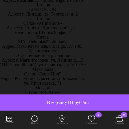
Адрес: Piedrujas 11 - 203A, Riga, LV-1073
Липецк
LIFE DÉCOR
Адрес: г. Липецк, пл. Торговая, д. 2
Липецк
Салон «M`Interiors»
Адрес: г. Липецк, Липецкая обл., ул.
Неделина д.10 пом. 8 офис 1
Литва
SIA "Dekoplast" Lithuania
Адрес: Mazā Krasta iela, 83, Rīga, LV-1003
Магнитогорск
Отделочный центр Счастье
Адрес: г. Магнитогорск, ул. Ленина д.115
(ТЦ Европейский); ул. Советская д.160 «А»
Махачкала
Салон "Элит Пол"
Адрес: Республика Дагестан, г. Махачкала,
ул. Ирчи казака, 71
Моздок
Студия PROGress
Адрес: Республике Северная Осетия, г.
Моздок, ул.Кирова, 145а
В корзину
111 руб./шт
Москва
"Декор Интерьер" Тц Город
Адрес: г. Москва, ш. Энтузиастов, 12, 3й
0
0
этаж, "Декор Интерьер"
Каталог
Поиск
Где купить
Избранное
Корзина
Москва