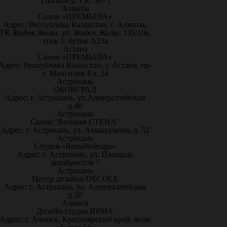
Thornbury, VIC 3071
Алматы
Салон «ПРЕМЬЕРА»
Адрес: Республика Казахстан, г. Алматы,
ТК Жибек Жолы, ул. Жибек Жолы, 135/10а,
этаж 1, бутик А23а
Астана
Салон «ПРЕМЬЕРА»
Адрес: Республика Казахстан, г. Астана, пр-
т. Мангилик Ел, 24
Астрахань
ОБОИГРАД
Адрес: г. Астрахань, ул.Адмиралтейская
д.46
Астрахань
Салон "Великая СТЕНА"
Адрес: г. Астрахань, ул. Ахшарумова, д. 52
Астрахань
Студия «Brend&design»
Адрес: г. Астрахань, ул. Площадь
декабристов 7
Астрахань
Центр дизайна DECOLE
Адрес: г. Астрахань, ул. Адмиралтейская
д.30
Ачинск
Дизайн-студия ИРМА
Адрес: г. Ачинск, Красноярский край, м-он