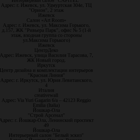
Интерьерный салон "CAPITEL"
Адрес: г. Ижевск, ул. Удмуртская 304е, ТЦ
"Орион", 2 этаж
Ижевск
Салон «Art Room»
Адрес: г. Ижевск, ул. Максима Горького,
д.157, ЖК "Ривьера Парк", офис № 5 (1-й
этаж, входная группа со стороны
ул.Максима Горького)
Ижевск
ЦентрДеко
Адрес: Ижевск, улица Василия Тарасова, 7,
ЖК Новый город.
Иркутск
Центр дизайна и комплектации интерьеров
"Красная Линия"
Адрес: г. Иркутск, ул. Юрия Левитанского,
4
Италия
creativewall
Адрес: Via Yuri Gagarin 6/a – 42123 Reggio
Emilia (Italia)
Йошкар-Ола
"Строй Арсенал"
Адрес: г. Йошкар-Ола, Ленинский проспект
49
Йошкар-Ола
Интерьерный салон "Белый эскиз"