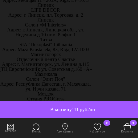
Адрес: Piedrujas 11 - 203A, Riga, LV-1073
Липецк
LIFE DÉCOR
Адрес: г. Липецк, пл. Торговая, д. 2
Липецк
Салон «M`Interiors»
Адрес: г. Липецк, Липецкая обл., ул.
Неделина д.10 пом. 8 офис 1
Литва
SIA "Dekoplast" Lithuania
Адрес: Mazā Krasta iela, 83, Rīga, LV-1003
Магнитогорск
Отделочный центр Счастье
Адрес: г. Магнитогорск, ул. Ленина д.115
(ТЦ Европейский); ул. Советская д.160 «А»
Махачкала
Салон "Элит Пол"
Адрес: Республика Дагестан, г. Махачкала,
ул. Ирчи казака, 71
Моздок
Студия PROGress
Адрес: Республике Северная Осетия, г.
Моздок, ул.Кирова, 145а
В корзину
111 руб./шт
Москва
"Декор Интерьер" Тц Город
Адрес: г. Москва, ш. Энтузиастов, 12, 3й
0
0
этаж, "Декор Интерьер"
Каталог
Поиск
Где купить
Избранное
Корзина
Москва