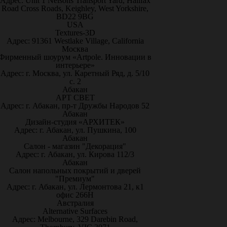
Адрес: Unit 1 Nelsons Transport Yard, Halifax
Road Cross Roads, Keighley, West Yorkshire,
BD22 9BG
USA
Textures-3D
Адрес: 91361 Westlake Village, California
Москва
Фирменный шоурум «Artpole. Инновации в
интерьере»
Адрес: г. Москва, ул. Каретный Ряд, д. 5/10
с. 2
Абакан
АРТ СВЕТ
Адрес: г. Абакан, пр-т Дружбы Народов 52
Абакан
Дизайн-студия «АРХИТЕК»
Адрес: г. Абакан, ул. Пушкина, 100
Абакан
Салон - магазин "Декорация"
Адрес: г. Абакан, ул. Кирова 112/3
Абакан
Салон напольных покрытий и дверей
"Премиум"
Адрес: г. Абакан, ул. Лермонтова 21, к1
офис 266Н
Австралия
Alternative Surfaces
Адрес: Melbourne, 329 Darebin Road,