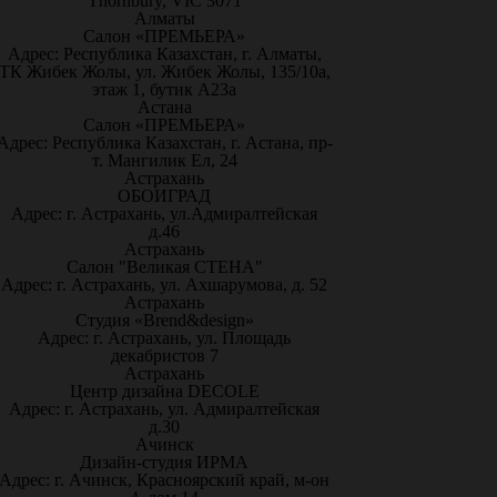
Thornbury, VIC 3071
Алматы
Салон «ПРЕМЬЕРА»
Адрес: Республика Казахстан, г. Алматы,
ТК Жибек Жолы, ул. Жибек Жолы, 135/10а,
этаж 1, бутик А23а
Астана
Салон «ПРЕМЬЕРА»
Адрес: Республика Казахстан, г. Астана, пр-
т. Мангилик Ел, 24
Астрахань
ОБОИГРАД
Адрес: г. Астрахань, ул.Адмиралтейская
д.46
Астрахань
Салон "Великая СТЕНА"
Адрес: г. Астрахань, ул. Ахшарумова, д. 52
Астрахань
Студия «Brend&design»
Адрес: г. Астрахань, ул. Площадь
декабристов 7
Астрахань
Центр дизайна DECOLE
Адрес: г. Астрахань, ул. Адмиралтейская
д.30
Ачинск
Дизайн-студия ИРМА
Адрес: г. Ачинск, Красноярский край, м-он