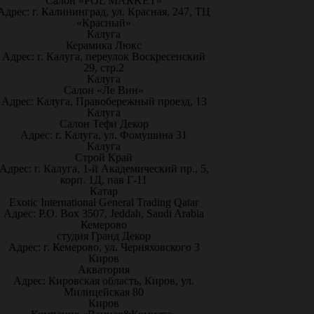
Салон «POL MARKET»
Адрес: г. Калининград, ул. Красная, 247, ТЦ
«Красный»
Калуга
Керамика Люкс
Адрес: г. Калуга, переулок Воскресенский
29, стр.2
Калуга
Салон «Ле Вин»
Адрес: Калуга, Правобережный проезд, 13
Калуга
Салон Тефи Декор
Адрес: г. Калуга, ул. Фомушина 31
Калуга
Строй Край
Адрес: г. Калуга, 1-й Академический пр., 5,
корп. 1Д, пав Г-11
Катар
Exotic International General Trading Qatar
Адрес: P.O. Box 3507, Jeddah, Saudi Arabia
Кемерово
студия Гранд Декор
Адрес: г. Кемерово, ул. Черняховского 3
Киров
Акватория
Адрес: Кировская область, Киров, ул.
Милицейская 80
Киров