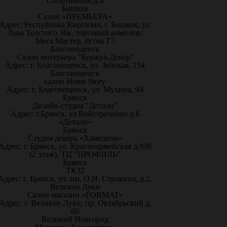
Спортивный,д.4
Бишкек
Салон «ПРЕМЬЕРА»
Адрес: Республика Киргизия, г. Бишкек, ул.
Льва Толстого 36к, торговый комплекс
Мега Мастер, бутик Г3
Благовещенск
Салон интерьера "Буржуа-Декор"
Адрес: г. Благовещенск, ул. Зейская, 134
Благовещенск
салон Home Story
Адрес: г. Благовещенск, ул. Мухина, 94
Брянск
Дизайн-студия "Детали"
Адрес: г.Брянск, ул Войстроченко д.6
«Детали»
Брянск
Студия декора «Хамелеон»
Адрес: г. Брянск, ул. Красноармейская д.93б
(2 этаж), ТЦ "ПРОФИЛЬ"
Брянск
ТК32
Адрес: г. Брянск, ул. им. О.Н. Строкина, д.2.
Великие Луки
Салон-магазин «FORMAT»
Адрес: г. Великие Луки, пр. Октябрьский д.
60
Великий Новгород