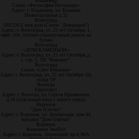
Владимир
Салон «Философия Интерьера»
Адрес: г. Владимир, ул. Большая
Нижегородская д.32
Волгоград
DECOLE шоу-рум (Салон "Декорация")
Адрес: г. Волгоград, ул. 25 лет Октября, 1,
офис 104. Оптово-строительный рынок на
Тулака
Волгоград
«ДОМ КАМЕНЬОН»
Адрес: г. Волгоград, ул. 25 лет Октября, д.
1, стр. 1, ТК "Фаворит".
Волгоград
Салон «Свет Южанки»
Адрес: г. Волгоград, ул. 25 лет Октября 1Ц,
склад ТР
Вологда
Европласт
Адрес: г. Вологда, ул. Сергея Преминина,
д.10 (отдельный вход с левого торца)
Воронеж
"Дом Плитки"
Адрес: г. Воронеж. ул. Донбасская, дом 44,
магазин "Дом Плитки"
Воронеж
Компания ЭкоПол
Адрес: г. Воронеж, Ленинский пр-т, 96А