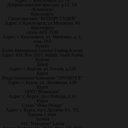
Адрес: г. Красноярск, ул. 78
Добровольческой бригады, д.12, ТК
«Командор»
Красноярск
Салон-магазин "КОЛОРСТУДИЯ"
Адрес: г. Красноярск, ул.Молокова, 40
Красноярск
салон АРТ-ТОН
Адрес: г. Красноярск, ул. Маерчака, д. 1,
пом. 19/2
Кувейт
Exotic International General Trading Kuwait
Адрес: P.O. Box 3507, Jeddah, Saudi Arabia
Курган
Декор
Адрес: г. Курган, ул. Гоголя, д.128
Курск
Индустриальная Компания "ПРОМТЕХ"
Адрес: г. Курск, ул. Литовская, 12В
Курск
ООО "Вернисаж"
Адрес: г. Курск, пр-т Победы, д.10
Курск
Салон "Doka Design"
Адрес: г. Курск, пр-т Дружбы 9А, ТЦ
Европа 1 этаж
Латвия
SIA "Dekoplast" Latvia