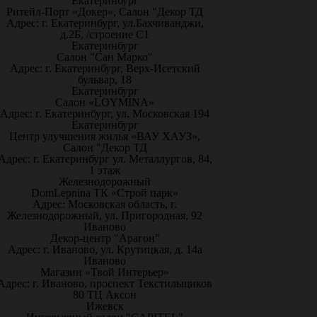
Екатеринбург
Ритейл-Порт «Докер», Салон "Декор ТД
Адрес: г. Екатеринбург, ул.Бахчиванджи,
д.2Б, /строение С1
Екатеринбург
Салон "Сан Марко"
Адрес: г. Екатеринбург, Верх-Исетский
бульвар, 18
Екатеринбург
Салон «LOYMINA»
Адрес: г. Екатеринбург, ул. Московская 194
Екатеринбург
Центр улучшения жилья «ВАУ ХАУЗ»,
Салон "Декор ТД
Адрес: г. Екатеринбург ул. Металлургов, 84,
1 этаж
Железнодорожный
DomLepnina ТК «Строй парк»
Адрес: Московская область, г.
Железнодорожный, ул. Пригородная, 92
Иваново
Декор-центр "Арагон"
Адрес: г. Иваново, ул. Крутицкая, д. 14а
Иваново
Магазин «Твой Интерьер»
Адрес: г. Иваново, проспект Текстильщиков
80 ТЦ Аксон
Ижевск