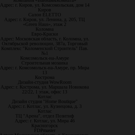
Компания «Ванная&Комната»
Адрес: г. Киров, ул. Комсомольская, дом 14
Киров
Салон ELETTO
Адрес: г. Киров, ул. Ленина, д. 205, ТЦ
«Green Haus», этаж 2
Коломна
Евро-Краски
Адрес: Московская область, г. Коломна, ул.
Октябрьской революции, 387а, Торговый
Комплекс "Коломенский Строитель" Пав.
№1
Комсомольск-на-Амуре
Строительная мозаика
Адрес: г. Комсомольск-на-Амуре, пр. Мира
13
Кострома
Дизайн-студия WowRoom
Адрес: г. Кострома, ул. Маршала Новикова
22/22, 1 этаж, офис 13
Котлас
Дизайн студия "Home Boutique"
Адрес: г. Котлас, ул. Кузнецова, д. 3
Котлас
ТЦ "Арена", отдел Позитиф
Адрес: г. Котлас, ул. Мира 46
Красногорск
FDPmaster