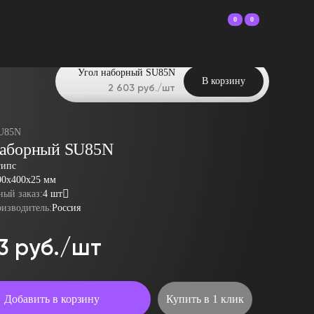
0
0
Угол наборный SU85N
В корзину
2 603 руб./шт
U85N
наборный SU85N
гипс
00x400x25 мм
ый заказ:
4 шт
оизводитель:
Россия
3 руб./шт
Добавить в корзину
Купить в 1 клик