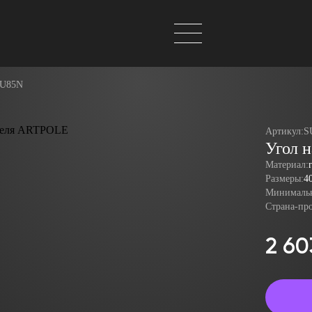
SU85N
Артикул:
S
Угол 
Материал:
Размеры:
4
Минимальн
Страна-пр
2 60