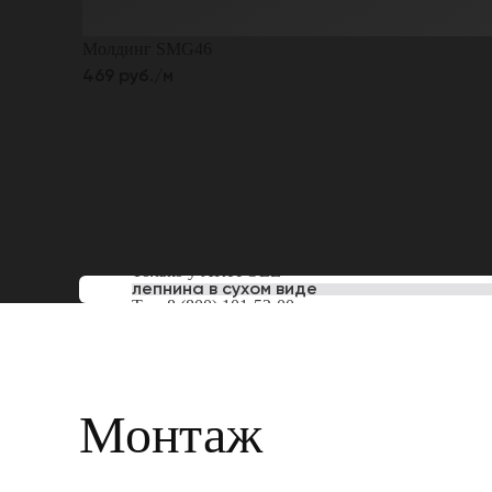
Молдинг SMG46
469 руб./м
Только у
ARTPOLE
лепнина в сухом виде
Тел:
8 (800) 101-53-00
Монтаж