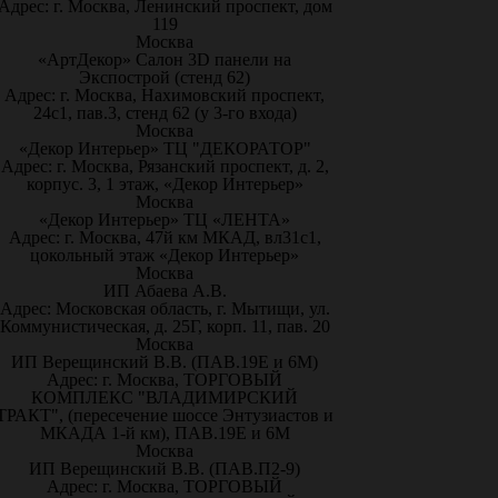
Адрес: г. Москва, Ленинский проспект, дом
119
Москва
«АртДекор» Салон 3D панели на
Экспострой (стенд 62)
Адрес: г. Москва, Нахимовский проспект,
24с1, пав.3, стенд 62 (у 3-го входа)
Москва
«Декор Интерьер» ТЦ "ДЕКОРАТОР"
Адрес: г. Москва, Рязанский проспект, д. 2,
корпус. 3, 1 этаж, «Декор Интерьер»
Москва
«Декор Интерьер» ТЦ «ЛЕНТА»
Адрес: г. Москва, 47й км МКАД, вл31с1,
цокольный этаж «Декор Интерьер»
Москва
ИП Абаева А.В.
Адрес: Московская область, г. Мытищи, ул.
Коммунистическая, д. 25Г, корп. 11, пав. 20
Москва
ИП Верещинский В.В. (ПАВ.19Е и 6М)
Адрес: г. Москва, ТОРГОВЫЙ
КОМПЛЕКС "ВЛАДИМИРСКИЙ
ТРАКТ", (пересечение шоссе Энтузиастов и
МКАДА 1-й км), ПАВ.19Е и 6М
Москва
ИП Верещинский В.В. (ПАВ.П2-9)
Адрес: г. Москва, ТОРГОВЫЙ