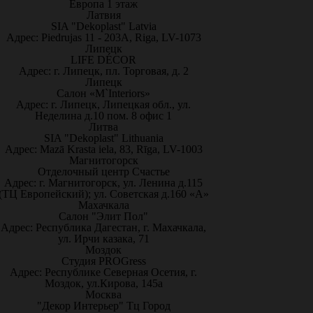
Европа 1 этаж
Латвия
SIA "Dekoplast" Latvia
Адрес: Piedrujas 11 - 203A, Riga, LV-1073
Липецк
LIFE DÉCOR
Адрес: г. Липецк, пл. Торговая, д. 2
Липецк
Салон «M`Interiors»
Адрес: г. Липецк, Липецкая обл., ул.
Неделина д.10 пом. 8 офис 1
Литва
SIA "Dekoplast" Lithuania
Адрес: Mazā Krasta iela, 83, Rīga, LV-1003
Магнитогорск
Отделочный центр Счастье
Адрес: г. Магнитогорск, ул. Ленина д.115
(ТЦ Европейский); ул. Советская д.160 «А»
Махачкала
Салон "Элит Пол"
Адрес: Республика Дагестан, г. Махачкала,
ул. Ирчи казака, 71
Моздок
Студия PROGress
Адрес: Республике Северная Осетия, г.
Моздок, ул.Кирова, 145а
Москва
"Декор Интерьер" Тц Город