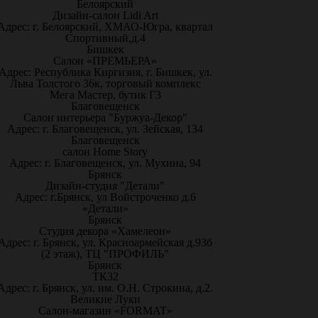
Белоярский
Дизайн-салон Lidi Art
Адрес: г. Белоярский, ХМАО-Югра, квартал
Спортивный,д.4
Бишкек
Салон «ПРЕМЬЕРА»
Адрес: Республика Киргизия, г. Бишкек, ул.
Льва Толстого 36к, торговый комплекс
Мега Мастер, бутик Г3
Благовещенск
Салон интерьера "Буржуа-Декор"
Адрес: г. Благовещенск, ул. Зейская, 134
Благовещенск
салон Home Story
Адрес: г. Благовещенск, ул. Мухина, 94
Брянск
Дизайн-студия "Детали"
Адрес: г.Брянск, ул Войстроченко д.6
«Детали»
Брянск
Студия декора «Хамелеон»
Адрес: г. Брянск, ул. Красноармейская д.93б
(2 этаж), ТЦ "ПРОФИЛЬ"
Брянск
ТК32
Адрес: г. Брянск, ул. им. О.Н. Строкина, д.2.
Великие Луки
Салон-магазин «FORMAT»