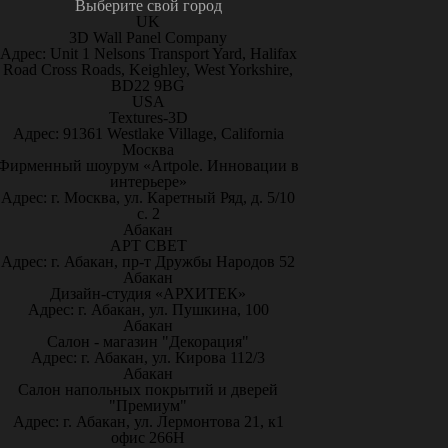
Выберите свой город
UK
3D Wall Panel Company
Адрес: Unit 1 Nelsons Transport Yard, Halifax
Road Cross Roads, Keighley, West Yorkshire,
BD22 9BG
USA
Textures-3D
Адрес: 91361 Westlake Village, California
Москва
Фирменный шоурум «Artpole. Инновации в
интерьере»
Адрес: г. Москва, ул. Каретный Ряд, д. 5/10
с. 2
Абакан
АРТ СВЕТ
Адрес: г. Абакан, пр-т Дружбы Народов 52
Абакан
Дизайн-студия «АРХИТЕК»
Адрес: г. Абакан, ул. Пушкина, 100
Абакан
Салон - магазин "Декорация"
Адрес: г. Абакан, ул. Кирова 112/3
Абакан
Салон напольных покрытий и дверей
"Премиум"
Адрес: г. Абакан, ул. Лермонтова 21, к1
офис 266Н