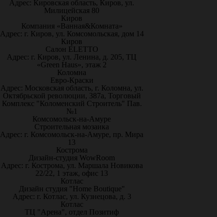
Адрес: Кировская область, Киров, ул.
Милицейская 80
Киров
Компания «Ванная&Комната»
Адрес: г. Киров, ул. Комсомольская, дом 14
Киров
Салон ELETTO
Адрес: г. Киров, ул. Ленина, д. 205, ТЦ
«Green Haus», этаж 2
Коломна
Евро-Краски
Адрес: Московская область, г. Коломна, ул.
Октябрьской революции, 387а, Торговый
Комплекс "Коломенский Строитель" Пав.
№1
Комсомольск-на-Амуре
Строительная мозаика
Адрес: г. Комсомольск-на-Амуре, пр. Мира
13
Кострома
Дизайн-студия WowRoom
Адрес: г. Кострома, ул. Маршала Новикова
22/22, 1 этаж, офис 13
Котлас
Дизайн студия "Home Boutique"
Адрес: г. Котлас, ул. Кузнецова, д. 3
Котлас
ТЦ "Арена", отдел Позитиф