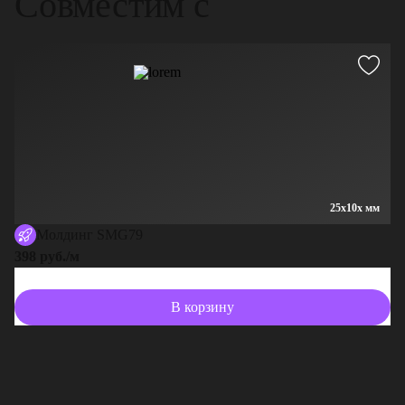
Совместим с
25x10x мм
Молдинг SMG79
398 руб./м
В корзину