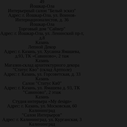
49
Йошкар-Ола
Интерьерный салон "Белый эскиз"
Адрес: г. Йошкар-Ола, ул. Воинов-
Интернационалистов, д. 36
Йошкар-Ола
Торговый дом "Сайвер"
Адрес: г. Йошкар-Ола, ул. Ленинский пр-т,
д.8
Казань
Лепной Декор
Адрес: г. Казань, ул. Хусаина Ямашева,
д.93, ТК «Савиново», 2 таж
Казань
Магазин-склад архитектурного декора
"Статус Кво" (склад Артполе)
Адрес: г. Казань, ул. Горсоветская, д. 33
Казань
Салон "Статус Кв0"
Адрес: г. Казань, ул. Ямашева д. 93, ТК
"Савиново", 2 этаж
Казань
Студия интерьера «My design»
Адрес: г. Казань, ул. Московская, 60
Калининград
"Салон Интерьеров"
Адрес: г. Калининград, ул. Курганская, 3
Калининград