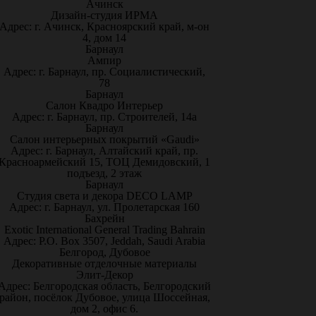
Ачинск
Дизайн-студия ИРМА
Адрес: г. Ачинск, Красноярский край, м-он
4, дом 14
Барнаул
Ампир
Адрес: г. Барнаул, пр. Социалистический,
78
Барнаул
Салон Квадро Интерьер
Адрес: г. Барнаул, пр. Строителей, 14а
Барнаул
Салон интерьерных покрытий «Gaudi»
Адрес: г. Барнаул, Алтайский край, пр.
Красноармейский 15, ТОЦ Демидовский, 1
подъезд, 2 этаж
Барнаул
Студия света и декора DECO LAMP
Адрес: г. Барнаул, ул. Пролетарская 160
Бахрейн
Exotic International General Trading Bahrain
Адрес: P.O. Box 3507, Jeddah, Saudi Arabia
Белгород, Дубовое
Декоративные отделочные материалы
Элит-Декор
Адрес: Белгородская область, Белгородский
район, посёлок Дубовое, улица Шоссейная,
дом 2, офис 6.