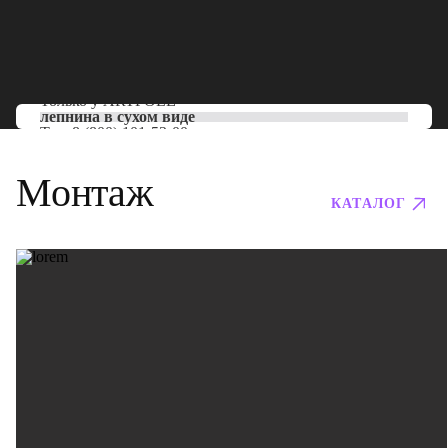
Только у
ARTPOLE
лепнина в сухом виде
Тел:
8 (800) 101-53-00
Монтаж
КАТАЛОГ