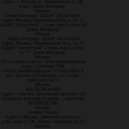
Адрес: г. Москва, ш. Энтузиастов, 12, 3й
этаж, "Декор Интерьер"
Москва
"Декор Интерьер" ЦДиИ "Экспострой"
Адрес: Москва, Нахимовский пр-к, 24, с1
ЦДиИ "Экспострой" 1 этаж, пав.2, стенд 10
"Декор Интерьер"
Москва
"Декор Интерьер" ЦДиИ Экспострой
Адрес: Москва, Нахимовский пр-к, 24, с1
ЦДиИ "Экспострой" 1 этаж, пав.3, стенд
76-77 "Декор Интерьер"
Москва
3D гипсовые панели - Элитсройматериалы
Адрес: г. Москва, ТРК
«ЭлитСтройМатериалы», 51-й км МКАД
пос. Заречье, ул.Торговая, с.2, 1 этаж,
павильон С42/3
Москва
BACKGROUND
Адрес: г. Москва, Ленинский проспект, 45
(подъехать к складу со двора — ориентир
ПОДЪЕЗД №8)
Москва
Ceramics Studio
Адрес: г. Москва, Дмитровское шоссе,
д.165, корп.1, ТК «Бухта», павильон 2G22
Москва