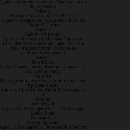
Адрес: г. Иваново, проспект Текстильщиков
80 ТЦ Аксон
Ижевск
Интерьерный салон "CAPITEL"
Адрес: г. Ижевск, ул. Удмуртская 304е, ТЦ
"Орион", 2 этаж
Ижевск
Салон «Art Room»
Адрес: г. Ижевск, ул. Максима Горького,
д.157, ЖК "Ривьера Парк", офис № 5 (1-й
этаж, входная группа со стороны
ул.Максима Горького)
Ижевск
ЦентрДеко
Адрес: Ижевск, улица Василия Тарасова, 7,
ЖК Новый город.
Иркутск
Центр дизайна и комплектации интерьеров
"Красная Линия"
Адрес: г. Иркутск, ул. Юрия Левитанского,
4
Италия
creativewall
Адрес: Via Yuri Gagarin 6/a – 42123 Reggio
Emilia (Italia)
Йошкар-Ола
"Строй Арсенал"
Адрес: г. Йошкар-Ола, Ленинский проспект