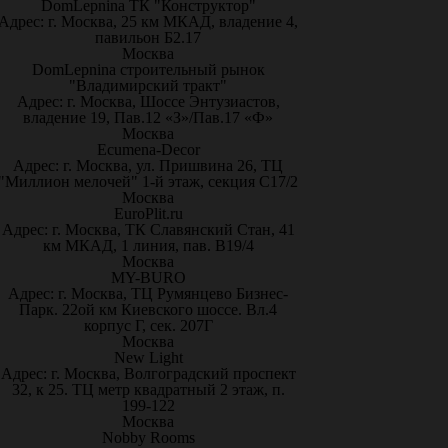
DomLepnina ТК "Конструктор"
Адрес: г. Москва, 25 км МКАД, владение 4,
павильон Б2.17
Москва
DomLepnina строительный рынок
"Владимирский тракт"
Адрес: г. Москва, Шоссе Энтузиастов,
владение 19, Пав.12 «З»/Пав.17 «Ф»
Москва
Ecumena-Decor
Адрес: г. Москва, ул. Пришвина 26, ТЦ
"Миллион мелочей" 1-й этаж, секция С17/2
Москва
EuroPlit.ru
Адрес: г. Москва, ТК Славянский Стан, 41
км МКАД, 1 линия, пав. В19/4
Москва
MY-BURO
Адрес: г. Москва, ТЦ Румянцево Бизнес-
Парк. 22ой км Киевского шоссе. Вл.4
корпус Г, сек. 207Г
Москва
New Light
Адрес: г. Москва, Волгоградский проспект
32, к 25. ТЦ метр квадратный 2 этаж, п.
199-122
Москва
Nobby Rooms