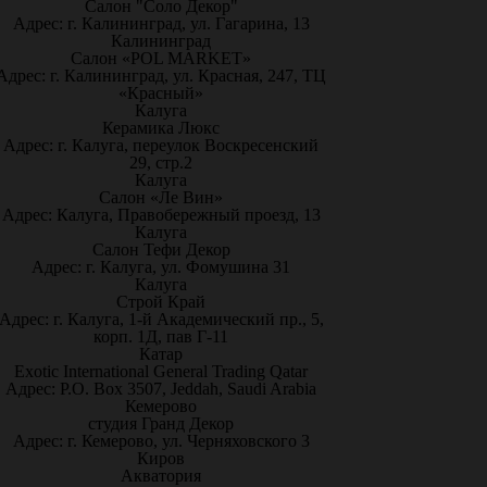
Салон "Соло Декор"
Адрес: г. Калининград, ул. Гагарина, 13
Калининград
Салон «POL MARKET»
Адрес: г. Калининград, ул. Красная, 247, ТЦ
«Красный»
Калуга
Керамика Люкс
Адрес: г. Калуга, переулок Воскресенский
29, стр.2
Калуга
Салон «Ле Вин»
Адрес: Калуга, Правобережный проезд, 13
Калуга
Салон Тефи Декор
Адрес: г. Калуга, ул. Фомушина 31
Калуга
Строй Край
Адрес: г. Калуга, 1-й Академический пр., 5,
корп. 1Д, пав Г-11
Катар
Exotic International General Trading Qatar
Адрес: P.O. Box 3507, Jeddah, Saudi Arabia
Кемерово
студия Гранд Декор
Адрес: г. Кемерово, ул. Черняховского 3
Киров
Акватория