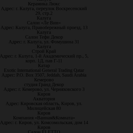
Керамика Люкс
Адрес: г. Калуга, переулок Воскресенский
29, стр.2
Калуга
Салон «Ле Вин»
Адрес: Калуга, Правобережный проезд, 13
Калуга
Салон Тефи Декор
Адрес: г. Калуга, ул. Фомушина 31
Калуга
Строй Край
Адрес: г. Калуга, 1-й Академический пр., 5,
корп. 1Д, пав Г-11
Катар
Exotic International General Trading Qatar
Адрес: P.O. Box 3507, Jeddah, Saudi Arabia
Кемерово
студия Гранд Декор
Адрес: г. Кемерово, ул. Черняховского 3
Киров
Акватория
Адрес: Кировская область, Киров, ул.
Милицейская 80
Киров
Компания «Ванная&Комната»
Адрес: г. Киров, ул. Комсомольская, дом 14
Киров
Салон ELETTO