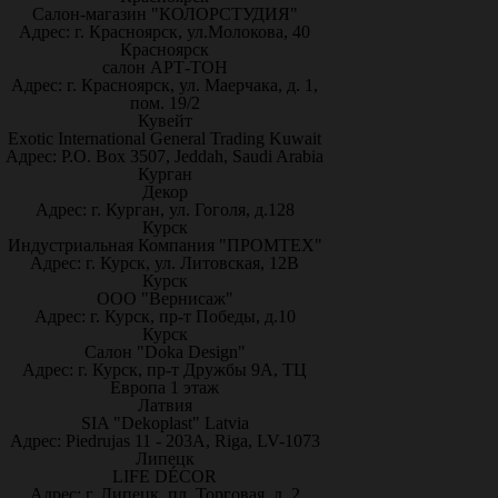
Салон-магазин "КОЛОРСТУДИЯ"
Адрес: г. Красноярск, ул.Молокова, 40
Красноярск
салон АРТ-ТОН
Адрес: г. Красноярск, ул. Маерчака, д. 1,
пом. 19/2
Кувейт
Exotic International General Trading Kuwait
Адрес: P.O. Box 3507, Jeddah, Saudi Arabia
Курган
Декор
Адрес: г. Курган, ул. Гоголя, д.128
Курск
Индустриальная Компания "ПРОМТЕХ"
Адрес: г. Курск, ул. Литовская, 12В
Курск
ООО "Вернисаж"
Адрес: г. Курск, пр-т Победы, д.10
Курск
Салон "Doka Design"
Адрес: г. Курск, пр-т Дружбы 9А, ТЦ
Европа 1 этаж
Латвия
SIA "Dekoplast" Latvia
Адрес: Piedrujas 11 - 203A, Riga, LV-1073
Липецк
LIFE DÉCOR
Адрес: г. Липецк, пл. Торговая, д. 2