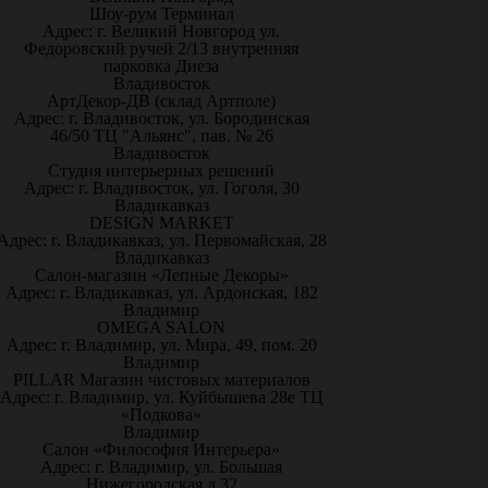
Шоу-рум Терминал
Адрес: г. Великий Новгород ул.
Федоровский ручей 2/13 внутренняя
парковка Диеза
Владивосток
АртДекор-ДВ (склад Артполе)
Адрес: г. Владивосток, ул. Бородинская
46/50 ТЦ "Альянс", пав. № 26
Владивосток
Студия интерьерных решений
Адрес: г. Владивосток, ул. Гоголя, 30
Владикавказ
DESIGN MARKET
Адрес: г. Владикавказ, ул. Первомайская, 28
Владикавказ
Салон-магазин «Лепные Декоры»
Адрес: г. Владикавказ, ул. Ардонская, 182
Владимир
OMEGA SALON
Адрес: г. Владимир, ул. Мира, 49, пом. 20
Владимир
PILLAR Магазин чистовых материалов
Адрес: г. Владимир, ул. Куйбышева 28е ТЦ
«Подкова»
Владимир
Салон «Философия Интерьера»
Адрес: г. Владимир, ул. Большая
Нижегородская д.32