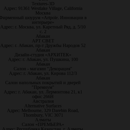
Textures-3D
Адрес: 91361 Westlake Village, California
Москва
Фирменный шоурум «Artpole. Инновации в
интерьере»
Адрес: г. Москва, ул. Каретный Ряд, д. 5/10
с. 2
Абакан
АРТ СВЕТ
Адрес: г. Абакан, пр-т Дружбы Народов 52
Абакан
Дизайн-студия «АРХИТЕК»
Адрес: г. Абакан, ул. Пушкина, 100
Абакан
Салон - магазин "Декорация"
Адрес: г. Абакан, ул. Кирова 112/3
Абакан
Салон напольных покрытий и дверей
"Премиум"
Адрес: г. Абакан, ул. Лермонтова 21, к1
офис 266Н
Австралия
Alternative Surfaces
Адрес: Melbourne, 329 Darebin Road,
Thornbury, VIC 3071
Алматы
Салон «ПРЕМЬЕРА»
Адрес: Республика Казахстан, г. Алматы,