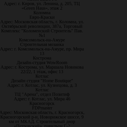
Адрес: г. Киров, ул. Ленина, д. 205, ТЦ
«Green Haus», этаж 2
Коломна
Евро-Краски
Адрес: Московская область, г. Коломна, ул.
Октябрьской революции, 387а, Торговый
Комплекс "Коломенский Строитель" Пав.
№1
Комсомольск-на-Амуре
Строительная мозаика
Адрес: г. Комсомольск-на-Амуре, пр. Мира
13
Кострома
Дизайн-студия WowRoom
Адрес: г. Кострома, ул. Маршала Новикова
22/22, 1 этаж, офис 13
Котлас
Дизайн студия "Home Boutique"
Адрес: г. Котлас, ул. Кузнецова, д. 3
Котлас
ТЦ "Арена", отдел Позитиф
Адрес: г. Котлас, ул. Мира 46
Красногорск
FDPmaster
Адрес: Московская область, г. Красногорск,
Красногорский р-н, Новорижское шоссе, 9
км от МКАД. Строительный двор
«Петровский», павильон Г-2