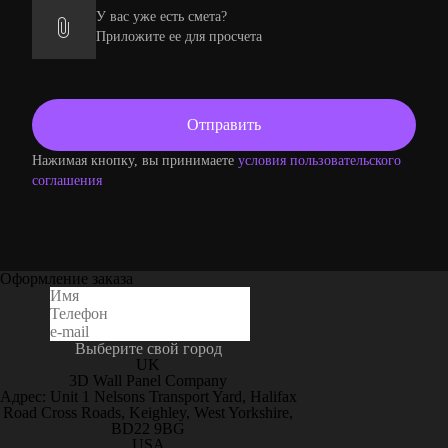
У вас уже есть смета?
Приложите ее для просчета
Нажимая кнопку, вы принимаете
условия пользовательского
соглашения
Оформление заказа
Выберите свой город
UK
3D Wall Panel Company
Адрес: Unit 1 Nelsons Transport Yard, Halifax
Road Cross Roads, Keighley, West Yorkshire,
BD22 9BG
USA