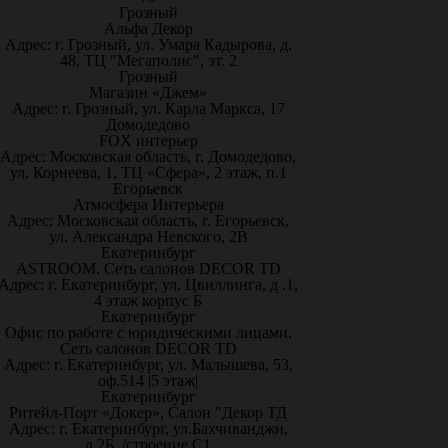
Грозный
Альфа Декор
Адрес: г. Грозный, ул. Умара Кадырова, д.
48, ТЦ "Мегаполис", эт. 2
Грозный
Магазин «Джем»
Адрес: г. Грозный, ул. Карла Маркса, 17
Домодедово
FOX интерьер
Адрес: Московская область, г. Домодедово,
ул. Корнеева, 1, ТЦ «Сфера», 2 этаж, п.1
Егорьевск
Атмосфера Интерьера
Адрес: Московская область, г. Егорьевск,
ул. Александра Невского, 2В
Екатеринбург
ASTROOM. Сеть салонов DECOR TD
Адрес: г. Екатеринбург, ул. Цвиллинга, д .1,
4 этаж корпус Б
Екатеринбург
Офис по работе с юридическими лицами.
Сеть салонов DECOR TD
Адрес: г. Екатеринбург, ул. Малышева, 53,
оф.514 |5 этаж|
Екатеринбург
Ритейл-Порт «Докер», Салон "Декор ТД
Адрес: г. Екатеринбург, ул.Бахчиванджи,
д.2Б, /строение С1