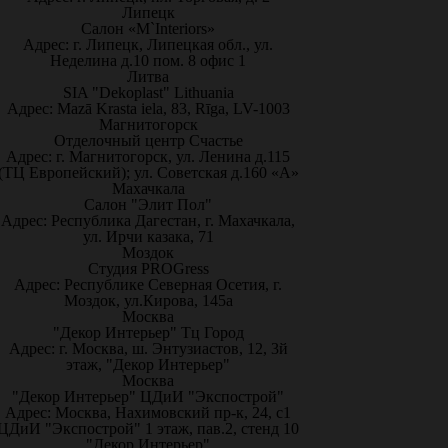
Липецк
Салон «M`Interiors»
Адрес: г. Липецк, Липецкая обл., ул.
Неделина д.10 пом. 8 офис 1
Литва
SIA "Dekoplast" Lithuania
Адрес: Mazā Krasta iela, 83, Rīga, LV-1003
Магнитогорск
Отделочный центр Счастье
Адрес: г. Магнитогорск, ул. Ленина д.115
(ТЦ Европейский); ул. Советская д.160 «А»
Махачкала
Салон "Элит Пол"
Адрес: Республика Дагестан, г. Махачкала,
ул. Ирчи казака, 71
Моздок
Студия PROGress
Адрес: Республике Северная Осетия, г.
Моздок, ул.Кирова, 145а
Москва
"Декор Интерьер" Тц Город
Адрес: г. Москва, ш. Энтузиастов, 12, 3й
этаж, "Декор Интерьер"
Москва
"Декор Интерьер" ЦДиИ "Экспострой"
Адрес: Москва, Нахимовский пр-к, 24, с1
ЦДиИ "Экспострой" 1 этаж, пав.2, стенд 10
"Декор Интерьер"