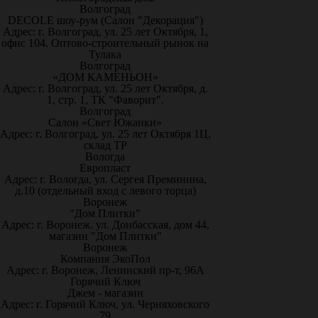
Волгоград
DECOLE шоу-рум (Салон "Декорация")
Адрес: г. Волгоград, ул. 25 лет Октября, 1,
офис 104. Оптово-строительный рынок на
Тулака
Волгоград
«ДОМ КАМЕНЬОН»
Адрес: г. Волгоград, ул. 25 лет Октября, д.
1, стр. 1, ТК "Фаворит".
Волгоград
Салон «Свет Южанки»
Адрес: г. Волгоград, ул. 25 лет Октября 1Ц,
склад ТР
Вологда
Европласт
Адрес: г. Вологда, ул. Сергея Преминина,
д.10 (отдельный вход с левого торца)
Воронеж
"Дом Плитки"
Адрес: г. Воронеж. ул. Донбасская, дом 44,
магазин "Дом Плитки"
Воронеж
Компания ЭкоПол
Адрес: г. Воронеж, Ленинский пр-т, 96А
Горячий Ключ
Джем - магазин
Адрес: г. Горячий Ключ, ул. Черняховского
79