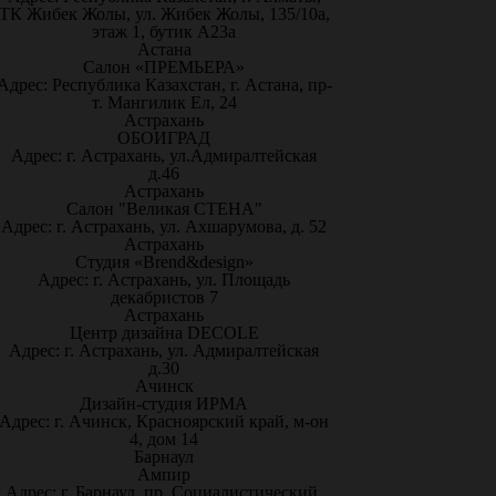
ТК Жибек Жолы, ул. Жибек Жолы, 135/10а,
этаж 1, бутик А23а
Астана
Салон «ПРЕМЬЕРА»
Адрес: Республика Казахстан, г. Астана, пр-
т. Мангилик Ел, 24
Астрахань
ОБОИГРАД
Адрес: г. Астрахань, ул.Адмиралтейская
д.46
Астрахань
Салон "Великая СТЕНА"
Адрес: г. Астрахань, ул. Ахшарумова, д. 52
Астрахань
Студия «Brend&design»
Адрес: г. Астрахань, ул. Площадь
декабристов 7
Астрахань
Центр дизайна DECOLE
Адрес: г. Астрахань, ул. Адмиралтейская
д.30
Ачинск
Дизайн-студия ИРМА
Адрес: г. Ачинск, Красноярский край, м-он
4, дом 14
Барнаул
Ампир
Адрес: г. Барнаул, пр. Социалистический,