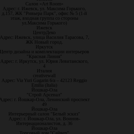
Салон «Art Room»
Адрес: г. Ижевск, ул. Максима Горького,
д.157, ЖК "Ривьера Парк", офис № 5 (1-й
этаж, входная группа со стороны
ул.Максима Горького)
Ижевск
ЦентрДеко
Адрес: Ижевск, улица Василия Тарасова, 7,
ЖК Новый город.
Иркутск
Центр дизайна и комплектации интерьеров
"Красная Линия"
Адрес: г. Иркутск, ул. Юрия Левитанского,
4
Италия
creativewall
Адрес: Via Yuri Gagarin 6/a – 42123 Reggio
Emilia (Italia)
Йошкар-Ола
"Строй Арсенал"
Адрес: г. Йошкар-Ола, Ленинский проспект
49
Йошкар-Ола
Интерьерный салон "Белый эскиз"
Адрес: г. Йошкар-Ола, ул. Воинов-
Интернационалистов, д. 36
Йошкар-Ола
Торговый дом "Сайвер"