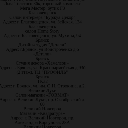
Льва Толстого 36к, торговый комплекс
Мега Мастер, бутик Г3
Благовещенск
Салон интерьера "Буржуа-Декор"
Адрес: г. Благовещенск, ул. Зейская, 134
Благовещенск
салон Home Story
Адрес: г. Благовещенск, ул. Мухина, 94
Брянск
Дизайн-студия "Детали"
Адрес: г.Брянск, ул Войстроченко д.6
«Детали»
Брянск
Студия декора «Хамелеон»
Адрес: г. Брянск, ул. Красноармейская д.93б
(2 этаж), ТЦ "ПРОФИЛЬ"
Брянск
ТК32
Адрес: г. Брянск, ул. им. О.Н. Строкина, д.2.
Великие Луки
Салон-магазин «FORMAT»
Адрес: г. Великие Луки, пр. Октябрьский д.
60
Великий Новгород
Магазин «Квадратура»
Адрес: г. Великий Новгород, пр.
Александра Корсунова, 28А
Великий Новгород