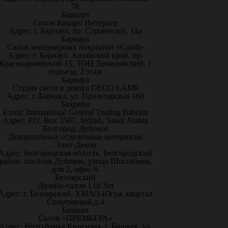
78
Барнаул
Салон Квадро Интерьер
Адрес: г. Барнаул, пр. Строителей, 14а
Барнаул
Салон интерьерных покрытий «Gaudi»
Адрес: г. Барнаул, Алтайский край, пр.
Красноармейский 15, ТОЦ Демидовский, 1
подъезд, 2 этаж
Барнаул
Студия света и декора DECO LAMP
Адрес: г. Барнаул, ул. Пролетарская 160
Бахрейн
Exotic International General Trading Bahrain
Адрес: P.O. Box 3507, Jeddah, Saudi Arabia
Белгород, Дубовое
Декоративные отделочные материалы
Элит-Декор
Адрес: Белгородская область, Белгородский
район, посёлок Дубовое, улица Шоссейная,
дом 2, офис 6.
Белоярский
Дизайн-салон Lidi Art
Адрес: г. Белоярский, ХМАО-Югра, квартал
Спортивный,д.4
Бишкек
Салон «ПРЕМЬЕРА»
Адрес: Республика Киргизия, г. Бишкек, ул.