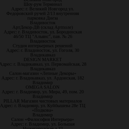
Шоу-рум Терминал
Адрес: г. Великий Новгород ул.
Федоровский ручей 2/13 внутренняя
парковка Диеза
Владивосток
АртДекор-ДВ (склад Артполе)
Адрес: г. Владивосток, ул. Бородинская
46/50 ТЦ "Альянс", пав. № 26
Владивосток
Студия интерьерных решений
Адрес: г. Владивосток, ул. Гоголя, 30
Владикавказ
DESIGN MARKET
Адрес: г. Владикавказ, ул. Первомайская, 28
Владикавказ
Салон-магазин «Лепные Декоры»
Адрес: г. Владикавказ, ул. Ардонская, 182
Владимир
OMEGA SALON
Адрес: г. Владимир, ул. Мира, 49, пом. 20
Владимир
PILLAR Магазин чистовых материалов
Адрес: г. Владимир, ул. Куйбышева 28е ТЦ
«Подкова»
Владимир
Салон «Философия Интерьера»
Адрес: г. Владимир, ул. Большая
Нижегородская д.32