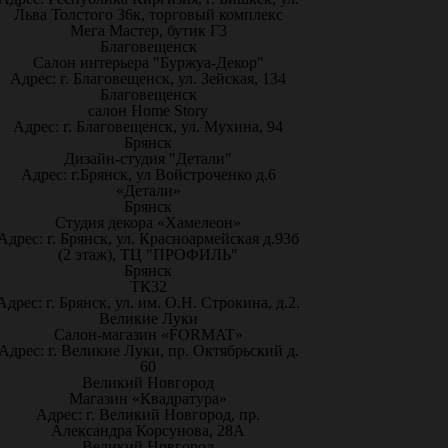
Льва Толстого 36к, торговый комплекс
Мега Мастер, бутик Г3
Благовещенск
Салон интерьера "Буржуа-Декор"
Адрес: г. Благовещенск, ул. Зейская, 134
Благовещенск
салон Home Story
Адрес: г. Благовещенск, ул. Мухина, 94
Брянск
Дизайн-студия "Детали"
Адрес: г.Брянск, ул Войстроченко д.6
«Детали»
Брянск
Студия декора «Хамелеон»
Адрес: г. Брянск, ул. Красноармейская д.93б
(2 этаж), ТЦ "ПРОФИЛЬ"
Брянск
ТК32
Адрес: г. Брянск, ул. им. О.Н. Строкина, д.2.
Великие Луки
Салон-магазин «FORMAT»
Адрес: г. Великие Луки, пр. Октябрьский д.
60
Великий Новгород
Магазин «Квадратура»
Адрес: г. Великий Новгород, пр.
Александра Корсунова, 28А
Великий Новгород