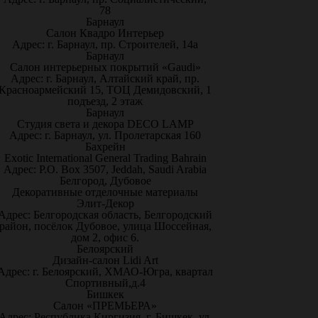
78
Барнаул
Салон Квадро Интерьер
Адрес: г. Барнаул, пр. Строителей, 14а
Барнаул
Салон интерьерных покрытий «Gaudi»
Адрес: г. Барнаул, Алтайский край, пр.
Красноармейский 15, ТОЦ Демидовский, 1
подъезд, 2 этаж
Барнаул
Студия света и декора DECO LAMP
Адрес: г. Барнаул, ул. Пролетарская 160
Бахрейн
Exotic International General Trading Bahrain
Адрес: P.O. Box 3507, Jeddah, Saudi Arabia
Белгород, Дубовое
Декоративные отделочные материалы
Элит-Декор
Адрес: Белгородская область, Белгородский
район, посёлок Дубовое, улица Шоссейная,
дом 2, офис 6.
Белоярский
Дизайн-салон Lidi Art
Адрес: г. Белоярский, ХМАО-Югра, квартал
Спортивный,д.4
Бишкек
Салон «ПРЕМЬЕРА»
Адрес: Республика Киргизия, г. Бишкек, ул.