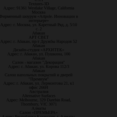
Textures-3D
Адрес: 91361 Westlake Village, California
Москва
Фирменный шоурум «Artpole. Инновации в
интерьере»
Адрес: г. Москва, ул. Каретный Ряд, д. 5/10
с. 2
Абакан
АРТ СВЕТ
Адрес: г. Абакан, пр-т Дружбы Народов 52
Абакан
Дизайн-студия «АРХИТЕК»
Адрес: г. Абакан, ул. Пушкина, 100
Абакан
Салон - магазин "Декорация"
Адрес: г. Абакан, ул. Кирова 112/3
Абакан
Салон напольных покрытий и дверей
"Премиум"
Адрес: г. Абакан, ул. Лермонтова 21, к1
офис 266Н
Австралия
Alternative Surfaces
Адрес: Melbourne, 329 Darebin Road,
Thornbury, VIC 3071
Алматы
Салон «ПРЕМЬЕРА»
Адрес: Республика Казахстан, г. Алматы,