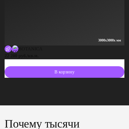
3000x3000x мм
BOTANICA
22 200 руб./кв.м.
13
В корзину
Почему тысячи