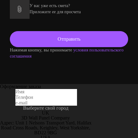
У вас уже есть смета?
Приложите ее для просчета
Нажимая кнопку, вы принимаете
условия пользовательского
соглашения
Оформление заказа
Выберите свой город
UK
3D Wall Panel Company
Адрес: Unit 1 Nelsons Transport Yard, Halifax
Road Cross Roads, Keighley, West Yorkshire,
BD22 9BG
USA