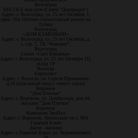
Волгоград
DECOLE шоу-рум (Салон "Декорация")
Адрес: г. Волгоград, ул. 25 лет Октября, 1,
офис 104. Оптово-строительный рынок на
Тулака
Волгоград
«ДОМ КАМЕНЬОН»
Адрес: г. Волгоград, ул. 25 лет Октября, д.
1, стр. 1, ТК "Фаворит".
Волгоград
Салон «Свет Южанки»
Адрес: г. Волгоград, ул. 25 лет Октября 1Ц,
склад ТР
Вологда
Европласт
Адрес: г. Вологда, ул. Сергея Преминина,
д.10 (отдельный вход с левого торца)
Воронеж
"Дом Плитки"
Адрес: г. Воронеж. ул. Донбасская, дом 44,
магазин "Дом Плитки"
Воронеж
Компания ЭкоПол
Адрес: г. Воронеж, Ленинский пр-т, 96А
Горячий Ключ
Джем - магазин
Адрес: г. Горячий Ключ, ул. Черняховского
79