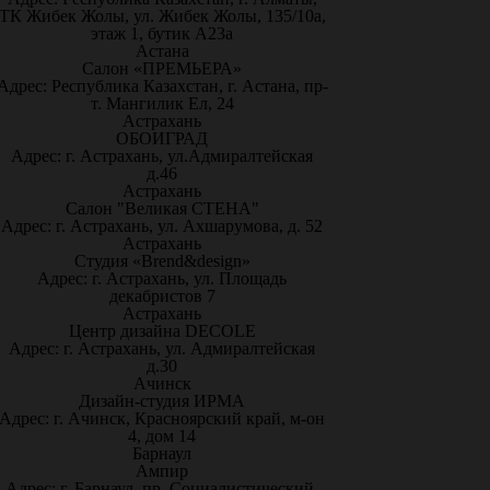
ТК Жибек Жолы, ул. Жибек Жолы, 135/10а,
этаж 1, бутик А23а
Астана
Салон «ПРЕМЬЕРА»
Адрес: Республика Казахстан, г. Астана, пр-
т. Мангилик Ел, 24
Астрахань
ОБОИГРАД
Адрес: г. Астрахань, ул.Адмиралтейская
д.46
Астрахань
Салон "Великая СТЕНА"
Адрес: г. Астрахань, ул. Ахшарумова, д. 52
Астрахань
Студия «Brend&design»
Адрес: г. Астрахань, ул. Площадь
декабристов 7
Астрахань
Центр дизайна DECOLE
Адрес: г. Астрахань, ул. Адмиралтейская
д.30
Ачинск
Дизайн-студия ИРМА
Адрес: г. Ачинск, Красноярский край, м-он
4, дом 14
Барнаул
Ампир
Адрес: г. Барнаул, пр. Социалистический,