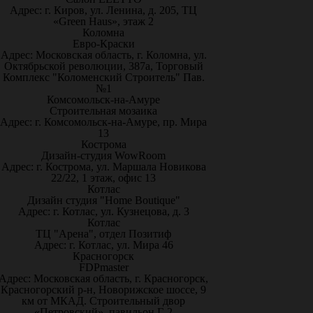
Адрес: г. Киров, ул. Ленина, д. 205, ТЦ
«Green Haus», этаж 2
Коломна
Евро-Краски
Адрес: Московская область, г. Коломна, ул.
Октябрьской революции, 387а, Торговый
Комплекс "Коломенский Строитель" Пав.
№1
Комсомольск-на-Амуре
Строительная мозаика
Адрес: г. Комсомольск-на-Амуре, пр. Мира
13
Кострома
Дизайн-студия WowRoom
Адрес: г. Кострома, ул. Маршала Новикова
22/22, 1 этаж, офис 13
Котлас
Дизайн студия "Home Boutique"
Адрес: г. Котлас, ул. Кузнецова, д. 3
Котлас
ТЦ "Арена", отдел Позитиф
Адрес: г. Котлас, ул. Мира 46
Красногорск
FDPmaster
Адрес: Московская область, г. Красногорск,
Красногорский р-н, Новорижское шоссе, 9
км от МКАД. Строительный двор
«Петровский», павильон Г-2