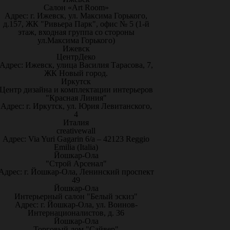
Салон «Art Room»
Адрес: г. Ижевск, ул. Максима Горького,
д.157, ЖК "Ривьера Парк", офис № 5 (1-й
этаж, входная группа со стороны
ул.Максима Горького)
Ижевск
ЦентрДеко
Адрес: Ижевск, улица Василия Тарасова, 7,
ЖК Новый город.
Иркутск
Центр дизайна и комплектации интерьеров
"Красная Линия"
Адрес: г. Иркутск, ул. Юрия Левитанского,
4
Италия
creativewall
Адрес: Via Yuri Gagarin 6/a – 42123 Reggio
Emilia (Italia)
Йошкар-Ола
"Строй Арсенал"
Адрес: г. Йошкар-Ола, Ленинский проспект
49
Йошкар-Ола
Интерьерный салон "Белый эскиз"
Адрес: г. Йошкар-Ола, ул. Воинов-
Интернационалистов, д. 36
Йошкар-Ола
Торговый дом "Сайвер"