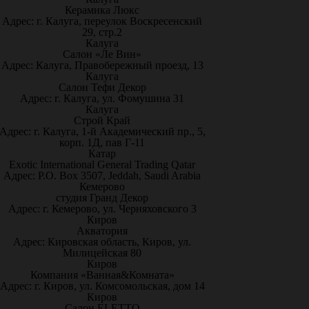
Керамика Люкс
Адрес: г. Калуга, переулок Воскресенский
29, стр.2
Калуга
Салон «Ле Вин»
Адрес: Калуга, Правобережный проезд, 13
Калуга
Салон Тефи Декор
Адрес: г. Калуга, ул. Фомушина 31
Калуга
Строй Край
Адрес: г. Калуга, 1-й Академический пр., 5,
корп. 1Д, пав Г-11
Катар
Exotic International General Trading Qatar
Адрес: P.O. Box 3507, Jeddah, Saudi Arabia
Кемерово
студия Гранд Декор
Адрес: г. Кемерово, ул. Черняховского 3
Киров
Акватория
Адрес: Кировская область, Киров, ул.
Милицейская 80
Киров
Компания «Ванная&Комната»
Адрес: г. Киров, ул. Комсомольская, дом 14
Киров
Салон ELETTO