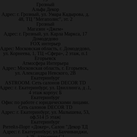
Грозный
Альфа Декор
Адрес: г. Грозный, ул. Умара Кадырова, д.
48, ТЦ "Мегаполис", эт. 2
Грозный
Магазин «Джем»
Адрес: г. Грозный, ул. Карла Маркса, 17
Домодедово
FOX интерьер
Адрес: Московская область, г. Домодедово,
ул. Корнеева, 1, ТЦ «Сфера», 2 этаж, п.1
Егорьевск
Атмосфера Интерьера
Адрес: Московская область, г. Егорьевск,
ул. Александра Невского, 2В
Екатеринбург
ASTROOM. Сеть салонов DECOR TD
Адрес: г. Екатеринбург, ул. Цвиллинга, д .1,
4 этаж корпус Б
Екатеринбург
Офис по работе с юридическими лицами.
Сеть салонов DECOR TD
Адрес: г. Екатеринбург, ул. Малышева, 53,
оф.514 |5 этаж|
Екатеринбург
Ритейл-Порт «Докер», Салон "Декор ТД
Адрес: г. Екатеринбург, ул.Бахчиванджи,
д.2Б, /строение С1