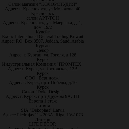
Салон-магазин "КОЛОРСТУДИЯ"
Адрес: г. Красноярск, ул.Молокова, 40
Красноярск
салон АРТ-ТОН
Адрес: г. Красноярск, ул. Маерчака, д. 1,
пом. 19/2
Кувейт
Exotic International General Trading Kuwait
Адрес: P.O. Box 3507, Jeddah, Saudi Arabia
Курган
Декор
Адрес: г. Курган, ул. Гоголя, д.128
Курск
Индустриальная Компания "ПРОМТЕХ"
Адрес: г. Курск, ул. Литовская, 12В
Курск
ООО "Вернисаж"
Адрес: г. Курск, пр-т Победы, д.10
Курск
Салон "Doka Design"
Адрес: г. Курск, пр-т Дружбы 9А, ТЦ
Европа 1 этаж
Латвия
SIA "Dekoplast" Latvia
Адрес: Piedrujas 11 - 203A, Riga, LV-1073
Липецк
LIFE DÉCOR
Адрес: г. Липецк, пл. Торговая, д. 2