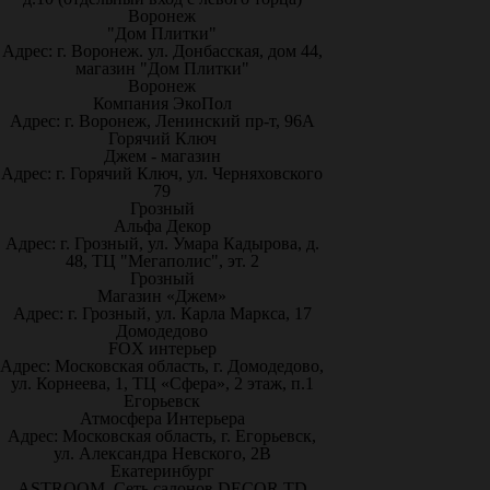
Воронеж
"Дом Плитки"
Адрес: г. Воронеж. ул. Донбасская, дом 44,
магазин "Дом Плитки"
Воронеж
Компания ЭкоПол
Адрес: г. Воронеж, Ленинский пр-т, 96А
Горячий Ключ
Джем - магазин
Адрес: г. Горячий Ключ, ул. Черняховского
79
Грозный
Альфа Декор
Адрес: г. Грозный, ул. Умара Кадырова, д.
48, ТЦ "Мегаполис", эт. 2
Грозный
Магазин «Джем»
Адрес: г. Грозный, ул. Карла Маркса, 17
Домодедово
FOX интерьер
Адрес: Московская область, г. Домодедово,
ул. Корнеева, 1, ТЦ «Сфера», 2 этаж, п.1
Егорьевск
Атмосфера Интерьера
Адрес: Московская область, г. Егорьевск,
ул. Александра Невского, 2В
Екатеринбург
ASTROOM. Сеть салонов DECOR TD