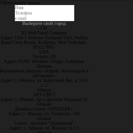
Оформление заказа
Выберите свой город
UK
3D Wall Panel Company
Адрес: Unit 1 Nelsons Transport Yard, Halifax
Road Cross Roads, Keighley, West Yorkshire,
BD22 9BG
USA
Textures-3D
Адрес: 91361 Westlake Village, California
Москва
Фирменный шоурум «Artpole. Инновации в
интерьере»
Адрес: г. Москва, ул. Каретный Ряд, д. 5/10
с. 2
Абакан
АРТ СВЕТ
Адрес: г. Абакан, пр-т Дружбы Народов 52
Абакан
Дизайн-студия «АРХИТЕК»
Адрес: г. Абакан, ул. Пушкина, 100
Абакан
Салон - магазин "Декорация"
Адрес: г. Абакан, ул. Кирова 112/3
Абакан