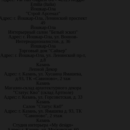
Emilia (Italia)
Йошкар-Ола
"Строй Арсенал"
Адрес: г. Йошкар-Ола, Ленинский проспект
49
Йошкар-Ола
Интерьерный салон "Белый эскиз"
Адрес: г. Йошкар-Ола, ул. Воинов-
Интернационалистов, д. 36
Йошкар-Ола
Торговый дом "Сайвер"
Адрес: г. Йошкар-Ола, ул. Ленинский пр-т,
д.8
Казань
Лепной Декор
Адрес: г. Казань, ул. Хусаина Ямашева,
д.93, ТК «Савиново», 2 таж
Казань
Магазин-склад архитектурного декора
"Статус Кво" (склад Артполе)
Адрес: г. Казань, ул. Горсоветская, д. 33
Казань
Салон "Статус Кв0"
Адрес: г. Казань, ул. Ямашева д. 93, ТК
"Савиново", 2 этаж
Казань
Студия интерьера «My design»
Адрес: г. Казань, ул. Московская, 60