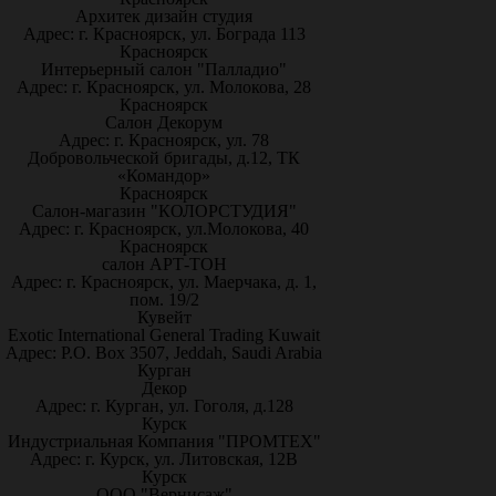
Архитек дизайн студия
Адрес: г. Красноярск, ул. Бограда 113
Красноярск
Интерьерный салон "Палладио"
Адрес: г. Красноярск, ул. Молокова, 28
Красноярск
Салон Декорум
Адрес: г. Красноярск, ул. 78
Добровольческой бригады, д.12, ТК
«Командор»
Красноярск
Салон-магазин "КОЛОРСТУДИЯ"
Адрес: г. Красноярск, ул.Молокова, 40
Красноярск
салон АРТ-ТОН
Адрес: г. Красноярск, ул. Маерчака, д. 1,
пом. 19/2
Кувейт
Exotic International General Trading Kuwait
Адрес: P.O. Box 3507, Jeddah, Saudi Arabia
Курган
Декор
Адрес: г. Курган, ул. Гоголя, д.128
Курск
Индустриальная Компания "ПРОМТЕХ"
Адрес: г. Курск, ул. Литовская, 12В
Курск
ООО "Вернисаж"