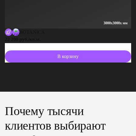
3000x3000x мм
BOTANICA
22 200 руб./кв.м.
13
В корзину
Почему тысячи
клиентов выбирают