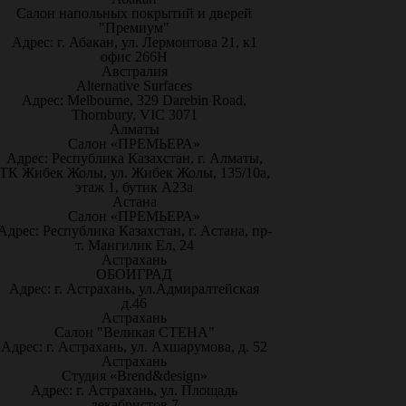
Салон напольных покрытий и дверей
"Премиум"
Адрес: г. Абакан, ул. Лермонтова 21, к1
офис 266Н
Австралия
Alternative Surfaces
Адрес: Melbourne, 329 Darebin Road,
Thornbury, VIC 3071
Алматы
Салон «ПРЕМЬЕРА»
Адрес: Республика Казахстан, г. Алматы,
ТК Жибек Жолы, ул. Жибек Жолы, 135/10а,
этаж 1, бутик А23а
Астана
Салон «ПРЕМЬЕРА»
Адрес: Республика Казахстан, г. Астана, пр-
т. Мангилик Ел, 24
Астрахань
ОБОИГРАД
Адрес: г. Астрахань, ул.Адмиралтейская
д.46
Астрахань
Салон "Великая СТЕНА"
Адрес: г. Астрахань, ул. Ахшарумова, д. 52
Астрахань
Студия «Brend&design»
Адрес: г. Астрахань, ул. Площадь
декабристов 7