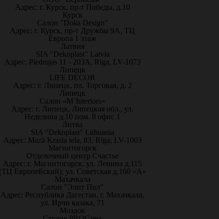
Адрес: г. Курск, пр-т Победы, д.10
Курск
Салон "Doka Design"
Адрес: г. Курск, пр-т Дружбы 9А, ТЦ
Европа 1 этаж
Латвия
SIA "Dekoplast" Latvia
Адрес: Piedrujas 11 - 203A, Riga, LV-1073
Липецк
LIFE DÉCOR
Адрес: г. Липецк, пл. Торговая, д. 2
Липецк
Салон «M`Interiors»
Адрес: г. Липецк, Липецкая обл., ул.
Неделина д.10 пом. 8 офис 1
Литва
SIA "Dekoplast" Lithuania
Адрес: Mazā Krasta iela, 83, Rīga, LV-1003
Магнитогорск
Отделочный центр Счастье
Адрес: г. Магнитогорск, ул. Ленина д.115
(ТЦ Европейский); ул. Советская д.160 «А»
Махачкала
Салон "Элит Пол"
Адрес: Республика Дагестан, г. Махачкала,
ул. Ирчи казака, 71
Моздок
Студия PROGress