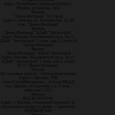
Адрес: Республике Северная Осетия, г.
Моздок, ул.Кирова, 145а
Москва
"Декор Интерьер" Тц Город
Адрес: г. Москва, ш. Энтузиастов, 12, 3й
этаж, "Декор Интерьер"
Москва
"Декор Интерьер" ЦДиИ "Экспострой"
Адрес: Москва, Нахимовский пр-к, 24, с1
ЦДиИ "Экспострой" 1 этаж, пав.2, стенд 10
"Декор Интерьер"
Москва
"Декор Интерьер" ЦДиИ Экспострой
Адрес: Москва, Нахимовский пр-к, 24, с1
ЦДиИ "Экспострой" 1 этаж, пав.3, стенд
76-77 "Декор Интерьер"
Москва
3D гипсовые панели - Элитсройматериалы
Адрес: г. Москва, ТРК
«ЭлитСтройМатериалы», 51-й км МКАД
пос. Заречье, ул.Торговая, с.2, 1 этаж,
павильон С42/3
Москва
BACKGROUND
Адрес: г. Москва, Ленинский проспект, 45
(подъехать к складу со двора — ориентир
ПОДЪЕЗД №8)
Москва