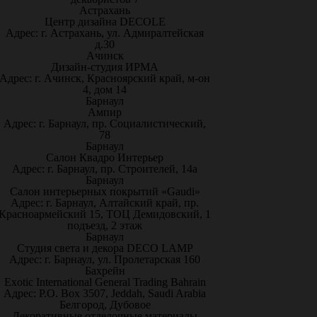
Астрахань
Центр дизайна DECOLE
Адрес: г. Астрахань, ул. Адмиралтейская
д.30
Ачинск
Дизайн-студия ИРМА
Адрес: г. Ачинск, Красноярский край, м-он
4, дом 14
Барнаул
Ампир
Адрес: г. Барнаул, пр. Социалистический,
78
Барнаул
Салон Квадро Интерьер
Адрес: г. Барнаул, пр. Строителей, 14а
Барнаул
Салон интерьерных покрытий «Gaudi»
Адрес: г. Барнаул, Алтайский край, пр.
Красноармейский 15, ТОЦ Демидовский, 1
подъезд, 2 этаж
Барнаул
Студия света и декора DECO LAMP
Адрес: г. Барнаул, ул. Пролетарская 160
Бахрейн
Exotic International General Trading Bahrain
Адрес: P.O. Box 3507, Jeddah, Saudi Arabia
Белгород, Дубовое
Декоративные отделочные материалы