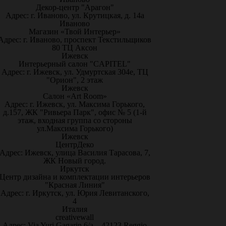
Декор-центр "Арагон"
Адрес: г. Иваново, ул. Крутицкая, д. 14а
Иваново
Магазин «Твой Интерьер»
Адрес: г. Иваново, проспект Текстильщиков
80 ТЦ Аксон
Ижевск
Интерьерный салон "CAPITEL"
Адрес: г. Ижевск, ул. Удмуртская 304е, ТЦ
"Орион", 2 этаж
Ижевск
Салон «Art Room»
Адрес: г. Ижевск, ул. Максима Горького,
д.157, ЖК "Ривьера Парк", офис № 5 (1-й
этаж, входная группа со стороны
ул.Максима Горького)
Ижевск
ЦентрДеко
Адрес: Ижевск, улица Василия Тарасова, 7,
ЖК Новый город.
Иркутск
Центр дизайна и комплектации интерьеров
"Красная Линия"
Адрес: г. Иркутск, ул. Юрия Левитанского,
4
Италия
creativewall
Адрес: Via Yuri Gagarin 6/a – 42123 Reggio