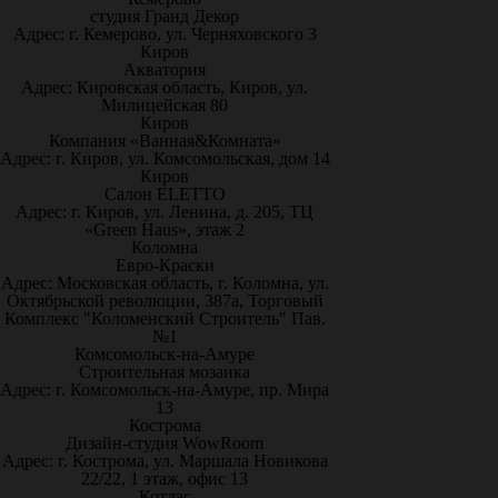
студия Гранд Декор
Адрес: г. Кемерово, ул. Черняховского 3
Киров
Акватория
Адрес: Кировская область, Киров, ул.
Милицейская 80
Киров
Компания «Ванная&Комната»
Адрес: г. Киров, ул. Комсомольская, дом 14
Киров
Салон ELETTO
Адрес: г. Киров, ул. Ленина, д. 205, ТЦ
«Green Haus», этаж 2
Коломна
Евро-Краски
Адрес: Московская область, г. Коломна, ул.
Октябрьской революции, 387а, Торговый
Комплекс "Коломенский Строитель" Пав.
№1
Комсомольск-на-Амуре
Строительная мозаика
Адрес: г. Комсомольск-на-Амуре, пр. Мира
13
Кострома
Дизайн-студия WowRoom
Адрес: г. Кострома, ул. Маршала Новикова
22/22, 1 этаж, офис 13
Котлас