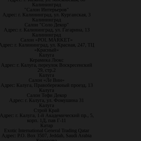
Калининград
"Салон Интерьеров"
Адрес: г. Калининград, ул. Курганская, 3
Калининград
Салон "Соло Декор"
Адрес: г. Калининград, ул. Гагарина, 13
Калининград
Салон «POL MARKET»
Адрес: г. Калининград, ул. Красная, 247, ТЦ
«Красный»
Калуга
Керамика Люкс
Адрес: г. Калуга, переулок Воскресенский
29, стр.2
Калуга
Салон «Ле Вин»
Адрес: Калуга, Правобережный проезд, 13
Калуга
Салон Тефи Декор
Адрес: г. Калуга, ул. Фомушина 31
Калуга
Строй Край
Адрес: г. Калуга, 1-й Академический пр., 5,
корп. 1Д, пав Г-11
Катар
Exotic International General Trading Qatar
Адрес: P.O. Box 3507, Jeddah, Saudi Arabia
Кемерово