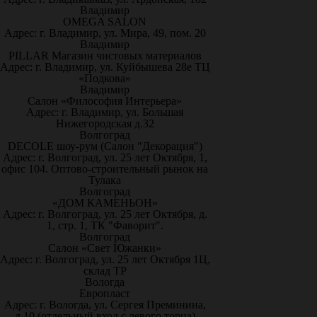
Владимир
OMEGA SALON
Адрес: г. Владимир, ул. Мира, 49, пом. 20
Владимир
PILLAR Магазин чистовых материалов
Адрес: г. Владимир, ул. Куйбышева 28е ТЦ
«Подкова»
Владимир
Салон «Философия Интерьера»
Адрес: г. Владимир, ул. Большая
Нижегородская д.32
Волгоград
DECOLE шоу-рум (Салон "Декорация")
Адрес: г. Волгоград, ул. 25 лет Октября, 1,
офис 104. Оптово-строительный рынок на
Тулака
Волгоград
«ДОМ КАМЕНЬОН»
Адрес: г. Волгоград, ул. 25 лет Октября, д.
1, стр. 1, ТК "Фаворит".
Волгоград
Салон «Свет Южанки»
Адрес: г. Волгоград, ул. 25 лет Октября 1Ц,
склад ТР
Вологда
Европласт
Адрес: г. Вологда, ул. Сергея Преминина,
д.10 (отдельный вход с левого торца)