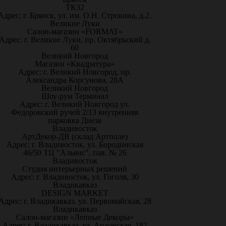
ТК32
Адрес: г. Брянск, ул. им. О.Н. Строкина, д.2.
Великие Луки
Салон-магазин «FORMAT»
Адрес: г. Великие Луки, пр. Октябрьский д.
60
Великий Новгород
Магазин «Квадратура»
Адрес: г. Великий Новгород, пр.
Александра Корсунова, 28А
Великий Новгород
Шоу-рум Терминал
Адрес: г. Великий Новгород ул.
Федоровский ручей 2/13 внутренняя
парковка Диеза
Владивосток
АртДекор-ДВ (склад Артполе)
Адрес: г. Владивосток, ул. Бородинская
46/50 ТЦ "Альянс", пав. № 26
Владивосток
Студия интерьерных решений
Адрес: г. Владивосток, ул. Гоголя, 30
Владикавказ
DESIGN MARKET
Адрес: г. Владикавказ, ул. Первомайская, 28
Владикавказ
Салон-магазин «Лепные Декоры»
Адрес: г. Владикавказ, ул. Ардонская, 182