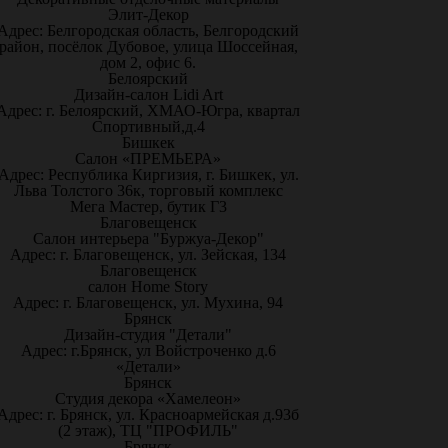
Элит-Декор
Адрес: Белгородская область, Белгородский
район, посёлок Дубовое, улица Шоссейная,
дом 2, офис 6.
Белоярский
Дизайн-салон Lidi Art
Адрес: г. Белоярский, ХМАО-Югра, квартал
Спортивный,д.4
Бишкек
Салон «ПРЕМЬЕРА»
Адрес: Республика Киргизия, г. Бишкек, ул.
Льва Толстого 36к, торговый комплекс
Мега Мастер, бутик Г3
Благовещенск
Салон интерьера "Буржуа-Декор"
Адрес: г. Благовещенск, ул. Зейская, 134
Благовещенск
салон Home Story
Адрес: г. Благовещенск, ул. Мухина, 94
Брянск
Дизайн-студия "Детали"
Адрес: г.Брянск, ул Войстроченко д.6
«Детали»
Брянск
Студия декора «Хамелеон»
Адрес: г. Брянск, ул. Красноармейская д.93б
(2 этаж), ТЦ "ПРОФИЛЬ"
Брянск