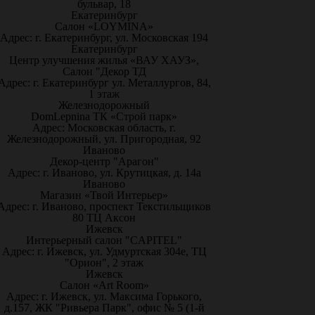
бульвар, 18
Екатеринбург
Салон «LOYMINA»
Адрес: г. Екатеринбург, ул. Московская 194
Екатеринбург
Центр улучшения жилья «ВАУ ХАУЗ»,
Салон "Декор ТД
Адрес: г. Екатеринбург ул. Металлургов, 84,
1 этаж
Железнодорожный
DomLepnina ТК «Строй парк»
Адрес: Московская область, г.
Железнодорожный, ул. Пригородная, 92
Иваново
Декор-центр "Арагон"
Адрес: г. Иваново, ул. Крутицкая, д. 14а
Иваново
Магазин «Твой Интерьер»
Адрес: г. Иваново, проспект Текстильщиков
80 ТЦ Аксон
Ижевск
Интерьерный салон "CAPITEL"
Адрес: г. Ижевск, ул. Удмуртская 304е, ТЦ
"Орион", 2 этаж
Ижевск
Салон «Art Room»
Адрес: г. Ижевск, ул. Максима Горького,
д.157, ЖК "Ривьера Парк", офис № 5 (1-й