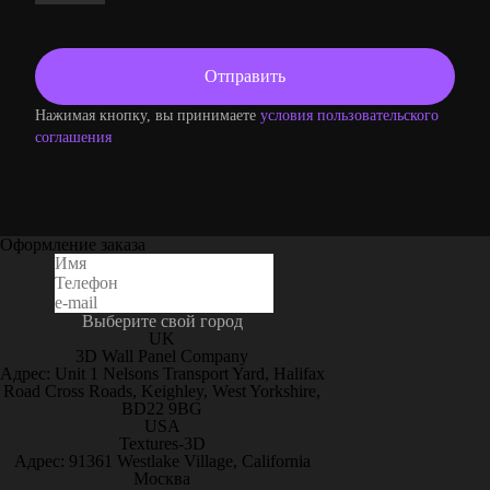
Нажимая кнопку, вы принимаете
условия пользовательского
соглашения
Оформление заказа
Выберите свой город
UK
3D Wall Panel Company
Адрес: Unit 1 Nelsons Transport Yard, Halifax
Road Cross Roads, Keighley, West Yorkshire,
BD22 9BG
USA
Textures-3D
Адрес: 91361 Westlake Village, California
Москва