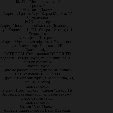
48, ТЦ "Мегаполис", эт. 2
Грозный
Магазин «Джем»
Адрес: г. Грозный, ул. Карла Маркса, 17
Домодедово
FOX интерьер
Адрес: Московская область, г. Домодедово,
ул. Корнеева, 1, ТЦ «Сфера», 2 этаж, п.1
Егорьевск
Атмосфера Интерьера
Адрес: Московская область, г. Егорьевск,
ул. Александра Невского, 2В
Екатеринбург
ASTROOM. Сеть салонов DECOR TD
Адрес: г. Екатеринбург, ул. Цвиллинга, д .1,
4 этаж корпус Б
Екатеринбург
Офис по работе с юридическими лицами.
Сеть салонов DECOR TD
Адрес: г. Екатеринбург, ул. Малышева, 53,
оф.514 |5 этаж|
Екатеринбург
Ритейл-Порт «Докер», Салон "Декор ТД
Адрес: г. Екатеринбург, ул.Бахчиванджи,
д.2Б, /строение С1
Екатеринбург
Салон "Сан Марко"
Адрес: г. Екатеринбург, Верх-Исетский