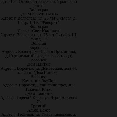
офис 104. Оптово-строительный рынок на
Тулака
Волгоград
«ДОМ КАМЕНЬОН»
Адрес: г. Волгоград, ул. 25 лет Октября, д.
1, стр. 1, ТК "Фаворит".
Волгоград
Салон «Свет Южанки»
Адрес: г. Волгоград, ул. 25 лет Октября 1Ц,
склад ТР
Вологда
Европласт
Адрес: г. Вологда, ул. Сергея Преминина,
д.10 (отдельный вход с левого торца)
Воронеж
"Дом Плитки"
Адрес: г. Воронеж. ул. Донбасская, дом 44,
магазин "Дом Плитки"
Воронеж
Компания ЭкоПол
Адрес: г. Воронеж, Ленинский пр-т, 96А
Горячий Ключ
Джем - магазин
Адрес: г. Горячий Ключ, ул. Черняховского
79
Грозный
Альфа Декор
Адрес: г. Грозный, ул. Умара Кадырова, д.