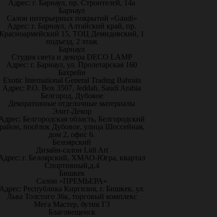
Адрес: г. Барнаул, пр. Строителей, 14а
Барнаул
Салон интерьерных покрытий «Gaudi»
Адрес: г. Барнаул, Алтайский край, пр.
Красноармейский 15, ТОЦ Демидовский, 1
подъезд, 2 этаж
Барнаул
Студия света и декора DECO LAMP
Адрес: г. Барнаул, ул. Пролетарская 160
Бахрейн
Exotic International General Trading Bahrain
Адрес: P.O. Box 3507, Jeddah, Saudi Arabia
Белгород, Дубовое
Декоративные отделочные материалы
Элит-Декор
Адрес: Белгородская область, Белгородский
район, посёлок Дубовое, улица Шоссейная,
дом 2, офис 6.
Белоярский
Дизайн-салон Lidi Art
Адрес: г. Белоярский, ХМАО-Югра, квартал
Спортивный,д.4
Бишкек
Салон «ПРЕМЬЕРА»
Адрес: Республика Киргизия, г. Бишкек, ул.
Льва Толстого 36к, торговый комплекс
Мега Мастер, бутик Г3
Благовещенск