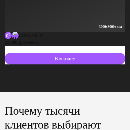
3000x3000x мм
BOTANICA
22 200 руб./кв.м.
13
В корзину
Почему тысячи
клиентов выбирают