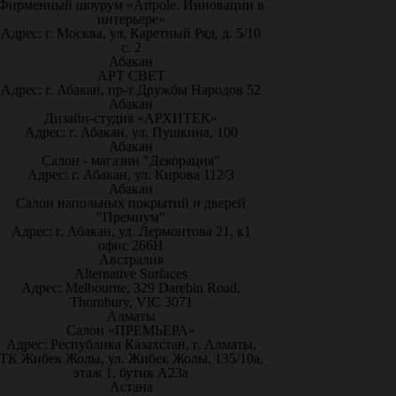
Фирменный шоурум «Artpole. Инновации в
интерьере»
Адрес: г. Москва, ул. Каретный Ряд, д. 5/10
с. 2
Абакан
АРТ СВЕТ
Адрес: г. Абакан, пр-т Дружбы Народов 52
Абакан
Дизайн-студия «АРХИТЕК»
Адрес: г. Абакан, ул. Пушкина, 100
Абакан
Салон - магазин "Декорация"
Адрес: г. Абакан, ул. Кирова 112/3
Абакан
Салон напольных покрытий и дверей
"Премиум"
Адрес: г. Абакан, ул. Лермонтова 21, к1
офис 266Н
Австралия
Alternative Surfaces
Адрес: Melbourne, 329 Darebin Road,
Thornbury, VIC 3071
Алматы
Салон «ПРЕМЬЕРА»
Адрес: Республика Казахстан, г. Алматы,
ТК Жибек Жолы, ул. Жибек Жолы, 135/10а,
этаж 1, бутик А23а
Астана