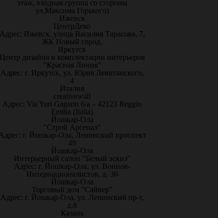
этаж, входная группа со стороны
ул.Максима Горького)
Ижевск
ЦентрДеко
Адрес: Ижевск, улица Василия Тарасова, 7,
ЖК Новый город.
Иркутск
Центр дизайна и комплектации интерьеров
"Красная Линия"
Адрес: г. Иркутск, ул. Юрия Левитанского,
4
Италия
creativewall
Адрес: Via Yuri Gagarin 6/a – 42123 Reggio
Emilia (Italia)
Йошкар-Ола
"Строй Арсенал"
Адрес: г. Йошкар-Ола, Ленинский проспект
49
Йошкар-Ола
Интерьерный салон "Белый эскиз"
Адрес: г. Йошкар-Ола, ул. Воинов-
Интернационалистов, д. 36
Йошкар-Ола
Торговый дом "Сайвер"
Адрес: г. Йошкар-Ола, ул. Ленинский пр-т,
д.8
Казань