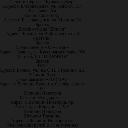
Салон интерьера "Буржуа-Декор"
Адрес: г. Благовещенск, ул. Зейская, 134
Благовещенск
салон Home Story
Адрес: г. Благовещенск, ул. Мухина, 94
Брянск
Дизайн-студия "Детали"
Адрес: г.Брянск, ул Войстроченко д.6
«Детали»
Брянск
Студия декора «Хамелеон»
Адрес: г. Брянск, ул. Красноармейская д.93б
(2 этаж), ТЦ "ПРОФИЛЬ"
Брянск
ТК32
Адрес: г. Брянск, ул. им. О.Н. Строкина, д.2.
Великие Луки
Салон-магазин «FORMAT»
Адрес: г. Великие Луки, пр. Октябрьский д.
60
Великий Новгород
Магазин «Квадратура»
Адрес: г. Великий Новгород, пр.
Александра Корсунова, 28А
Великий Новгород
Шоу-рум Терминал
Адрес: г. Великий Новгород ул.
Федоровский ручей 2/13 внутренняя