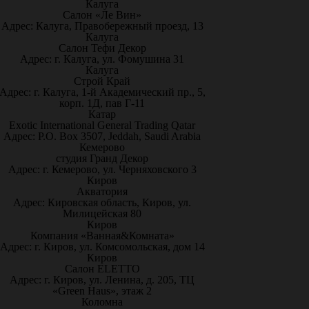
Калуга
Салон «Ле Вин»
Адрес: Калуга, Правобережный проезд, 13
Калуга
Салон Тефи Декор
Адрес: г. Калуга, ул. Фомушина 31
Калуга
Строй Край
Адрес: г. Калуга, 1-й Академический пр., 5,
корп. 1Д, пав Г-11
Катар
Exotic International General Trading Qatar
Адрес: P.O. Box 3507, Jeddah, Saudi Arabia
Кемерово
студия Гранд Декор
Адрес: г. Кемерово, ул. Черняховского 3
Киров
Акватория
Адрес: Кировская область, Киров, ул.
Милицейская 80
Киров
Компания «Ванная&Комната»
Адрес: г. Киров, ул. Комсомольская, дом 14
Киров
Салон ELETTO
Адрес: г. Киров, ул. Ленина, д. 205, ТЦ
«Green Haus», этаж 2
Коломна