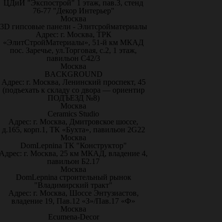
ЦДиИ "Экспострой" 1 этаж, пав.3, стенд
76-77 "Декор Интерьер"
Москва
3D гипсовые панели - Элитсройматериалы
Адрес: г. Москва, ТРК
«ЭлитСтройМатериалы», 51-й км МКАД
пос. Заречье, ул.Торговая, с.2, 1 этаж,
павильон С42/3
Москва
BACKGROUND
Адрес: г. Москва, Ленинский проспект, 45
(подъехать к складу со двора — ориентир
ПОДЪЕЗД №8)
Москва
Ceramics Studio
Адрес: г. Москва, Дмитровское шоссе,
д.165, корп.1, ТК «Бухта», павильон 2G22
Москва
DomLepnina ТК "Конструктор"
Адрес: г. Москва, 25 км МКАД, владение 4,
павильон Б2.17
Москва
DomLepnina строительный рынок
"Владимирский тракт"
Адрес: г. Москва, Шоссе Энтузиастов,
владение 19, Пав.12 «З»/Пав.17 «Ф»
Москва
Ecumena-Decor