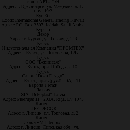
салон АРТ-ТОН
Адрес: г. Красноярск, ул. Маерчака, д. 1,
пом. 19/2
Кувейт
Exotic International General Trading Kuwait
Адрес: P.O. Box 3507, Jeddah, Saudi Arabia
Курган
Декор
Адрес: г. Курган, ул. Гоголя, д.128
Курск
Индустриальная Компания "ПРОМТЕХ"
Адрес: г. Курск, ул. Литовская, 12В
Курск
ООО "Вернисаж"
Адрес: г. Курск, пр-т Победы, д.10
Курск
Салон "Doka Design"
Адрес: г. Курск, пр-т Дружбы 9А, ТЦ
Европа 1 этаж
Латвия
SIA "Dekoplast" Latvia
Адрес: Piedrujas 11 - 203A, Riga, LV-1073
Липецк
LIFE DÉCOR
Адрес: г. Липецк, пл. Торговая, д. 2
Липецк
Салон «M`Interiors»
Адрес: г. Липецк, Липецкая обл., ул.