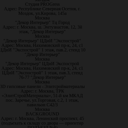
Студия PROGress
Адрес: Республике Северная Осетия, г.
Моздок, ул.Кирова, 145а
Москва
"Декор Интерьер" Тц Город
Адрес: г. Москва, ш. Энтузиастов, 12, 3й
этаж, "Декор Интерьер"
Москва
"Декор Интерьер" ЦДиИ "Экспострой"
Адрес: Москва, Нахимовский пр-к, 24, с1
ЦДиИ "Экспострой" 1 этаж, пав.2, стенд 10
"Декор Интерьер"
Москва
"Декор Интерьер" ЦДиИ Экспострой
Адрес: Москва, Нахимовский пр-к, 24, с1
ЦДиИ "Экспострой" 1 этаж, пав.3, стенд
76-77 "Декор Интерьер"
Москва
3D гипсовые панели - Элитсройматериалы
Адрес: г. Москва, ТРК
«ЭлитСтройМатериалы», 51-й км МКАД
пос. Заречье, ул.Торговая, с.2, 1 этаж,
павильон С42/3
Москва
BACKGROUND
Адрес: г. Москва, Ленинский проспект, 45
(подъехать к складу со двора — ориентир
ПОДЪЕЗД №8)