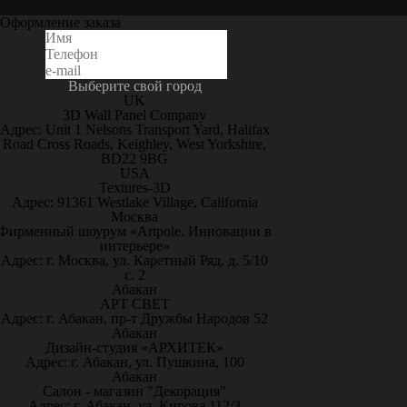
Оформление заказа
Выберите свой город
UK
3D Wall Panel Company
Адрес: Unit 1 Nelsons Transport Yard, Halifax
Road Cross Roads, Keighley, West Yorkshire,
BD22 9BG
USA
Textures-3D
Адрес: 91361 Westlake Village, California
Москва
Фирменный шоурум «Artpole. Инновации в
интерьере»
Адрес: г. Москва, ул. Каретный Ряд, д. 5/10
с. 2
Абакан
АРТ СВЕТ
Адрес: г. Абакан, пр-т Дружбы Народов 52
Абакан
Дизайн-студия «АРХИТЕК»
Адрес: г. Абакан, ул. Пушкина, 100
Абакан
Салон - магазин "Декорация"
Адрес: г. Абакан, ул. Кирова 112/3