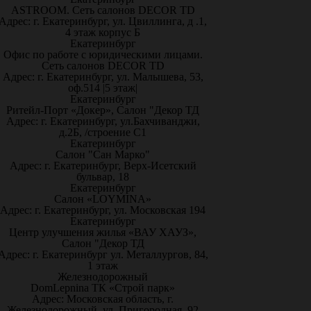
ASTROOM. Сеть салонов DECOR TD
Адрес: г. Екатеринбург, ул. Цвиллинга, д .1,
4 этаж корпус Б
Екатеринбург
Офис по работе с юридическими лицами.
Сеть салонов DECOR TD
Адрес: г. Екатеринбург, ул. Малышева, 53,
оф.514 |5 этаж|
Екатеринбург
Ритейл-Порт «Докер», Салон "Декор ТД
Адрес: г. Екатеринбург, ул.Бахчиванджи,
д.2Б, /строение С1
Екатеринбург
Салон "Сан Марко"
Адрес: г. Екатеринбург, Верх-Исетский
бульвар, 18
Екатеринбург
Салон «LOYMINA»
Адрес: г. Екатеринбург, ул. Московская 194
Екатеринбург
Центр улучшения жилья «ВАУ ХАУЗ»,
Салон "Декор ТД
Адрес: г. Екатеринбург ул. Металлургов, 84,
1 этаж
Железнодорожный
DomLepnina ТК «Строй парк»
Адрес: Московская область, г.
Железнодорожный, ул. Пригородная, 92