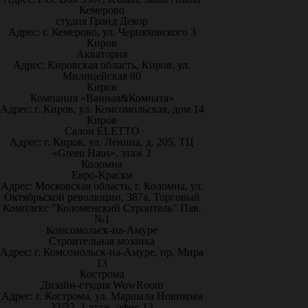
Кемерово
студия Гранд Декор
Адрес: г. Кемерово, ул. Черняховского 3
Киров
Акватория
Адрес: Кировская область, Киров, ул.
Милицейская 80
Киров
Компания «Ванная&Комната»
Адрес: г. Киров, ул. Комсомольская, дом 14
Киров
Салон ELETTO
Адрес: г. Киров, ул. Ленина, д. 205, ТЦ
«Green Haus», этаж 2
Коломна
Евро-Краски
Адрес: Московская область, г. Коломна, ул.
Октябрьской революции, 387а, Торговый
Комплекс "Коломенский Строитель" Пав.
№1
Комсомольск-на-Амуре
Строительная мозаика
Адрес: г. Комсомольск-на-Амуре, пр. Мира
13
Кострома
Дизайн-студия WowRoom
Адрес: г. Кострома, ул. Маршала Новикова
22/22, 1 этаж, офис 13