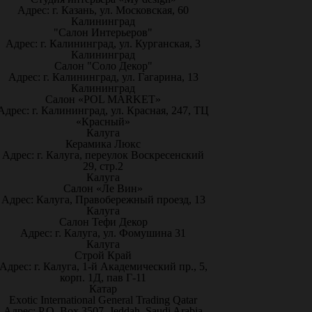
Адрес: г. Казань, ул. Московская, 60
Калининград
"Салон Интерьеров"
Адрес: г. Калининград, ул. Курганская, 3
Калининград
Салон "Соло Декор"
Адрес: г. Калининград, ул. Гагарина, 13
Калининград
Салон «POL MARKET»
Адрес: г. Калининград, ул. Красная, 247, ТЦ
«Красный»
Калуга
Керамика Люкс
Адрес: г. Калуга, переулок Воскресенский
29, стр.2
Калуга
Салон «Ле Вин»
Адрес: Калуга, Правобережный проезд, 13
Калуга
Салон Тефи Декор
Адрес: г. Калуга, ул. Фомушина 31
Калуга
Строй Край
Адрес: г. Калуга, 1-й Академический пр., 5,
корп. 1Д, пав Г-11
Катар
Exotic International General Trading Qatar
Адрес: P.O. Box 3507, Jeddah, Saudi Arabia