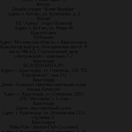
Котлас
Дизайн студия "Home Boutique"
Адрес: г. Котлас, ул. Кузнецова, д. 3
Котлас
ТЦ "Арена", отдел Позитиф
Адрес: г. Котлас, ул. Мира 46
Красногорск
FDPmaster
Адрес: Московская область, г. Красногорск,
Красногорский р-н, Новорижское шоссе, 9
км от МКАД. Строительный двор
«Петровский», павильон Г-2
Краснодар
ВСЯЛЕПНИНА.РУ
Адрес: г. Краснодар, ул. Северная, 320, ТЦ
"Евроремонт", пав.112
Краснодар
Джем - Главный офис/выставочный салон
(склад Артполе)
Адрес: г. Краснодар, ул. Северная, 320/1
(ТЦ "Интерьер"), 2 этаж
Краснодар
Джем - выставочный салон
Адрес: г. Краснодар, ул. Московская 133/1
строение 2.
Красноярск
Doka Pola / Interior-Club (2 салона)
Адрес: г. Красноярск, ул.Алекссеева, д. 51