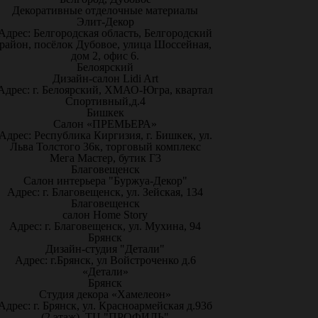
Декоративные отделочные материалы
Элит-Декор
Адрес: Белгородская область, Белгородский
район, посёлок Дубовое, улица Шоссейная,
дом 2, офис 6.
Белоярский
Дизайн-салон Lidi Art
Адрес: г. Белоярский, ХМАО-Югра, квартал
Спортивный,д.4
Бишкек
Салон «ПРЕМЬЕРА»
Адрес: Республика Киргизия, г. Бишкек, ул.
Льва Толстого 36к, торговый комплекс
Мега Мастер, бутик Г3
Благовещенск
Салон интерьера "Буржуа-Декор"
Адрес: г. Благовещенск, ул. Зейская, 134
Благовещенск
салон Home Story
Адрес: г. Благовещенск, ул. Мухина, 94
Брянск
Дизайн-студия "Детали"
Адрес: г.Брянск, ул Войстроченко д.6
«Детали»
Брянск
Студия декора «Хамелеон»
Адрес: г. Брянск, ул. Красноармейская д.93б
(2 этаж), ТЦ "ПРОФИЛЬ"