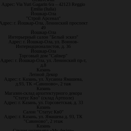
Адрес: Via Yuri Gagarin 6/a – 42123 Reggio
Emilia (Italia)
Йошкар-Ола
"Строй Арсенал"
Адрес: г. Йошкар-Ола, Ленинский проспект
49
Йошкар-Ола
Интерьерный салон "Белый эскиз"
Адрес: г. Йошкар-Ола, ул. Воинов-
Интернационалистов, д. 36
Йошкар-Ола
Торговый дом "Сайвер"
Адрес: г. Йошкар-Ола, ул. Ленинский пр-т,
д.8
Казань
Лепной Декор
Адрес: г. Казань, ул. Хусаина Ямашева,
д.93, ТК «Савиново», 2 таж
Казань
Магазин-склад архитектурного декора
"Статус Кво" (склад Артполе)
Адрес: г. Казань, ул. Горсоветская, д. 33
Казань
Салон "Статус Кв0"
Адрес: г. Казань, ул. Ямашева д. 93, ТК
"Савиново", 2 этаж
Казань
Студия интерьера «My design»