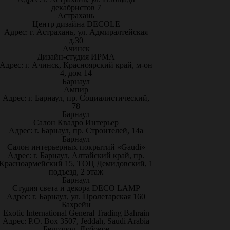
декабристов 7
Астрахань
Центр дизайна DECOLE
Адрес: г. Астрахань, ул. Адмиралтейская
д.30
Ачинск
Дизайн-студия ИРМА
Адрес: г. Ачинск, Красноярский край, м-он
4, дом 14
Барнаул
Ампир
Адрес: г. Барнаул, пр. Социалистический,
78
Барнаул
Салон Квадро Интерьер
Адрес: г. Барнаул, пр. Строителей, 14а
Барнаул
Салон интерьерных покрытий «Gaudi»
Адрес: г. Барнаул, Алтайский край, пр.
Красноармейский 15, ТОЦ Демидовский, 1
подъезд, 2 этаж
Барнаул
Студия света и декора DECO LAMP
Адрес: г. Барнаул, ул. Пролетарская 160
Бахрейн
Exotic International General Trading Bahrain
Адрес: P.O. Box 3507, Jeddah, Saudi Arabia
Белгород, Дубовое