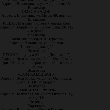
Адрес: г. Владикавказ, ул. Ардонская, 182
Владимир
OMEGA SALON
Адрес: г. Владимир, ул. Мира, 49, пом. 20
Владимир
PILLAR Магазин чистовых материалов
Адрес: г. Владимир, ул. Куйбышева 28е ТЦ
«Подкова»
Владимир
Салон «Философия Интерьера»
Адрес: г. Владимир, ул. Большая
Нижегородская д.32
Волгоград
DECOLE шоу-рум (Салон "Декорация")
Адрес: г. Волгоград, ул. 25 лет Октября, 1,
офис 104. Оптово-строительный рынок на
Тулака
Волгоград
«ДОМ КАМЕНЬОН»
Адрес: г. Волгоград, ул. 25 лет Октября, д.
1, стр. 1, ТК "Фаворит".
Волгоград
Салон «Свет Южанки»
Адрес: г. Волгоград, ул. 25 лет Октября 1Ц,
склад ТР
Вологда
Европласт
Адрес: г. Вологда, ул. Сергея Преминина,