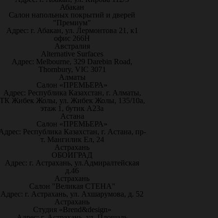
Абакан
Салон напольных покрытий и дверей
"Премиум"
Адрес: г. Абакан, ул. Лермонтова 21, к1
офис 266Н
Австралия
Alternative Surfaces
Адрес: Melbourne, 329 Darebin Road,
Thornbury, VIC 3071
Алматы
Салон «ПРЕМЬЕРА»
Адрес: Республика Казахстан, г. Алматы,
ТК Жибек Жолы, ул. Жибек Жолы, 135/10а,
этаж 1, бутик А23а
Астана
Салон «ПРЕМЬЕРА»
Адрес: Республика Казахстан, г. Астана, пр-
т. Мангилик Ел, 24
Астрахань
ОБОИГРАД
Адрес: г. Астрахань, ул.Адмиралтейская
д.46
Астрахань
Салон "Великая СТЕНА"
Адрес: г. Астрахань, ул. Ахшарумова, д. 52
Астрахань
Студия «Brend&design»
Адрес: г. Астрахань, ул. Площадь