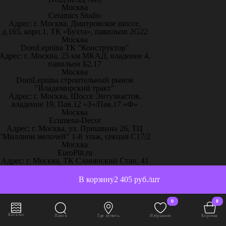
Москва
Ceramics Studio
Адрес: г. Москва, Дмитровское шоссе,
д.165, корп.1, ТК «Бухта», павильон 2G22
Москва
DomLepnina ТК "Конструктор"
Адрес: г. Москва, 25 км МКАД, владение 4,
павильон Б2.17
Москва
DomLepnina строительный рынок
"Владимирский тракт"
Адрес: г. Москва, Шоссе Энтузиастов,
владение 19, Пав.12 «З»/Пав.17 «Ф»
Москва
Ecumena-Decor
Адрес: г. Москва, ул. Пришвина 26, ТЦ
"Миллион мелочей" 1-й этаж, секция С17/2
Москва
EuroPlit.ru
Адрес: г. Москва, ТК Славянский Стан, 41
км МКАД, 1 линия, пав. В19/4
Москва
В корзину
2 405 руб./шт
MY-BURO
Адрес: г. Москва, ТЦ Румянцево Бизнес-
Парк. 22ой км Киевского шоссе. Вл.4
0
0
корпус Г, сек. 207Г
Каталог
Москва
Поиск
Где купить
Избранное
Корзина
New Light