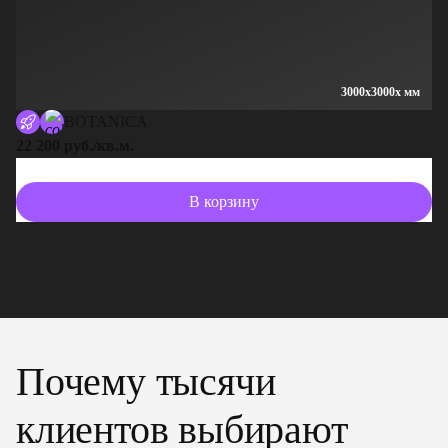
3000x3000x мм
BOTANICA
22 200 руб./кв.м.
13
В корзину
Почему тысячи
клиентов выбирают