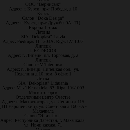
ООО "Вернисаж"
Адрес: г. Курск, пр-т Победы, д.10
Курск
Салон "Doka Design"
Адрес: г. Курск, пр-т Дружбы 9А, ТЦ
Европа 1 этаж
Латвия
SIA "Dekoplast" Latvia
Адрес: Piedrujas 11 - 203A, Riga, LV-1073
Липецк
LIFE DÉCOR
Адрес: г. Липецк, пл. Торговая, д. 2
Липецк
Салон «M`Interiors»
Адрес: г. Липецк, Липецкая обл., ул.
Неделина д.10 пом. 8 офис 1
Литва
SIA "Dekoplast" Lithuania
Адрес: Mazā Krasta iela, 83, Rīga, LV-1003
Магнитогорск
Отделочный центр Счастье
Адрес: г. Магнитогорск, ул. Ленина д.115
(ТЦ Европейский); ул. Советская д.160 «А»
Махачкала
Салон "Элит Пол"
Адрес: Республика Дагестан, г. Махачкала,
ул. Ирчи казака, 71
Моздок