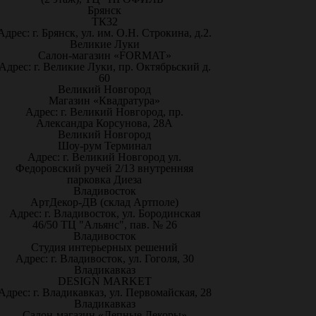
Брянск
ТК32
Адрес: г. Брянск, ул. им. О.Н. Строкина, д.2.
Великие Луки
Салон-магазин «FORMAT»
Адрес: г. Великие Луки, пр. Октябрьский д.
60
Великий Новгород
Магазин «Квадратура»
Адрес: г. Великий Новгород, пр.
Александра Корсунова, 28А
Великий Новгород
Шоу-рум Терминал
Адрес: г. Великий Новгород ул.
Федоровский ручей 2/13 внутренняя
парковка Диеза
Владивосток
АртДекор-ДВ (склад Артполе)
Адрес: г. Владивосток, ул. Бородинская
46/50 ТЦ "Альянс", пав. № 26
Владивосток
Студия интерьерных решений
Адрес: г. Владивосток, ул. Гоголя, 30
Владикавказ
DESIGN MARKET
Адрес: г. Владикавказ, ул. Первомайская, 28
Владикавказ
Салон-магазин «Лепные Декоры»