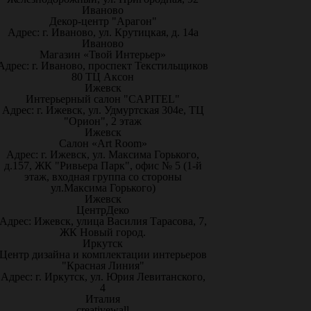
Иваново
Декор-центр "Арагон"
Адрес: г. Иваново, ул. Крутицкая, д. 14а
Иваново
Магазин «Твой Интерьер»
Адрес: г. Иваново, проспект Текстильщиков
80 ТЦ Аксон
Ижевск
Интерьерный салон "CAPITEL"
Адрес: г. Ижевск, ул. Удмуртская 304е, ТЦ
"Орион", 2 этаж
Ижевск
Салон «Art Room»
Адрес: г. Ижевск, ул. Максима Горького,
д.157, ЖК "Ривьера Парк", офис № 5 (1-й
этаж, входная группа со стороны
ул.Максима Горького)
Ижевск
ЦентрДеко
Адрес: Ижевск, улица Василия Тарасова, 7,
ЖК Новый город.
Иркутск
Центр дизайна и комплектации интерьеров
"Красная Линия"
Адрес: г. Иркутск, ул. Юрия Левитанского,
4
Италия
creativewall