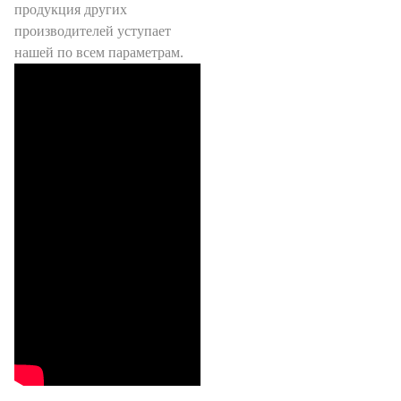
продукция других
производителей уступает
нашей по всем параметрам.