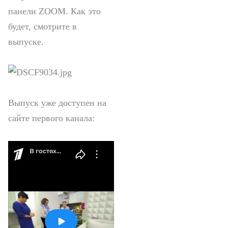
панели ZOOM. Как это
будет, смотрите в
выпуске.
Выпуск уже доступен на
сайте первого канала: