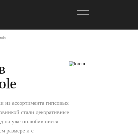
pole
в
ole
ки из ассортимента гипсовых
новинкой стали декоративные
яд на уже полюбившиеся
м размере и с