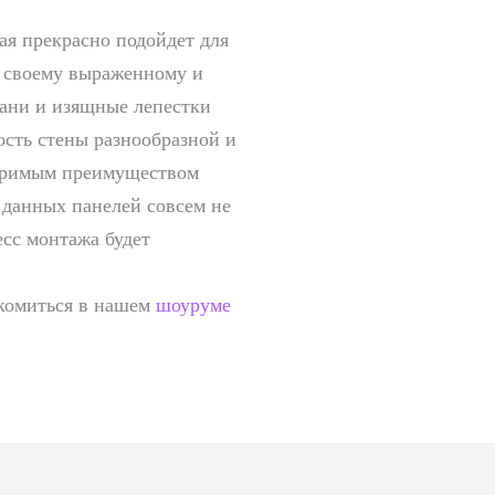
рая прекрасно подойдет для
 своему выраженному и
рани и изящные лепестки
ость стены разнообразной и
поримым преимуществом
е данных панелей совсем не
есс монтажа будет
акомиться в нашем
шоуруме