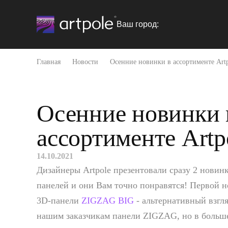
Ваш город:
Главная
Новости
Осенние новинки в ассортименте Art
Осенние новинки 
ассортименте Artp
14.10.2021
Дизайнеры Artpole презентовали сразу 2 новин
панелей и они Вам точно понравятся! Первой 
3D-панели
ZIGZAG BIG
- альтернативный взгл
нашим заказчикам панели ZIGZAG, но в больше