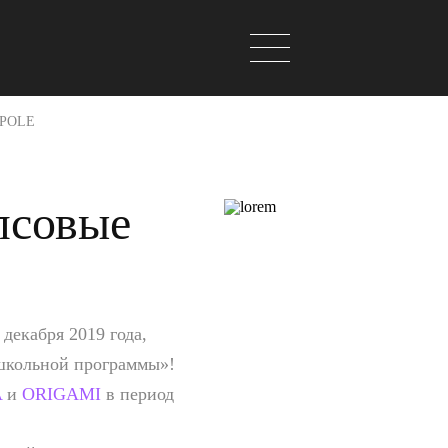
TPOLE
псовые
 декабря 2019 года,
 школьной программы»!
A
и
ORIGAMI
в период