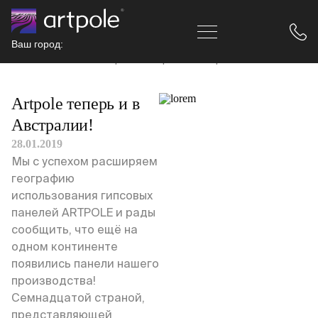
Ваш город:
Главная
Новости
Artpole теперь и в Австралии!
Artpole теперь и в
Австралии!
28.01.2019
Мы с успехом расширяем
географию
использования гипсовых
панелей ARTPOLE и рады
сообщить, что ещё на
одном континенте
появились панели нашего
производства!
Семнадцатой страной,
представляющей