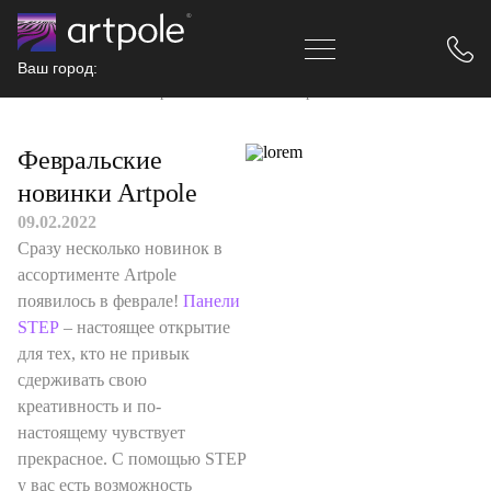
Ваш город:
Главная
Новости
Февральские новинки Artpole
Февральские
новинки Artpole
09.02.2022
Сразу несколько новинок в
ассортименте Artpole
появилось в феврале!
Панели
STEP
– настоящее открытие
для тех, кто не привык
сдерживать свою
креативность и по-
настоящему чувствует
прекрасное. С помощью STEP
у вас есть возможность