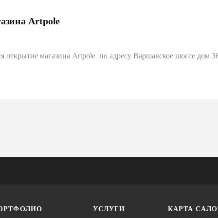
азина Artpole
я открытие магазина Artpole по адресу Варшавское шоссе дом 36
ОРТФОЛИО
УСЛУГИ
КАРТА САЛ