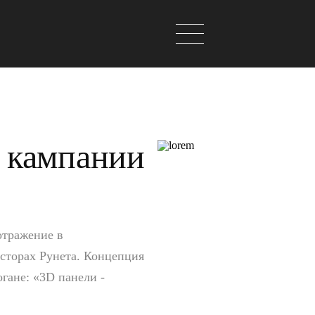
 кампании
отражение в
сторах Рунета. Концепция
гане: «3D панели -