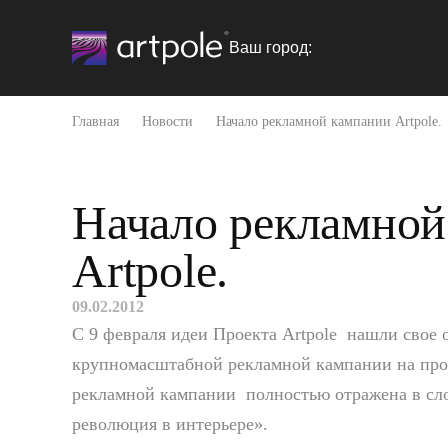
Ваш город:
Главная
Новости
Начало рекламной кампании Artpole.
Начало рекламной
Artpole.
09.02.2012
С 9 февраля идеи Проекта Artpole нашли свое 
крупномасштабной рекламной кампании на про
рекламной кампании полностью отражена в сло
революция в интерьере».