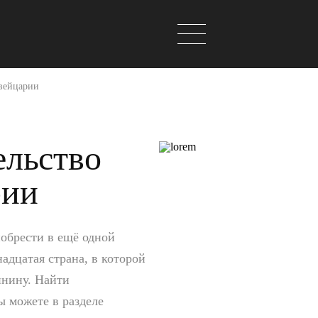
Швейцарии
ельство
рии
обрести в ещё одной
адцатая страна, в которой
пнину. Найти
ы можете в разделе