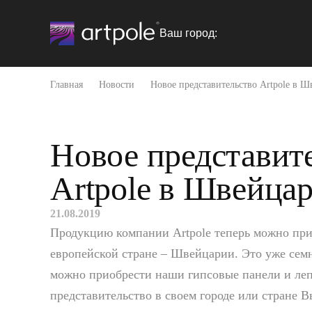
Ваш город:
Главная
Новости
Новое представительство Artpole в 
Новое представит
Artpole в Швейца
21.08.2019
Продукцию компании Artpole теперь можно при
европейской стране – Швейцарии. Это уже семн
можно приобрести наши гипсовые панели и ле
представительство в своем городе или стране В