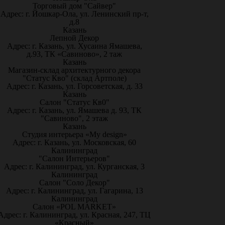
Торговый дом "Сайвер"
Адрес: г. Йошкар-Ола, ул. Ленинский пр-т,
д.8
Казань
Лепной Декор
Адрес: г. Казань, ул. Хусаина Ямашева,
д.93, ТК «Савиново», 2 таж
Казань
Магазин-склад архитектурного декора
"Статус Кво" (склад Артполе)
Адрес: г. Казань, ул. Горсоветская, д. 33
Казань
Салон "Статус Кв0"
Адрес: г. Казань, ул. Ямашева д. 93, ТК
"Савиново", 2 этаж
Казань
Студия интерьера «My design»
Адрес: г. Казань, ул. Московская, 60
Калининград
"Салон Интерьеров"
Адрес: г. Калининград, ул. Курганская, 3
Калининград
Салон "Соло Декор"
Адрес: г. Калининград, ул. Гагарина, 13
Калининград
Салон «POL MARKET»
Адрес: г. Калининград, ул. Красная, 247, ТЦ
«Красный»