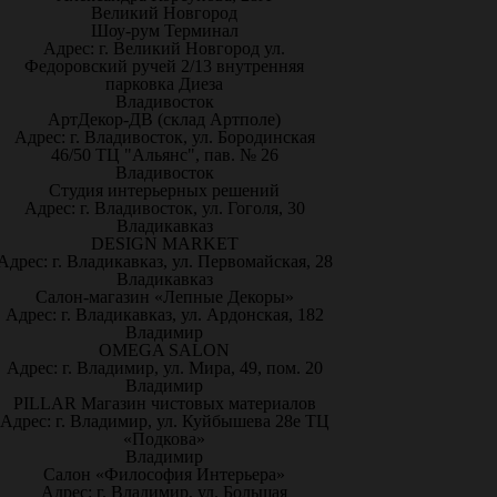
Великий Новгород
Шоу-рум Терминал
Адрес: г. Великий Новгород ул.
Федоровский ручей 2/13 внутренняя
парковка Диеза
Владивосток
АртДекор-ДВ (склад Артполе)
Адрес: г. Владивосток, ул. Бородинская
46/50 ТЦ "Альянс", пав. № 26
Владивосток
Студия интерьерных решений
Адрес: г. Владивосток, ул. Гоголя, 30
Владикавказ
DESIGN MARKET
Адрес: г. Владикавказ, ул. Первомайская, 28
Владикавказ
Салон-магазин «Лепные Декоры»
Адрес: г. Владикавказ, ул. Ардонская, 182
Владимир
OMEGA SALON
Адрес: г. Владимир, ул. Мира, 49, пом. 20
Владимир
PILLAR Магазин чистовых материалов
Адрес: г. Владимир, ул. Куйбышева 28е ТЦ
«Подкова»
Владимир
Салон «Философия Интерьера»
Адрес: г. Владимир, ул. Большая