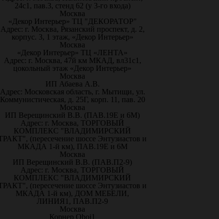
24с1, пав.3, стенд 62 (у 3-го входа)
Москва
«Декор Интерьер» ТЦ "ДЕКОРАТОР"
Адрес: г. Москва, Рязанский проспект, д. 2,
корпус. 3, 1 этаж, «Декор Интерьер»
Москва
«Декор Интерьер» ТЦ «ЛЕНТА»
Адрес: г. Москва, 47й км МКАД, вл31с1,
цокольный этаж «Декор Интерьер»
Москва
ИП Абаева А.В.
Адрес: Московская область, г. Мытищи, ул.
Коммунистическая, д. 25Г, корп. 11, пав. 20
Москва
ИП Верещинский В.В. (ПАВ.19Е и 6М)
Адрес: г. Москва, ТОРГОВЫЙ
КОМПЛЕКС "ВЛАДИМИРСКИЙ
ТРАКТ", (пересечение шоссе Энтузиастов и
МКАДА 1-й км), ПАВ.19Е и 6М
Москва
ИП Верещинский В.В. (ПАВ.П2-9)
Адрес: г. Москва, ТОРГОВЫЙ
КОМПЛЕКС "ВЛАДИМИРСКИЙ
ТРАКТ", (пересечение шоссе Энтузиастов и
МКАДА 1-й км), ДОМ МЕБЕЛИ,
ЛИНИЯ1, ПАВ.П2-9
Москва
Корнер Oboi1