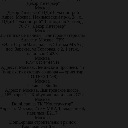
"Декор Интерьер"
Москва
"Декор Интерьер" ЦДиИ Экспострой
Адрес: Москва, Нахимовский пр-к, 24, с1
ЦДиИ "Экспострой" 1 этаж, пав.3, стенд
76-77 "Декор Интерьер"
Москва
3D гипсовые панели - Элитсройматериалы
Адрес: г. Москва, ТРК
«ЭлитСтройМатериалы», 51-й км МКАД
пос. Заречье, ул.Торговая, с.2, 1 этаж,
павильон С42/3
Москва
BACKGROUND
Адрес: г. Москва, Ленинский проспект, 45
(подъехать к складу со двора — ориентир
ПОДЪЕЗД №8)
Москва
Ceramics Studio
Адрес: г. Москва, Дмитровское шоссе,
д.165, корп.1, ТК «Бухта», павильон 2G22
Москва
DomLepnina ТК "Конструктор"
Адрес: г. Москва, 25 км МКАД, владение 4,
павильон Б2.17
Москва
DomLepnina строительный рынок
"Владимирский тракт"