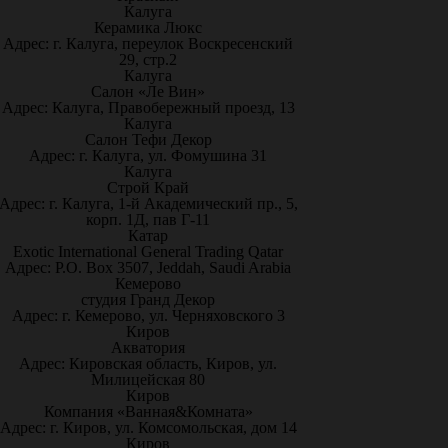
Калуга
Керамика Люкс
Адрес: г. Калуга, переулок Воскресенский
29, стр.2
Калуга
Салон «Ле Вин»
Адрес: Калуга, Правобережный проезд, 13
Калуга
Салон Тефи Декор
Адрес: г. Калуга, ул. Фомушина 31
Калуга
Строй Край
Адрес: г. Калуга, 1-й Академический пр., 5,
корп. 1Д, пав Г-11
Катар
Exotic International General Trading Qatar
Адрес: P.O. Box 3507, Jeddah, Saudi Arabia
Кемерово
студия Гранд Декор
Адрес: г. Кемерово, ул. Черняховского 3
Киров
Акватория
Адрес: Кировская область, Киров, ул.
Милицейская 80
Киров
Компания «Ванная&Комната»
Адрес: г. Киров, ул. Комсомольская, дом 14
Киров