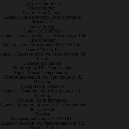
д.2Б, /строение С1
Екатеринбург
Салон "Сан Марко"
Адрес: г. Екатеринбург, Верх-Исетский
бульвар, 18
Екатеринбург
Салон «LOYMINA»
Адрес: г. Екатеринбург, ул. Московская 194
Екатеринбург
Центр улучшения жилья «ВАУ ХАУЗ»,
Салон "Декор ТД
Адрес: г. Екатеринбург ул. Металлургов, 84,
1 этаж
Железнодорожный
DomLepnina ТК «Строй парк»
Адрес: Московская область, г.
Железнодорожный, ул. Пригородная, 92
Иваново
Декор-центр "Арагон"
Адрес: г. Иваново, ул. Крутицкая, д. 14а
Иваново
Магазин «Твой Интерьер»
Адрес: г. Иваново, проспект Текстильщиков
80 ТЦ Аксон
Ижевск
Интерьерный салон "CAPITEL"
Адрес: г. Ижевск, ул. Удмуртская 304е, ТЦ
"Орион", 2 этаж