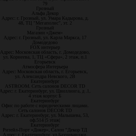
79
Грозный
Альфа Декор
Адрес: г. Грозный, ул. Умара Кадырова, д.
48, ТЦ "Мегаполис", эт. 2
Грозный
Магазин «Джем»
Адрес: г. Грозный, ул. Карла Маркса, 17
Домодедово
FOX интерьер
Адрес: Московская область, г. Домодедово,
ул. Корнеева, 1, ТЦ «Сфера», 2 этаж, п.1
Егорьевск
Атмосфера Интерьера
Адрес: Московская область, г. Егорьевск,
ул. Александра Невского, 2В
Екатеринбург
ASTROOM. Сеть салонов DECOR TD
Адрес: г. Екатеринбург, ул. Цвиллинга, д .1,
4 этаж корпус Б
Екатеринбург
Офис по работе с юридическими лицами.
Сеть салонов DECOR TD
Адрес: г. Екатеринбург, ул. Малышева, 53,
оф.514 |5 этаж|
Екатеринбург
Ритейл-Порт «Докер», Салон "Декор ТД
Адрес: г. Екатеринбург, ул.Бахчиванджи,