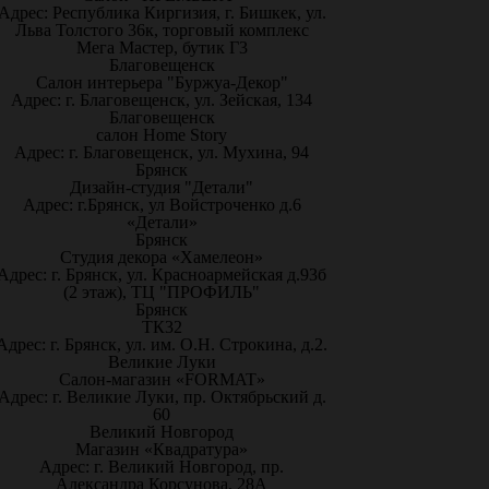
Адрес: Республика Киргизия, г. Бишкек, ул.
Льва Толстого 36к, торговый комплекс
Мега Мастер, бутик Г3
Благовещенск
Салон интерьера "Буржуа-Декор"
Адрес: г. Благовещенск, ул. Зейская, 134
Благовещенск
салон Home Story
Адрес: г. Благовещенск, ул. Мухина, 94
Брянск
Дизайн-студия "Детали"
Адрес: г.Брянск, ул Войстроченко д.6
«Детали»
Брянск
Студия декора «Хамелеон»
Адрес: г. Брянск, ул. Красноармейская д.93б
(2 этаж), ТЦ "ПРОФИЛЬ"
Брянск
ТК32
Адрес: г. Брянск, ул. им. О.Н. Строкина, д.2.
Великие Луки
Салон-магазин «FORMAT»
Адрес: г. Великие Луки, пр. Октябрьский д.
60
Великий Новгород
Магазин «Квадратура»
Адрес: г. Великий Новгород, пр.
Александра Корсунова, 28А