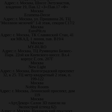
Адрес: г. Москва, Шоссе Энтузиастов,
владение 19, Пав.12 «З»/Пав.17 «Ф»
Москва
Ecumena-Decor
Адрес: г. Москва, ул. Пришвина 26, ТЦ
"Миллион мелочей" 1-й этаж, секция С17/2
Москва
EuroPlit.ru
Адрес: г. Москва, ТК Славянский Стан, 41
км МКАД, 1 линия, пав. В19/4
Москва
MY-BURO
Адрес: г. Москва, ТЦ Румянцево Бизнес-
Парк. 22ой км Киевского шоссе. Вл.4
корпус Г, сек. 207Г
Москва
New Light
Адрес: г. Москва, Волгоградский проспект
32, к 25. ТЦ метр квадратный 2 этаж, п.
199-122
Москва
Nobby Rooms
Адрес: г. Москва, Ленинский проспект, дом
119
Москва
«АртДекор» Салон 3D панели на
Экспострой (стенд 62)
Адрес: г. Москва, Нахимовский проспект,