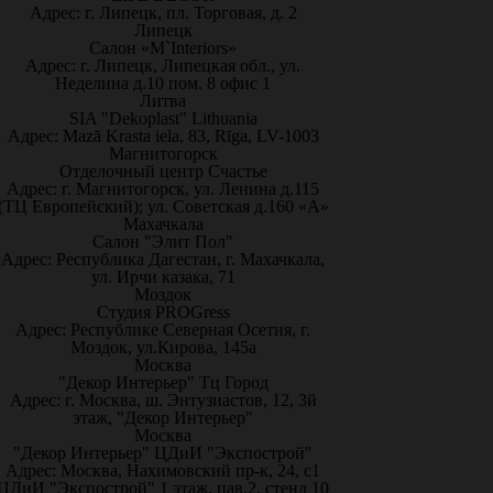
Адрес: г. Липецк, пл. Торговая, д. 2
Липецк
Салон «M`Interiors»
Адрес: г. Липецк, Липецкая обл., ул.
Неделина д.10 пом. 8 офис 1
Литва
SIA "Dekoplast" Lithuania
Адрес: Mazā Krasta iela, 83, Rīga, LV-1003
Магнитогорск
Отделочный центр Счастье
Адрес: г. Магнитогорск, ул. Ленина д.115
(ТЦ Европейский); ул. Советская д.160 «А»
Махачкала
Салон "Элит Пол"
Адрес: Республика Дагестан, г. Махачкала,
ул. Ирчи казака, 71
Моздок
Студия PROGress
Адрес: Республике Северная Осетия, г.
Моздок, ул.Кирова, 145а
Москва
"Декор Интерьер" Тц Город
Адрес: г. Москва, ш. Энтузиастов, 12, 3й
этаж, "Декор Интерьер"
Москва
"Декор Интерьер" ЦДиИ "Экспострой"
Адрес: Москва, Нахимовский пр-к, 24, с1
ЦДиИ "Экспострой" 1 этаж, пав.2, стенд 10