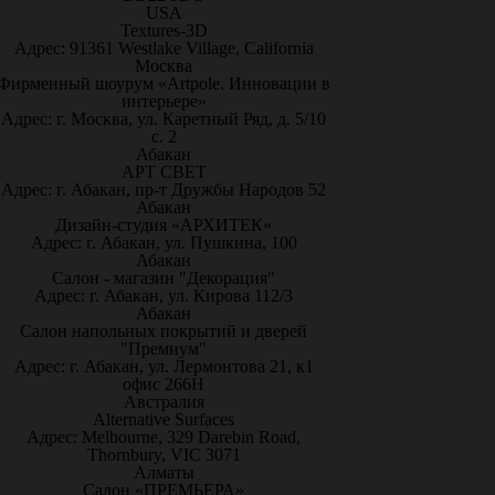
USA
Textures-3D
Адрес: 91361 Westlake Village, California
Москва
Фирменный шоурум «Artpole. Инновации в
интерьере»
Адрес: г. Москва, ул. Каретный Ряд, д. 5/10
с. 2
Абакан
АРТ СВЕТ
Адрес: г. Абакан, пр-т Дружбы Народов 52
Абакан
Дизайн-студия «АРХИТЕК»
Адрес: г. Абакан, ул. Пушкина, 100
Абакан
Салон - магазин "Декорация"
Адрес: г. Абакан, ул. Кирова 112/3
Абакан
Салон напольных покрытий и дверей
"Премиум"
Адрес: г. Абакан, ул. Лермонтова 21, к1
офис 266Н
Австралия
Alternative Surfaces
Адрес: Melbourne, 329 Darebin Road,
Thornbury, VIC 3071
Алматы
Салон «ПРЕМЬЕРА»