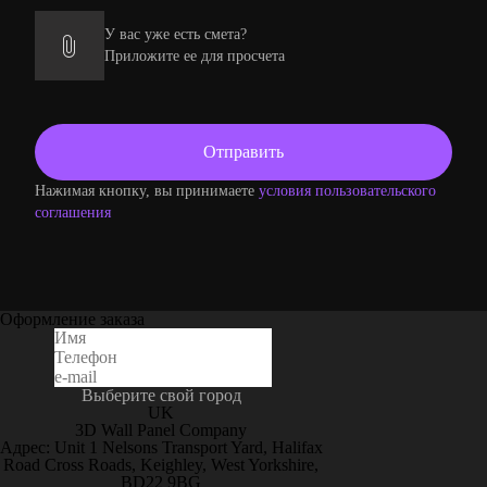
У вас уже есть смета?
Приложите ее для просчета
Нажимая кнопку, вы принимаете
условия пользовательского
соглашения
Оформление заказа
Выберите свой город
UK
3D Wall Panel Company
Адрес: Unit 1 Nelsons Transport Yard, Halifax
Road Cross Roads, Keighley, West Yorkshire,
BD22 9BG