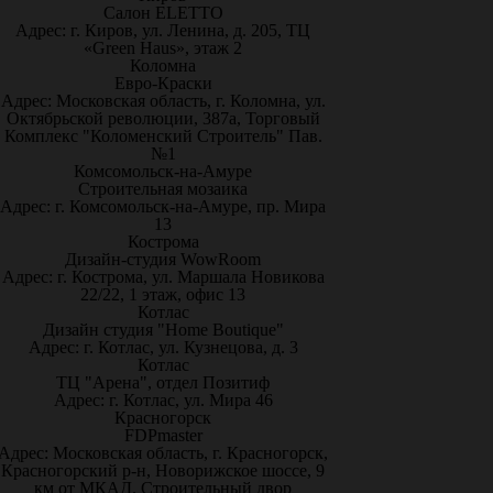
Салон ELETTO
Адрес: г. Киров, ул. Ленина, д. 205, ТЦ
«Green Haus», этаж 2
Коломна
Евро-Краски
Адрес: Московская область, г. Коломна, ул.
Октябрьской революции, 387а, Торговый
Комплекс "Коломенский Строитель" Пав.
№1
Комсомольск-на-Амуре
Строительная мозаика
Адрес: г. Комсомольск-на-Амуре, пр. Мира
13
Кострома
Дизайн-студия WowRoom
Адрес: г. Кострома, ул. Маршала Новикова
22/22, 1 этаж, офис 13
Котлас
Дизайн студия "Home Boutique"
Адрес: г. Котлас, ул. Кузнецова, д. 3
Котлас
ТЦ "Арена", отдел Позитиф
Адрес: г. Котлас, ул. Мира 46
Красногорск
FDPmaster
Адрес: Московская область, г. Красногорск,
Красногорский р-н, Новорижское шоссе, 9
км от МКАД. Строительный двор