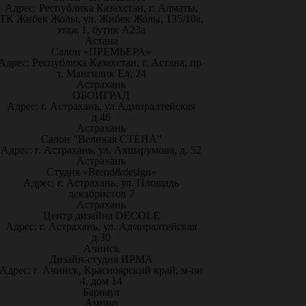
Адрес: Республика Казахстан, г. Алматы,
ТК Жибек Жолы, ул. Жибек Жолы, 135/10а,
этаж 1, бутик А23а
Астана
Салон «ПРЕМЬЕРА»
Адрес: Республика Казахстан, г. Астана, пр-
т. Мангилик Ел, 24
Астрахань
ОБОИГРАД
Адрес: г. Астрахань, ул.Адмиралтейская
д.46
Астрахань
Салон "Великая СТЕНА"
Адрес: г. Астрахань, ул. Ахшарумова, д. 52
Астрахань
Студия «Brend&design»
Адрес: г. Астрахань, ул. Площадь
декабристов 7
Астрахань
Центр дизайна DECOLE
Адрес: г. Астрахань, ул. Адмиралтейская
д.30
Ачинск
Дизайн-студия ИРМА
Адрес: г. Ачинск, Красноярский край, м-он
4, дом 14
Барнаул
Ампир