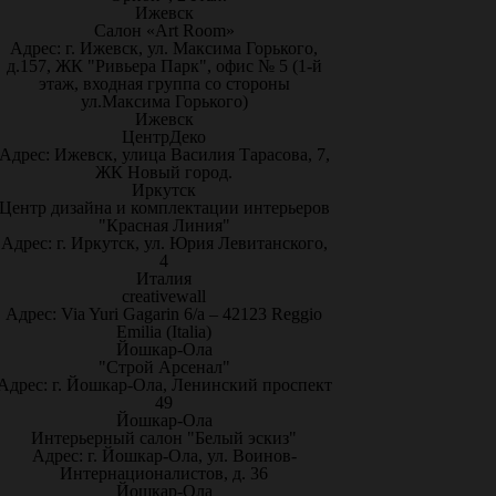
Ижевск
Салон «Art Room»
Адрес: г. Ижевск, ул. Максима Горького,
д.157, ЖК "Ривьера Парк", офис № 5 (1-й
этаж, входная группа со стороны
ул.Максима Горького)
Ижевск
ЦентрДеко
Адрес: Ижевск, улица Василия Тарасова, 7,
ЖК Новый город.
Иркутск
Центр дизайна и комплектации интерьеров
"Красная Линия"
Адрес: г. Иркутск, ул. Юрия Левитанского,
4
Италия
creativewall
Адрес: Via Yuri Gagarin 6/a – 42123 Reggio
Emilia (Italia)
Йошкар-Ола
"Строй Арсенал"
Адрес: г. Йошкар-Ола, Ленинский проспект
49
Йошкар-Ола
Интерьерный салон "Белый эскиз"
Адрес: г. Йошкар-Ола, ул. Воинов-
Интернационалистов, д. 36
Йошкар-Ола