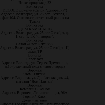
Нижегородская д.32
Волгоград
DECOLE шоу-рум (Салон "Декорация")
Адрес: г. Волгоград, ул. 25 лет Октября, 1,
офис 104. Оптово-строительный рынок на
Тулака
Волгоград
«ДОМ КАМЕНЬОН»
Адрес: г. Волгоград, ул. 25 лет Октября, д.
1, стр. 1, ТК "Фаворит".
Волгоград
Салон «Свет Южанки»
Адрес: г. Волгоград, ул. 25 лет Октября 1Ц,
склад ТР
Вологда
Европласт
Адрес: г. Вологда, ул. Сергея Преминина,
д.10 (отдельный вход с левого торца)
Воронеж
"Дом Плитки"
Адрес: г. Воронеж. ул. Донбасская, дом 44,
магазин "Дом Плитки"
Воронеж
Компания ЭкоПол
Адрес: г. Воронеж, Ленинский пр-т, 96А
Горячий Ключ
Джем - магазин
Адрес: г. Горячий Ключ, ул. Черняховского