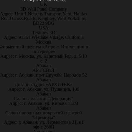
UK
3D Wall Panel Company
Адрес: Unit 1 Nelsons Transport Yard, Halifax
Road Cross Roads, Keighley, West Yorkshire,
BD22 9BG
USA
Textures-3D
Адрес: 91361 Westlake Village, California
Москва
Фирменный шоурум «Artpole. Инновации в
интерьере»
Адрес: г. Москва, ул. Каретный Ряд, д. 5/10
с. 2
Абакан
АРТ СВЕТ
Адрес: г. Абакан, пр-т Дружбы Народов 52
Абакан
Дизайн-студия «АРХИТЕК»
Адрес: г. Абакан, ул. Пушкина, 100
Абакан
Салон - магазин "Декорация"
Адрес: г. Абакан, ул. Кирова 112/3
Абакан
Салон напольных покрытий и дверей
"Премиум"
Адрес: г. Абакан, ул. Лермонтова 21, к1
офис 266Н
Австралия