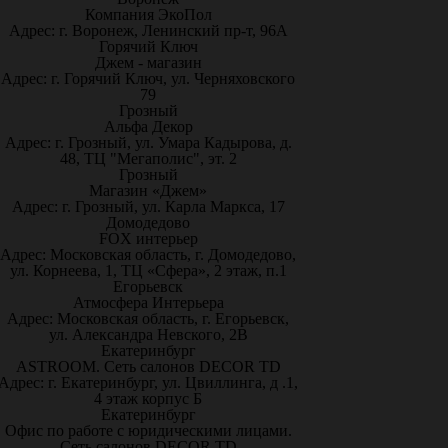
Компания ЭкоПол
Адрес: г. Воронеж, Ленинский пр-т, 96А
Горячий Ключ
Джем - магазин
Адрес: г. Горячий Ключ, ул. Черняховского
79
Грозный
Альфа Декор
Адрес: г. Грозный, ул. Умара Кадырова, д.
48, ТЦ "Мегаполис", эт. 2
Грозный
Магазин «Джем»
Адрес: г. Грозный, ул. Карла Маркса, 17
Домодедово
FOX интерьер
Адрес: Московская область, г. Домодедово,
ул. Корнеева, 1, ТЦ «Сфера», 2 этаж, п.1
Егорьевск
Атмосфера Интерьера
Адрес: Московская область, г. Егорьевск,
ул. Александра Невского, 2В
Екатеринбург
ASTROOM. Сеть салонов DECOR TD
Адрес: г. Екатеринбург, ул. Цвиллинга, д .1,
4 этаж корпус Б
Екатеринбург
Офис по работе с юридическими лицами.
Сеть салонов DECOR TD