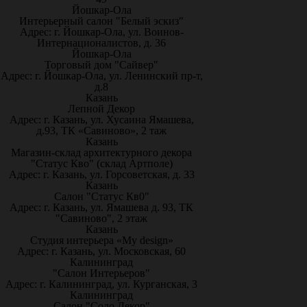
Йошкар-Ола
Интерьерный салон "Белый эскиз"
Адрес: г. Йошкар-Ола, ул. Воинов-
Интернационалистов, д. 36
Йошкар-Ола
Торговый дом "Сайвер"
Адрес: г. Йошкар-Ола, ул. Ленинский пр-т,
д.8
Казань
Лепной Декор
Адрес: г. Казань, ул. Хусаина Ямашева,
д.93, ТК «Савиново», 2 таж
Казань
Магазин-склад архитектурного декора
"Статус Кво" (склад Артполе)
Адрес: г. Казань, ул. Горсоветская, д. 33
Казань
Салон "Статус Кв0"
Адрес: г. Казань, ул. Ямашева д. 93, ТК
"Савиново", 2 этаж
Казань
Студия интерьера «My design»
Адрес: г. Казань, ул. Московская, 60
Калининград
"Салон Интерьеров"
Адрес: г. Калининград, ул. Курганская, 3
Калининград
Салон "Соло Декор"