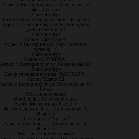
Адрес: г. Екатеринбург, ул. Малышева, 53,
оф.514 |5 этаж|
Екатеринбург
Ритейл-Порт «Докер», Салон "Декор ТД
Адрес: г. Екатеринбург, ул.Бахчиванджи,
д.2Б, /строение С1
Екатеринбург
Салон "Сан Марко"
Адрес: г. Екатеринбург, Верх-Исетский
бульвар, 18
Екатеринбург
Салон «LOYMINA»
Адрес: г. Екатеринбург, ул. Московская 194
Екатеринбург
Центр улучшения жилья «ВАУ ХАУЗ»,
Салон "Декор ТД
Адрес: г. Екатеринбург ул. Металлургов, 84,
1 этаж
Железнодорожный
DomLepnina ТК «Строй парк»
Адрес: Московская область, г.
Железнодорожный, ул. Пригородная, 92
Иваново
Декор-центр "Арагон"
Адрес: г. Иваново, ул. Крутицкая, д. 14а
Иваново
Магазин «Твой Интерьер»
Адрес: г. Иваново, проспект Текстильщиков