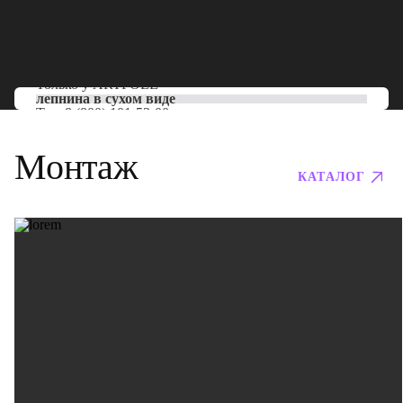
Только у
ARTPOLE
лепнина в сухом виде
Тел:
8 (800) 101-53-00
Монтаж
КАТАЛОГ