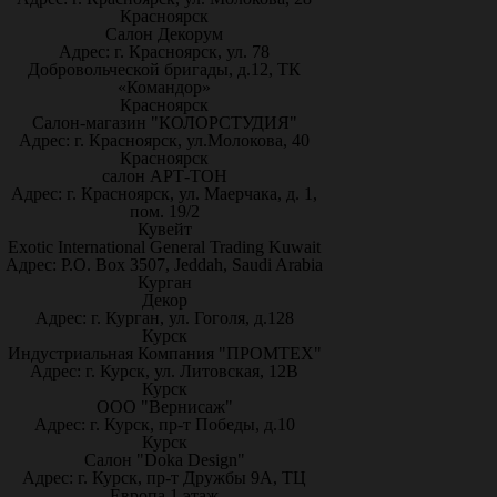
Красноярск
Салон Декорум
Адрес: г. Красноярск, ул. 78
Добровольческой бригады, д.12, ТК
«Командор»
Красноярск
Салон-магазин "КОЛОРСТУДИЯ"
Адрес: г. Красноярск, ул.Молокова, 40
Красноярск
салон АРТ-ТОН
Адрес: г. Красноярск, ул. Маерчака, д. 1,
пом. 19/2
Кувейт
Exotic International General Trading Kuwait
Адрес: P.O. Box 3507, Jeddah, Saudi Arabia
Курган
Декор
Адрес: г. Курган, ул. Гоголя, д.128
Курск
Индустриальная Компания "ПРОМТЕХ"
Адрес: г. Курск, ул. Литовская, 12В
Курск
ООО "Вернисаж"
Адрес: г. Курск, пр-т Победы, д.10
Курск
Салон "Doka Design"
Адрес: г. Курск, пр-т Дружбы 9А, ТЦ
Европа 1 этаж