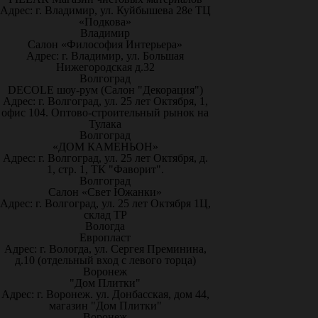
Адрес: г. Владимир, ул. Куйбышева 28е ТЦ
«Подкова»
Владимир
Салон «Философия Интерьера»
Адрес: г. Владимир, ул. Большая
Нижегородская д.32
Волгоград
DECOLE шоу-рум (Салон "Декорация")
Адрес: г. Волгоград, ул. 25 лет Октября, 1,
офис 104. Оптово-строительный рынок на
Тулака
Волгоград
«ДОМ КАМЕНЬОН»
Адрес: г. Волгоград, ул. 25 лет Октября, д.
1, стр. 1, ТК "Фаворит".
Волгоград
Салон «Свет Южанки»
Адрес: г. Волгоград, ул. 25 лет Октября 1Ц,
склад ТР
Вологда
Европласт
Адрес: г. Вологда, ул. Сергея Преминина,
д.10 (отдельный вход с левого торца)
Воронеж
"Дом Плитки"
Адрес: г. Воронеж. ул. Донбасская, дом 44,
магазин "Дом Плитки"
Воронеж