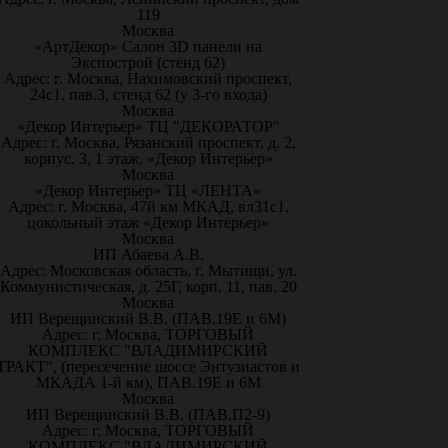
119
Москва
«АртДекор» Салон 3D панели на
Экспострой (стенд 62)
Адрес: г. Москва, Нахимовский проспект,
24с1, пав.3, стенд 62 (у 3-го входа)
Москва
«Декор Интерьер» ТЦ "ДЕКОРАТОР"
Адрес: г. Москва, Рязанский проспект, д. 2,
корпус. 3, 1 этаж, «Декор Интерьер»
Москва
«Декор Интерьер» ТЦ «ЛЕНТА»
Адрес: г. Москва, 47й км МКАД, вл31с1,
цокольный этаж «Декор Интерьер»
Москва
ИП Абаева А.В.
Адрес: Московская область, г. Мытищи, ул.
Коммунистическая, д. 25Г, корп. 11, пав. 20
Москва
ИП Верещинский В.В. (ПАВ.19Е и 6М)
Адрес: г. Москва, ТОРГОВЫЙ
КОМПЛЕКС "ВЛАДИМИРСКИЙ
ТРАКТ", (пересечение шоссе Энтузиастов и
МКАДА 1-й км), ПАВ.19Е и 6М
Москва
ИП Верещинский В.В. (ПАВ.П2-9)
Адрес: г. Москва, ТОРГОВЫЙ
КОМПЛЕКС "ВЛАДИМИРСКИЙ