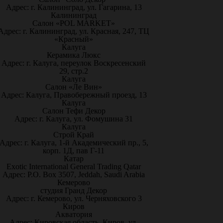
Адрес: г. Калининград, ул. Гагарина, 13
Калининград
Салон «POL MARKET»
Адрес: г. Калининград, ул. Красная, 247, ТЦ
«Красный»
Калуга
Керамика Люкс
Адрес: г. Калуга, переулок Воскресенский
29, стр.2
Калуга
Салон «Ле Вин»
Адрес: Калуга, Правобережный проезд, 13
Калуга
Салон Тефи Декор
Адрес: г. Калуга, ул. Фомушина 31
Калуга
Строй Край
Адрес: г. Калуга, 1-й Академический пр., 5,
корп. 1Д, пав Г-11
Катар
Exotic International General Trading Qatar
Адрес: P.O. Box 3507, Jeddah, Saudi Arabia
Кемерово
студия Гранд Декор
Адрес: г. Кемерово, ул. Черняховского 3
Киров
Акватория
Адрес: Кировская область, Киров, ул.