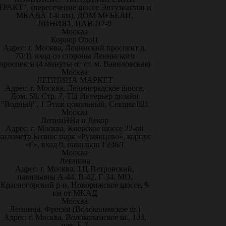
ТРАКТ", (пересечение шоссе Энтузиастов и
МКАДА 1-й км), ДОМ МЕБЕЛИ,
ЛИНИЯ1, ПАВ.П2-9
Москва
Корнер Oboi1
Адрес: г. Москва, Ленинский проспект д.
70/11 вход со стороны Ленинского
проспекта (4 минуты от ст. м. Вавиловская)
Москва
ЛЕПНИНА МАРКЕТ
Адрес: г. Москва, Ленинградское шоссе,
Дом. 58, Стр. 7, ТЦ Интерьер дизайн
"Водный", 1 Этаж цокольный, Секция 021
Москва
ЛепниННа и Декор
Адрес: г. Москва, Киевское шоссе 22-ой
километр Бизнес парк «Румянцево», корпус
«Г», вход 9, павильон Г246/1
Москва
Лепнина
Адрес: г. Москва, ТЦ Петровский,
павильоны А-44, В-42, Г-34. МО,
Красногорский р-н, Новорижское шоссе, 9
км от МКАД
Москва
Лепнина, Фрески (Волоколамское ш.)
Адрес: г. Москва, Волоколамское ш., 103,
пав. Б-7