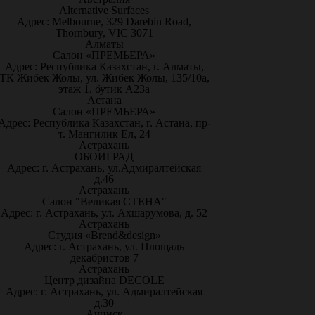
Alternative Surfaces
Адрес: Melbourne, 329 Darebin Road,
Thornbury, VIC 3071
Алматы
Салон «ПРЕМЬЕРА»
Адрес: Республика Казахстан, г. Алматы,
ТК Жибек Жолы, ул. Жибек Жолы, 135/10а,
этаж 1, бутик А23а
Астана
Салон «ПРЕМЬЕРА»
Адрес: Республика Казахстан, г. Астана, пр-
т. Мангилик Ел, 24
Астрахань
ОБОИГРАД
Адрес: г. Астрахань, ул.Адмиралтейская
д.46
Астрахань
Салон "Великая СТЕНА"
Адрес: г. Астрахань, ул. Ахшарумова, д. 52
Астрахань
Студия «Brend&design»
Адрес: г. Астрахань, ул. Площадь
декабристов 7
Астрахань
Центр дизайна DECOLE
Адрес: г. Астрахань, ул. Адмиралтейская
д.30
Ачинск