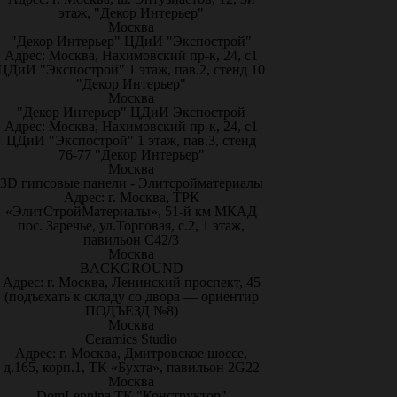
этаж, "Декор Интерьер"
Москва
"Декор Интерьер" ЦДиИ "Экспострой"
Адрес: Москва, Нахимовский пр-к, 24, с1
ЦДиИ "Экспострой" 1 этаж, пав.2, стенд 10
"Декор Интерьер"
Москва
"Декор Интерьер" ЦДиИ Экспострой
Адрес: Москва, Нахимовский пр-к, 24, с1
ЦДиИ "Экспострой" 1 этаж, пав.3, стенд
76-77 "Декор Интерьер"
Москва
3D гипсовые панели - Элитсройматериалы
Адрес: г. Москва, ТРК
«ЭлитСтройМатериалы», 51-й км МКАД
пос. Заречье, ул.Торговая, с.2, 1 этаж,
павильон С42/3
Москва
BACKGROUND
Адрес: г. Москва, Ленинский проспект, 45
(подъехать к складу со двора — ориентир
ПОДЪЕЗД №8)
Москва
Ceramics Studio
Адрес: г. Москва, Дмитровское шоссе,
д.165, корп.1, ТК «Бухта», павильон 2G22
Москва
DomLepnina ТК "Конструктор"