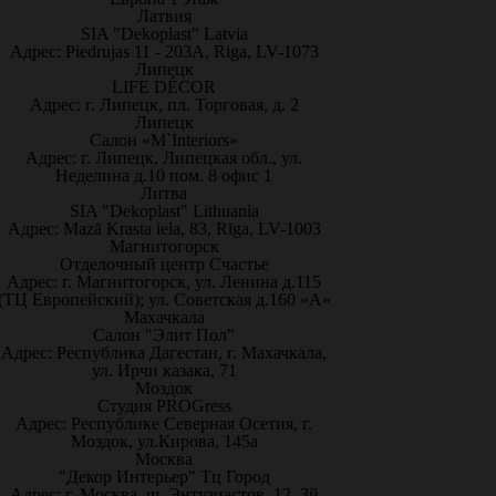
Латвия
SIA "Dekoplast" Latvia
Адрес: Piedrujas 11 - 203A, Riga, LV-1073
Липецк
LIFE DÉCOR
Адрес: г. Липецк, пл. Торговая, д. 2
Липецк
Салон «M`Interiors»
Адрес: г. Липецк, Липецкая обл., ул.
Неделина д.10 пом. 8 офис 1
Литва
SIA "Dekoplast" Lithuania
Адрес: Mazā Krasta iela, 83, Rīga, LV-1003
Магнитогорск
Отделочный центр Счастье
Адрес: г. Магнитогорск, ул. Ленина д.115
(ТЦ Европейский); ул. Советская д.160 «А»
Махачкала
Салон "Элит Пол"
Адрес: Республика Дагестан, г. Махачкала,
ул. Ирчи казака, 71
Моздок
Студия PROGress
Адрес: Республике Северная Осетия, г.
Моздок, ул.Кирова, 145а
Москва
"Декор Интерьер" Тц Город
Адрес: г. Москва, ш. Энтузиастов, 12, 3й