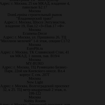
Адрес: г. Москва, 25 км МКАД, владение 4,
павильон Б2.17
Москва
DomLepnina строительный рынок
"Владимирский тракт"
Адрес: г. Москва, Шоссе Энтузиастов,
владение 19, Пав.12 «З»/Пав.17 «Ф»
Москва
Ecumena-Decor
Адрес: г. Москва, ул. Пришвина 26, ТЦ
"Миллион мелочей" 1-й этаж, секция С17/2
Москва
EuroPlit.ru
Адрес: г. Москва, ТК Славянский Стан, 41
км МКАД, 1 линия, пав. В19/4
Москва
MY-BURO
Адрес: г. Москва, ТЦ Румянцево Бизнес-
Парк. 22ой км Киевского шоссе. Вл.4
корпус Г, сек. 207Г
Москва
New Light
Адрес: г. Москва, Волгоградский проспект
32, к 25. ТЦ метр квадратный 2 этаж, п.
199-122
Москва
Nobby Rooms
Адрес: г. Москва, Ленинский проспект, дом