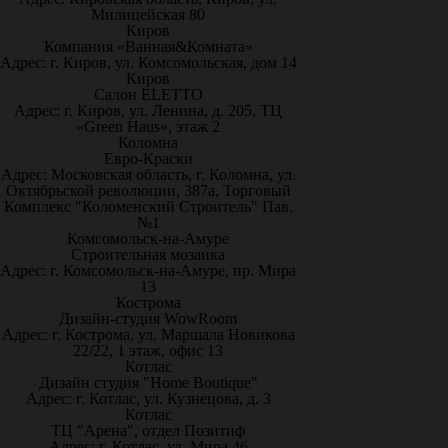
Милицейская 80
Киров
Компания «Ванная&Комната»
Адрес: г. Киров, ул. Комсомольская, дом 14
Киров
Салон ELETTO
Адрес: г. Киров, ул. Ленина, д. 205, ТЦ
«Green Haus», этаж 2
Коломна
Евро-Краски
Адрес: Московская область, г. Коломна, ул.
Октябрьской революции, 387а, Торговый
Комплекс "Коломенский Строитель" Пав.
№1
Комсомольск-на-Амуре
Строительная мозаика
Адрес: г. Комсомольск-на-Амуре, пр. Мира
13
Кострома
Дизайн-студия WowRoom
Адрес: г. Кострома, ул. Маршала Новикова
22/22, 1 этаж, офис 13
Котлас
Дизайн студия "Home Boutique"
Адрес: г. Котлас, ул. Кузнецова, д. 3
Котлас
ТЦ "Арена", отдел Позитиф
Адрес: г. Котлас, ул. Мира 46