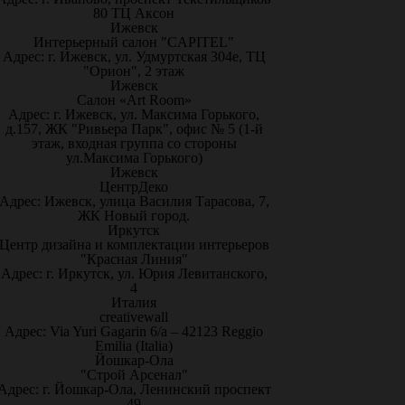
80 ТЦ Аксон
Ижевск
Интерьерный салон "CAPITEL"
Адрес: г. Ижевск, ул. Удмуртская 304е, ТЦ
"Орион", 2 этаж
Ижевск
Салон «Art Room»
Адрес: г. Ижевск, ул. Максима Горького,
д.157, ЖК "Ривьера Парк", офис № 5 (1-й
этаж, входная группа со стороны
ул.Максима Горького)
Ижевск
ЦентрДеко
Адрес: Ижевск, улица Василия Тарасова, 7,
ЖК Новый город.
Иркутск
Центр дизайна и комплектации интерьеров
"Красная Линия"
Адрес: г. Иркутск, ул. Юрия Левитанского,
4
Италия
creativewall
Адрес: Via Yuri Gagarin 6/a – 42123 Reggio
Emilia (Italia)
Йошкар-Ола
"Строй Арсенал"
Адрес: г. Йошкар-Ола, Ленинский проспект
49