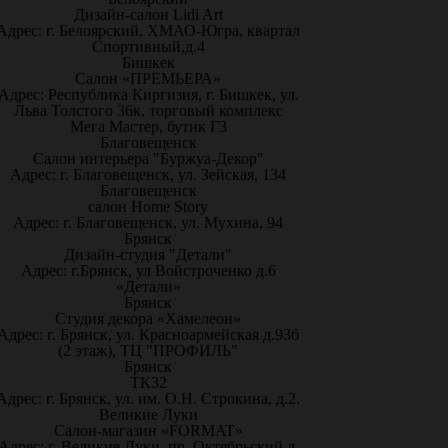
Дизайн-салон Lidi Art
Адрес: г. Белоярский, ХМАО-Югра, квартал
Спортивный,д.4
Бишкек
Салон «ПРЕМЬЕРА»
Адрес: Республика Киргизия, г. Бишкек, ул.
Льва Толстого 36к, торговый комплекс
Мега Мастер, бутик Г3
Благовещенск
Салон интерьера "Буржуа-Декор"
Адрес: г. Благовещенск, ул. Зейская, 134
Благовещенск
салон Home Story
Адрес: г. Благовещенск, ул. Мухина, 94
Брянск
Дизайн-студия "Детали"
Адрес: г.Брянск, ул Войстроченко д.6
«Детали»
Брянск
Студия декора «Хамелеон»
Адрес: г. Брянск, ул. Красноармейская д.93б
(2 этаж), ТЦ "ПРОФИЛЬ"
Брянск
ТК32
Адрес: г. Брянск, ул. им. О.Н. Строкина, д.2.
Великие Луки
Салон-магазин «FORMAT»
Адрес: г. Великие Луки, пр. Октябрьский д.