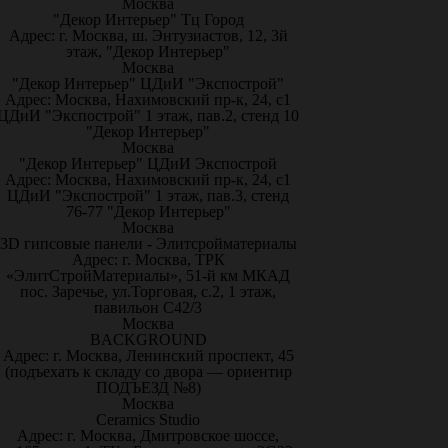
Москва
"Декор Интерьер" Тц Город
Адрес: г. Москва, ш. Энтузиастов, 12, 3й
этаж, "Декор Интерьер"
Москва
"Декор Интерьер" ЦДиИ "Экспострой"
Адрес: Москва, Нахимовский пр-к, 24, с1
ЦДиИ "Экспострой" 1 этаж, пав.2, стенд 10
"Декор Интерьер"
Москва
"Декор Интерьер" ЦДиИ Экспострой
Адрес: Москва, Нахимовский пр-к, 24, с1
ЦДиИ "Экспострой" 1 этаж, пав.3, стенд
76-77 "Декор Интерьер"
Москва
3D гипсовые панели - Элитсройматериалы
Адрес: г. Москва, ТРК
«ЭлитСтройМатериалы», 51-й км МКАД
пос. Заречье, ул.Торговая, с.2, 1 этаж,
павильон С42/3
Москва
BACKGROUND
Адрес: г. Москва, Ленинский проспект, 45
(подъехать к складу со двора — ориентир
ПОДЪЕЗД №8)
Москва
Ceramics Studio
Адрес: г. Москва, Дмитровское шоссе,