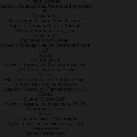
"Строй Арсенал"
Адрес: г. Йошкар-Ола, Ленинский проспект
49
Йошкар-Ола
Интерьерный салон "Белый эскиз"
Адрес: г. Йошкар-Ола, ул. Воинов-
Интернационалистов, д. 36
Йошкар-Ола
Торговый дом "Сайвер"
Адрес: г. Йошкар-Ола, ул. Ленинский пр-т,
д.8
Казань
Лепной Декор
Адрес: г. Казань, ул. Хусаина Ямашева,
д.93, ТК «Савиново», 2 таж
Казань
Магазин-склад архитектурного декора
"Статус Кво" (склад Артполе)
Адрес: г. Казань, ул. Горсоветская, д. 33
Казань
Салон "Статус Кв0"
Адрес: г. Казань, ул. Ямашева д. 93, ТК
"Савиново", 2 этаж
Казань
Студия интерьера «My design»
Адрес: г. Казань, ул. Московская, 60
Калининград
"Салон Интерьеров"