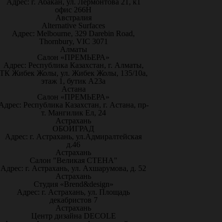
Адрес: г. Абакан, ул. Лермонтова 21, к1
офис 266Н
Австралия
Alternative Surfaces
Адрес: Melbourne, 329 Darebin Road,
Thornbury, VIC 3071
Алматы
Салон «ПРЕМЬЕРА»
Адрес: Республика Казахстан, г. Алматы,
ТК Жибек Жолы, ул. Жибек Жолы, 135/10а,
этаж 1, бутик А23а
Астана
Салон «ПРЕМЬЕРА»
Адрес: Республика Казахстан, г. Астана, пр-
т. Мангилик Ел, 24
Астрахань
ОБОИГРАД
Адрес: г. Астрахань, ул.Адмиралтейская
д.46
Астрахань
Салон "Великая СТЕНА"
Адрес: г. Астрахань, ул. Ахшарумова, д. 52
Астрахань
Студия «Brend&design»
Адрес: г. Астрахань, ул. Площадь
декабристов 7
Астрахань
Центр дизайна DECOLE