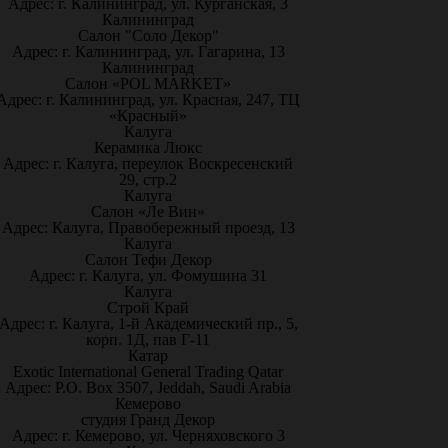
Адрес: г. Калининград, ул. Курганская, 3
Калининград
Салон "Соло Декор"
Адрес: г. Калининград, ул. Гагарина, 13
Калининград
Салон «POL MARKET»
Адрес: г. Калининград, ул. Красная, 247, ТЦ
«Красный»
Калуга
Керамика Люкс
Адрес: г. Калуга, переулок Воскресенский
29, стр.2
Калуга
Салон «Ле Вин»
Адрес: Калуга, Правобережный проезд, 13
Калуга
Салон Тефи Декор
Адрес: г. Калуга, ул. Фомушина 31
Калуга
Строй Край
Адрес: г. Калуга, 1-й Академический пр., 5,
корп. 1Д, пав Г-11
Катар
Exotic International General Trading Qatar
Адрес: P.O. Box 3507, Jeddah, Saudi Arabia
Кемерово
студия Гранд Декор
Адрес: г. Кемерово, ул. Черняховского 3