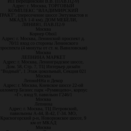
ИП Верещинский В.В. (ПАВ.П2-9)
Адрес: г. Москва, ТОРГОВЫЙ
КОМПЛЕКС "ВЛАДИМИРСКИЙ
ТРАКТ", (пересечение шоссе Энтузиастов и
МКАДА 1-й км), ДОМ МЕБЕЛИ,
ЛИНИЯ1, ПАВ.П2-9
Москва
Корнер Oboi1
Адрес: г. Москва, Ленинский проспект д.
70/11 вход со стороны Ленинского
проспекта (4 минуты от ст. м. Вавиловская)
Москва
ЛЕПНИНА МАРКЕТ
Адрес: г. Москва, Ленинградское шоссе,
Дом. 58, Стр. 7, ТЦ Интерьер дизайн
"Водный", 1 Этаж цокольный, Секция 021
Москва
ЛепниННа и Декор
Адрес: г. Москва, Киевское шоссе 22-ой
километр Бизнес парк «Румянцево», корпус
«Г», вход 9, павильон Г246/1
Москва
Лепнина
Адрес: г. Москва, ТЦ Петровский,
павильоны А-44, В-42, Г-34. МО,
Красногорский р-н, Новорижское шоссе, 9
км от МКАД
Москва