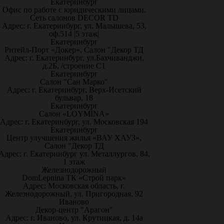
Екатеринбург
Офис по работе с юридическими лицами.
Сеть салонов DECOR TD
Адрес: г. Екатеринбург, ул. Малышева, 53,
оф.514 |5 этаж|
Екатеринбург
Ритейл-Порт «Докер», Салон "Декор ТД
Адрес: г. Екатеринбург, ул.Бахчиванджи,
д.2Б, /строение С1
Екатеринбург
Салон "Сан Марко"
Адрес: г. Екатеринбург, Верх-Исетский
бульвар, 18
Екатеринбург
Салон «LOYMINA»
Адрес: г. Екатеринбург, ул. Московская 194
Екатеринбург
Центр улучшения жилья «ВАУ ХАУЗ»,
Салон "Декор ТД
Адрес: г. Екатеринбург ул. Металлургов, 84,
1 этаж
Железнодорожный
DomLepnina ТК «Строй парк»
Адрес: Московская область, г.
Железнодорожный, ул. Пригородная, 92
Иваново
Декор-центр "Арагон"
Адрес: г. Иваново, ул. Крутицкая, д. 14а