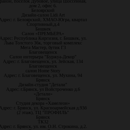
район, посёлок Дубовое, улица Шоссейная,
дом 2, офис 6.
Белоярский
Дизайн-салон Lidi Art
Адрес: г. Белоярский, ХМАО-Югра, квартал
Спортивный,д.4
Бишкек
Салон «ПРЕМЬЕРА»
Адрес: Республика Киргизия, г. Бишкек, ул.
Льва Толстого 36к, торговый комплекс
Мега Мастер, бутик Г3
Благовещенск
Салон интерьера "Буржуа-Декор"
Адрес: г. Благовещенск, ул. Зейская, 134
Благовещенск
салон Home Story
Адрес: г. Благовещенск, ул. Мухина, 94
Брянск
Дизайн-студия "Детали"
Адрес: г.Брянск, ул Войстроченко д.6
«Детали»
Брянск
Студия декора «Хамелеон»
Адрес: г. Брянск, ул. Красноармейская д.93б
(2 этаж), ТЦ "ПРОФИЛЬ"
Брянск
ТК32
Адрес: г. Брянск, ул. им. О.Н. Строкина, д.2.