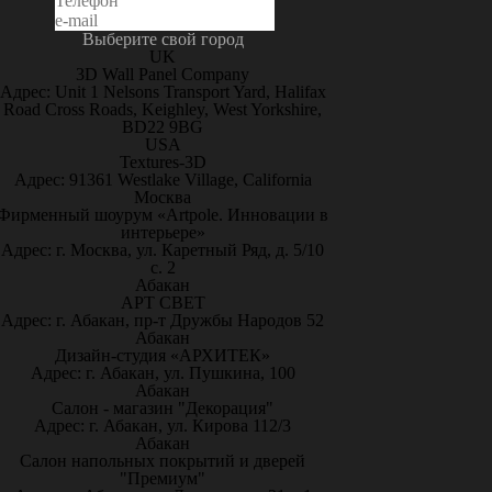
Выберите свой город
UK
3D Wall Panel Company
Адрес: Unit 1 Nelsons Transport Yard, Halifax
Road Cross Roads, Keighley, West Yorkshire,
BD22 9BG
USA
Textures-3D
Адрес: 91361 Westlake Village, California
Москва
Фирменный шоурум «Artpole. Инновации в
интерьере»
Адрес: г. Москва, ул. Каретный Ряд, д. 5/10
с. 2
Абакан
АРТ СВЕТ
Адрес: г. Абакан, пр-т Дружбы Народов 52
Абакан
Дизайн-студия «АРХИТЕК»
Адрес: г. Абакан, ул. Пушкина, 100
Абакан
Салон - магазин "Декорация"
Адрес: г. Абакан, ул. Кирова 112/3
Абакан
Салон напольных покрытий и дверей
"Премиум"