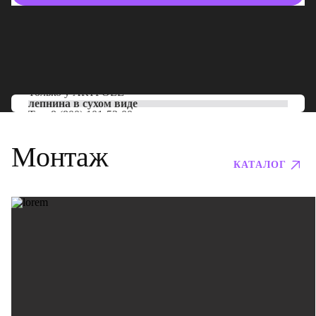
Только у
ARTPOLE
лепнина в сухом виде
Тел:
8 (800) 101-53-00
Монтаж
КАТАЛОГ