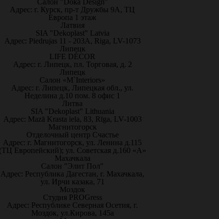
Салон "Doka Design"
Адрес: г. Курск, пр-т Дружбы 9А, ТЦ
Европа 1 этаж
Латвия
SIA "Dekoplast" Latvia
Адрес: Piedrujas 11 - 203A, Riga, LV-1073
Липецк
LIFE DÉCOR
Адрес: г. Липецк, пл. Торговая, д. 2
Липецк
Салон «M`Interiors»
Адрес: г. Липецк, Липецкая обл., ул.
Неделина д.10 пом. 8 офис 1
Литва
SIA "Dekoplast" Lithuania
Адрес: Mazā Krasta iela, 83, Rīga, LV-1003
Магнитогорск
Отделочный центр Счастье
Адрес: г. Магнитогорск, ул. Ленина д.115
(ТЦ Европейский); ул. Советская д.160 «А»
Махачкала
Салон "Элит Пол"
Адрес: Республика Дагестан, г. Махачкала,
ул. Ирчи казака, 71
Моздок
Студия PROGress
Адрес: Республике Северная Осетия, г.
Моздок, ул.Кирова, 145а