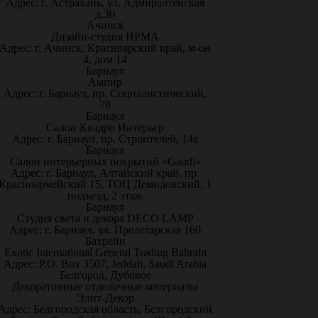
Адрес: г. Астрахань, ул. Адмиралтейская
д.30
Ачинск
Дизайн-студия ИРМА
Адрес: г. Ачинск, Красноярский край, м-он
4, дом 14
Барнаул
Ампир
Адрес: г. Барнаул, пр. Социалистический,
78
Барнаул
Салон Квадро Интерьер
Адрес: г. Барнаул, пр. Строителей, 14а
Барнаул
Салон интерьерных покрытий «Gaudi»
Адрес: г. Барнаул, Алтайский край, пр.
Красноармейский 15, ТОЦ Демидовский, 1
подъезд, 2 этаж
Барнаул
Студия света и декора DECO LAMP
Адрес: г. Барнаул, ул. Пролетарская 160
Бахрейн
Exotic International General Trading Bahrain
Адрес: P.O. Box 3507, Jeddah, Saudi Arabia
Белгород, Дубовое
Декоративные отделочные материалы
Элит-Декор
Адрес: Белгородская область, Белгородский