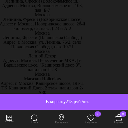
Лепнина, Фрески (Волоколамское ш.)
Адрес: г. Москва, Волоколамское ш., 103,
пав. Б-7
Москва
Лепнина, Фрески (Новорижское шоссе)
Адрес: г. Москва, Новорижское шоссе, 26-й
километр, с2, пав. Д-23 и А-2
Москва
Лепнина, Фрески (Павловская Слобода)
Адрес: г. Москва, ул. Ленина, 76/2, село
Павловская Слобода, пав. 19-21
Москва
Лепной Декор
Адрес: г. Москва, Пересечение МКАД и
Варшавское ш-се, "Каширский двор 3",
павильон П - 8
Москва
Магазин Holicolors
Адрес: г. Москва, Каширское шоссе, 19 к.1
ТК Каширский Двор, 2 этаж, павильон 2-
А30
Москва
Магазин Sherwinstore
В корзину
218 руб./шт.
Адрес: г. Москва, Нахимовский проспект,
24, павильон 3, блок 10с, место 130
0
0
Москва
ООО Паркет-Авeню
Каталог
Поиск
Где купить
Избранное
Корзина
Адрес: г. Москва, Ленинградское ш, дом 25.