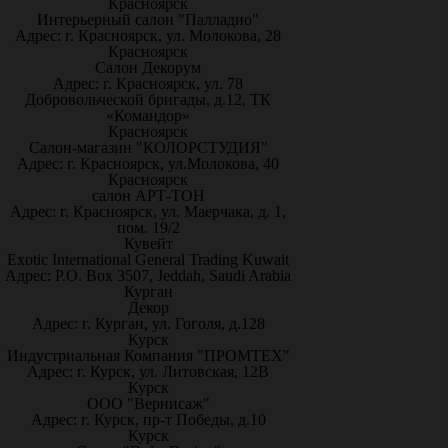
Красноярск
Интерьерный салон "Палладио"
Адрес: г. Красноярск, ул. Молокова, 28
Красноярск
Салон Декорум
Адрес: г. Красноярск, ул. 78
Добровольческой бригады, д.12, ТК
«Командор»
Красноярск
Салон-магазин "КОЛОРСТУДИЯ"
Адрес: г. Красноярск, ул.Молокова, 40
Красноярск
салон АРТ-ТОН
Адрес: г. Красноярск, ул. Маерчака, д. 1,
пом. 19/2
Кувейт
Exotic International General Trading Kuwait
Адрес: P.O. Box 3507, Jeddah, Saudi Arabia
Курган
Декор
Адрес: г. Курган, ул. Гоголя, д.128
Курск
Индустриальная Компания "ПРОМТЕХ"
Адрес: г. Курск, ул. Литовская, 12В
Курск
ООО "Вернисаж"
Адрес: г. Курск, пр-т Победы, д.10
Курск