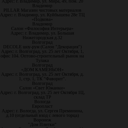
Адрес: г. Владимир, ул. Мира, 49, пом. 20
Владимир
PILLAR Магазин чистовых материалов
Адрес: г. Владимир, ул. Куйбышева 28е ТЦ
«Подкова»
Владимир
Салон «Философия Интерьера»
Адрес: г. Владимир, ул. Большая
Нижегородская д.32
Волгоград
DECOLE шоу-рум (Салон "Декорация")
Адрес: г. Волгоград, ул. 25 лет Октября, 1,
офис 104. Оптово-строительный рынок на
Тулака
Волгоград
«ДОМ КАМЕНЬОН»
Адрес: г. Волгоград, ул. 25 лет Октября, д.
1, стр. 1, ТК "Фаворит".
Волгоград
Салон «Свет Южанки»
Адрес: г. Волгоград, ул. 25 лет Октября 1Ц,
склад ТР
Вологда
Европласт
Адрес: г. Вологда, ул. Сергея Преминина,
д.10 (отдельный вход с левого торца)
Воронеж
"Дом Плитки"