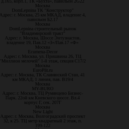
д.165, корп.1, ТК «Бухта», павильон 2G22
Москва
DomLepnina ТК "Конструктор"
Адрес: г. Москва, 25 км МКАД, владение 4,
павильон Б2.17
Москва
DomLepnina строительный рынок
"Владимирский тракт"
Адрес: г. Москва, Шоссе Энтузиастов,
владение 19, Пав.12 «З»/Пав.17 «Ф»
Москва
Ecumena-Decor
Адрес: г. Москва, ул. Пришвина 26, ТЦ
"Миллион мелочей" 1-й этаж, секция С17/2
Москва
EuroPlit.ru
Адрес: г. Москва, ТК Славянский Стан, 41
км МКАД, 1 линия, пав. В19/4
Москва
MY-BURO
Адрес: г. Москва, ТЦ Румянцево Бизнес-
Парк. 22ой км Киевского шоссе. Вл.4
корпус Г, сек. 207Г
Москва
New Light
Адрес: г. Москва, Волгоградский проспект
32, к 25. ТЦ метр квадратный 2 этаж, п.
199-122