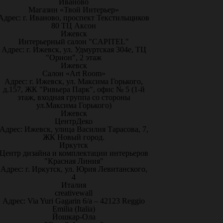
Иваново
Магазин «Твой Интерьер»
Адрес: г. Иваново, проспект Текстильщиков
80 ТЦ Аксон
Ижевск
Интерьерный салон "CAPITEL"
Адрес: г. Ижевск, ул. Удмуртская 304е, ТЦ
"Орион", 2 этаж
Ижевск
Салон «Art Room»
Адрес: г. Ижевск, ул. Максима Горького,
д.157, ЖК "Ривьера Парк", офис № 5 (1-й
этаж, входная группа со стороны
ул.Максима Горького)
Ижевск
ЦентрДеко
Адрес: Ижевск, улица Василия Тарасова, 7,
ЖК Новый город.
Иркутск
Центр дизайна и комплектации интерьеров
"Красная Линия"
Адрес: г. Иркутск, ул. Юрия Левитанского,
4
Италия
creativewall
Адрес: Via Yuri Gagarin 6/a – 42123 Reggio
Emilia (Italia)
Йошкар-Ола