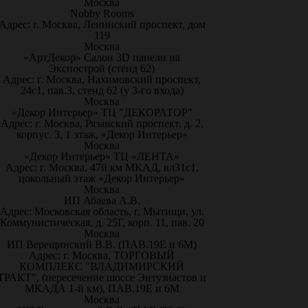
Москва
Nobby Rooms
Адрес: г. Москва, Ленинский проспект, дом
119
Москва
«АртДекор» Салон 3D панели на
Экспострой (стенд 62)
Адрес: г. Москва, Нахимовский проспект,
24с1, пав.3, стенд 62 (у 3-го входа)
Москва
«Декор Интерьер» ТЦ "ДЕКОРАТОР"
Адрес: г. Москва, Рязанский проспект, д. 2,
корпус. 3, 1 этаж, «Декор Интерьер»
Москва
«Декор Интерьер» ТЦ «ЛЕНТА»
Адрес: г. Москва, 47й км МКАД, вл31с1,
цокольный этаж «Декор Интерьер»
Москва
ИП Абаева А.В.
Адрес: Московская область, г. Мытищи, ул.
Коммунистическая, д. 25Г, корп. 11, пав. 20
Москва
ИП Верещинский В.В. (ПАВ.19Е и 6М)
Адрес: г. Москва, ТОРГОВЫЙ
КОМПЛЕКС "ВЛАДИМИРСКИЙ
ТРАКТ", (пересечение шоссе Энтузиастов и
МКАДА 1-й км), ПАВ.19Е и 6М
Москва