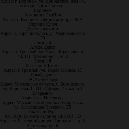
Адрес: г. Воронеж. ул. Донбасская, дом 44,
магазин "Дом Плитки"
Воронеж
Компания ЭкоПол
Адрес: г. Воронеж, Ленинский пр-т, 96А
Горячий Ключ
Джем - магазин
Адрес: г. Горячий Ключ, ул. Черняховского
79
Грозный
Альфа Декор
Адрес: г. Грозный, ул. Умара Кадырова, д.
48, ТЦ "Мегаполис", эт. 2
Грозный
Магазин «Джем»
Адрес: г. Грозный, ул. Карла Маркса, 17
Домодедово
FOX интерьер
Адрес: Московская область, г. Домодедово,
ул. Корнеева, 1, ТЦ «Сфера», 2 этаж, п.1
Егорьевск
Атмосфера Интерьера
Адрес: Московская область, г. Егорьевск,
ул. Александра Невского, 2В
Екатеринбург
ASTROOM. Сеть салонов DECOR TD
Адрес: г. Екатеринбург, ул. Цвиллинга, д .1,
4 этаж корпус Б