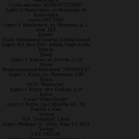
Салон-магазин "КОЛОРСТУДИЯ"
Адрес: г. Красноярск, ул.Молокова, 40
Красноярск
салон АРТ-ТОН
Адрес: г. Красноярск, ул. Маерчака, д. 1,
пом. 19/2
Кувейт
Exotic International General Trading Kuwait
Адрес: P.O. Box 3507, Jeddah, Saudi Arabia
Курган
Декор
Адрес: г. Курган, ул. Гоголя, д.128
Курск
Индустриальная Компания "ПРОМТЕХ"
Адрес: г. Курск, ул. Литовская, 12В
Курск
ООО "Вернисаж"
Адрес: г. Курск, пр-т Победы, д.10
Курск
Салон "Doka Design"
Адрес: г. Курск, пр-т Дружбы 9А, ТЦ
Европа 1 этаж
Латвия
SIA "Dekoplast" Latvia
Адрес: Piedrujas 11 - 203A, Riga, LV-1073
Липецк
LIFE DÉCOR
Адрес: г. Липецк, пл. Торговая, д. 2