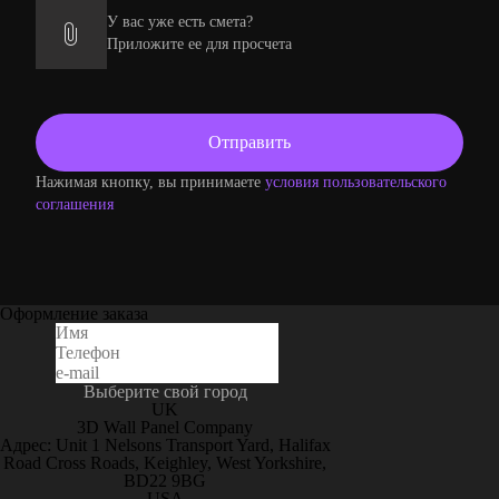
У вас уже есть смета?
Приложите ее для просчета
Нажимая кнопку, вы принимаете
условия пользовательского
соглашения
Оформление заказа
Выберите свой город
UK
3D Wall Panel Company
Адрес: Unit 1 Nelsons Transport Yard, Halifax
Road Cross Roads, Keighley, West Yorkshire,
BD22 9BG
USA