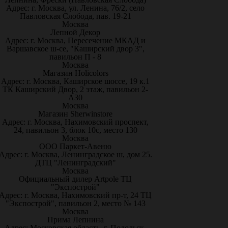
Адрес: г. Москва, ул. Ленина, 76/2, село
Павловская Слобода, пав. 19-21
Москва
Лепной Декор
Адрес: г. Москва, Пересечение МКАД и
Варшавское ш-се, "Каширский двор 3",
павильон П - 8
Москва
Магазин Holicolors
Адрес: г. Москва, Каширское шоссе, 19 к.1
ТК Каширский Двор, 2 этаж, павильон 2-
А30
Москва
Магазин Sherwinstore
Адрес: г. Москва, Нахимовский проспект,
24, павильон 3, блок 10с, место 130
Москва
ООО Паркет-Авeню
Адрес: г. Москва, Ленинградское ш, дом 25.
ДТЦ "Ленинградский"
Москва
Официальный дилер Artpole ТЦ
"Экспострой"
Адрес: г. Москва, Нахимовский пр-т, 24 ТЦ
"Экспострой", павильон 2, место № 143
Москва
Прима Лепнина
Адрес: Московская область, г. Подольск,