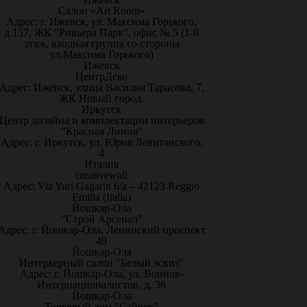
Салон «Art Room»
Адрес: г. Ижевск, ул. Максима Горького,
д.157, ЖК "Ривьера Парк", офис № 5 (1-й
этаж, входная группа со стороны
ул.Максима Горького)
Ижевск
ЦентрДеко
Адрес: Ижевск, улица Василия Тарасова, 7,
ЖК Новый город.
Иркутск
Центр дизайна и комплектации интерьеров
"Красная Линия"
Адрес: г. Иркутск, ул. Юрия Левитанского,
4
Италия
creativewall
Адрес: Via Yuri Gagarin 6/a – 42123 Reggio
Emilia (Italia)
Йошкар-Ола
"Строй Арсенал"
Адрес: г. Йошкар-Ола, Ленинский проспект
49
Йошкар-Ола
Интерьерный салон "Белый эскиз"
Адрес: г. Йошкар-Ола, ул. Воинов-
Интернационалистов, д. 36
Йошкар-Ола
Торговый дом "Сайвер"