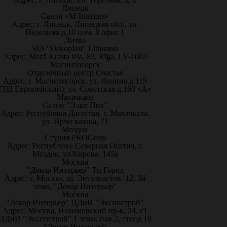
Липецк
Салон «M`Interiors»
Адрес: г. Липецк, Липецкая обл., ул.
Неделина д.10 пом. 8 офис 1
Литва
SIA "Dekoplast" Lithuania
Адрес: Mazā Krasta iela, 83, Rīga, LV-1003
Магнитогорск
Отделочный центр Счастье
Адрес: г. Магнитогорск, ул. Ленина д.115
(ТЦ Европейский); ул. Советская д.160 «А»
Махачкала
Салон "Элит Пол"
Адрес: Республика Дагестан, г. Махачкала,
ул. Ирчи казака, 71
Моздок
Студия PROGress
Адрес: Республике Северная Осетия, г.
Моздок, ул.Кирова, 145а
Москва
"Декор Интерьер" Тц Город
Адрес: г. Москва, ш. Энтузиастов, 12, 3й
этаж, "Декор Интерьер"
Москва
"Декор Интерьер" ЦДиИ "Экспострой"
Адрес: Москва, Нахимовский пр-к, 24, с1
ЦДиИ "Экспострой" 1 этаж, пав.2, стенд 10
"Декор Интерьер"