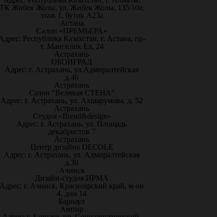
ТК Жибек Жолы, ул. Жибек Жолы, 135/10а,
этаж 1, бутик А23а
Астана
Салон «ПРЕМЬЕРА»
Адрес: Республика Казахстан, г. Астана, пр-
т. Мангилик Ел, 24
Астрахань
ОБОИГРАД
Адрес: г. Астрахань, ул.Адмиралтейская
д.46
Астрахань
Салон "Великая СТЕНА"
Адрес: г. Астрахань, ул. Ахшарумова, д. 52
Астрахань
Студия «Brend&design»
Адрес: г. Астрахань, ул. Площадь
декабристов 7
Астрахань
Центр дизайна DECOLE
Адрес: г. Астрахань, ул. Адмиралтейская
д.30
Ачинск
Дизайн-студия ИРМА
Адрес: г. Ачинск, Красноярский край, м-он
4, дом 14
Барнаул
Ампир
Адрес: г. Барнаул, пр. Социалистический,