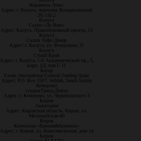
Керамика Люкс
Адрес: г. Калуга, переулок Воскресенский
29, стр.2
Калуга
Салон «Ле Вин»
Адрес: Калуга, Правобережный проезд, 13
Калуга
Салон Тефи Декор
Адрес: г. Калуга, ул. Фомушина 31
Калуга
Строй Край
Адрес: г. Калуга, 1-й Академический пр., 5,
корп. 1Д, пав Г-11
Катар
Exotic International General Trading Qatar
Адрес: P.O. Box 3507, Jeddah, Saudi Arabia
Кемерово
студия Гранд Декор
Адрес: г. Кемерово, ул. Черняховского 3
Киров
Акватория
Адрес: Кировская область, Киров, ул.
Милицейская 80
Киров
Компания «Ванная&Комната»
Адрес: г. Киров, ул. Комсомольская, дом 14
Киров
Салон ELETTO