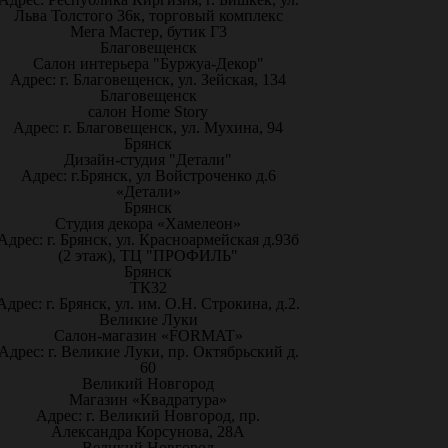
Льва Толстого 36к, торговый комплекс
Мега Мастер, бутик Г3
Благовещенск
Салон интерьера "Буржуа-Декор"
Адрес: г. Благовещенск, ул. Зейская, 134
Благовещенск
салон Home Story
Адрес: г. Благовещенск, ул. Мухина, 94
Брянск
Дизайн-студия "Детали"
Адрес: г.Брянск, ул Войстроченко д.6
«Детали»
Брянск
Студия декора «Хамелеон»
Адрес: г. Брянск, ул. Красноармейская д.93б
(2 этаж), ТЦ "ПРОФИЛЬ"
Брянск
ТК32
Адрес: г. Брянск, ул. им. О.Н. Строкина, д.2.
Великие Луки
Салон-магазин «FORMAT»
Адрес: г. Великие Луки, пр. Октябрьский д.
60
Великий Новгород
Магазин «Квадратура»
Адрес: г. Великий Новгород, пр.
Александра Корсунова, 28А
Великий Новгород