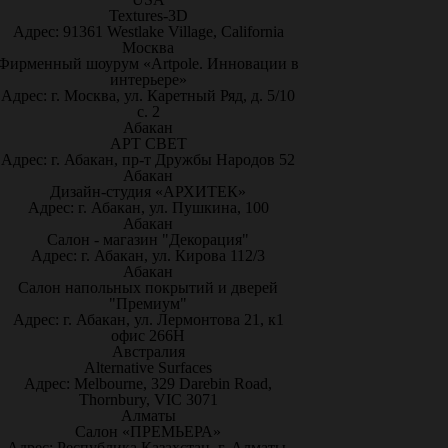
Textures-3D
Адрес: 91361 Westlake Village, California
Москва
Фирменный шоурум «Artpole. Инновации в
интерьере»
Адрес: г. Москва, ул. Каретный Ряд, д. 5/10
с. 2
Абакан
АРТ СВЕТ
Адрес: г. Абакан, пр-т Дружбы Народов 52
Абакан
Дизайн-студия «АРХИТЕК»
Адрес: г. Абакан, ул. Пушкина, 100
Абакан
Салон - магазин "Декорация"
Адрес: г. Абакан, ул. Кирова 112/3
Абакан
Салон напольных покрытий и дверей
"Премиум"
Адрес: г. Абакан, ул. Лермонтова 21, к1
офис 266Н
Австралия
Alternative Surfaces
Адрес: Melbourne, 329 Darebin Road,
Thornbury, VIC 3071
Алматы
Салон «ПРЕМЬЕРА»
Адрес: Республика Казахстан, г. Алматы,