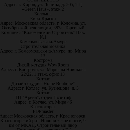
Адрес: г. Киров, ул. Ленина, д. 205, ТЦ
«Green Haus», этаж 2
Коломна
Евро-Краски
Адрес: Московская область, г. Коломна, ул.
Октябрьской революции, 387а, Торговый
Комплекс "Коломенский Строитель" Пав.
№1
Комсомольск-на-Амуре
Строительная мозаика
Адрес: г. Комсомольск-на-Амуре, пр. Мира
13
Кострома
Дизайн-студия WowRoom
Адрес: г. Кострома, ул. Маршала Новикова
22/22, 1 этаж, офис 13
Котлас
Дизайн студия "Home Boutique"
Адрес: г. Котлас, ул. Кузнецова, д. 3
Котлас
ТЦ "Арена", отдел Позитиф
Адрес: г. Котлас, ул. Мира 46
Красногорск
FDPmaster
Адрес: Московская область, г. Красногорск,
Красногорский р-н, Новорижское шоссе, 9
км от МКАД. Строительный двор
«Петровский», павильон Г-2