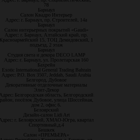
78
Барнаул
Салон Квадро Интерьер
Адрес: г. Барнаул, пр. Строителей, 14а
Барнаул
Салон интерьерных покрытий «Gaudi»
Адрес: г. Барнаул, Алтайский край, пр.
Красноармейский 15, ТОЦ Демидовский, 1
подъезд, 2 этаж
Барнаул
Студия света и декора DECO LAMP
Адрес: г. Барнаул, ул. Пролетарская 160
Бахрейн
Exotic International General Trading Bahrain
Адрес: P.O. Box 3507, Jeddah, Saudi Arabia
Белгород, Дубовое
Декоративные отделочные материалы
Элит-Декор
Адрес: Белгородская область, Белгородский
район, посёлок Дубовое, улица Шоссейная,
дом 2, офис 6.
Белоярский
Дизайн-салон Lidi Art
Адрес: г. Белоярский, ХМАО-Югра, квартал
Спортивный,д.4
Бишкек
Салон «ПРЕМЬЕРА»
Адрес: Республика Киргизия, г. Бишкек, ул.