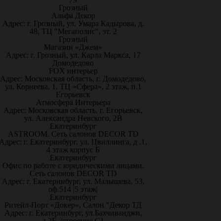
Грозный
Альфа Декор
Адрес: г. Грозный, ул. Умара Кадырова, д.
48, ТЦ "Мегаполис", эт. 2
Грозный
Магазин «Джем»
Адрес: г. Грозный, ул. Карла Маркса, 17
Домодедово
FOX интерьер
Адрес: Московская область, г. Домодедово,
ул. Корнеева, 1, ТЦ «Сфера», 2 этаж, п.1
Егорьевск
Атмосфера Интерьера
Адрес: Московская область, г. Егорьевск,
ул. Александра Невского, 2В
Екатеринбург
ASTROOM. Сеть салонов DECOR TD
Адрес: г. Екатеринбург, ул. Цвиллинга, д .1,
4 этаж корпус Б
Екатеринбург
Офис по работе с юридическими лицами.
Сеть салонов DECOR TD
Адрес: г. Екатеринбург, ул. Малышева, 53,
оф.514 |5 этаж|
Екатеринбург
Ритейл-Порт «Докер», Салон "Декор ТД
Адрес: г. Екатеринбург, ул.Бахчиванджи,
д.2Б, /строение С1