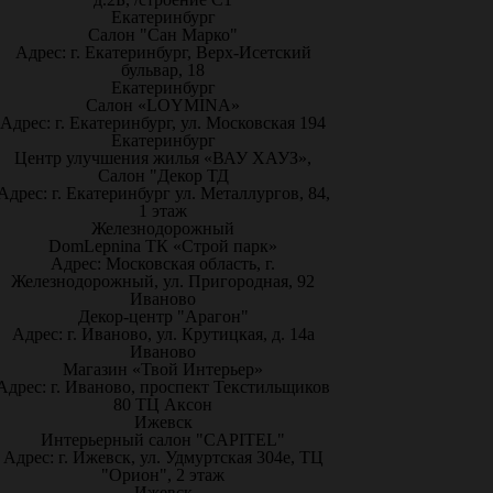
Екатеринбург
Салон "Сан Марко"
Адрес: г. Екатеринбург, Верх-Исетский
бульвар, 18
Екатеринбург
Салон «LOYMINA»
Адрес: г. Екатеринбург, ул. Московская 194
Екатеринбург
Центр улучшения жилья «ВАУ ХАУЗ»,
Салон "Декор ТД
Адрес: г. Екатеринбург ул. Металлургов, 84,
1 этаж
Железнодорожный
DomLepnina ТК «Строй парк»
Адрес: Московская область, г.
Железнодорожный, ул. Пригородная, 92
Иваново
Декор-центр "Арагон"
Адрес: г. Иваново, ул. Крутицкая, д. 14а
Иваново
Магазин «Твой Интерьер»
Адрес: г. Иваново, проспект Текстильщиков
80 ТЦ Аксон
Ижевск
Интерьерный салон "CAPITEL"
Адрес: г. Ижевск, ул. Удмуртская 304е, ТЦ
"Орион", 2 этаж
Ижевск