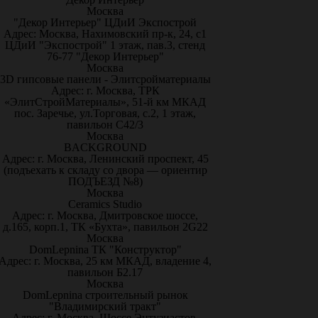
Москва
"Декор Интерьер" ЦДиИ Экспострой
Адрес: Москва, Нахимовский пр-к, 24, с1
ЦДиИ "Экспострой" 1 этаж, пав.3, стенд
76-77 "Декор Интерьер"
Москва
3D гипсовые панели - Элитсройматериалы
Адрес: г. Москва, ТРК
«ЭлитСтройМатериалы», 51-й км МКАД
пос. Заречье, ул.Торговая, с.2, 1 этаж,
павильон С42/3
Москва
BACKGROUND
Адрес: г. Москва, Ленинский проспект, 45
(подъехать к складу со двора — ориентир
ПОДЪЕЗД №8)
Москва
Ceramics Studio
Адрес: г. Москва, Дмитровское шоссе,
д.165, корп.1, ТК «Бухта», павильон 2G22
Москва
DomLepnina ТК "Конструктор"
Адрес: г. Москва, 25 км МКАД, владение 4,
павильон Б2.17
Москва
DomLepnina строительный рынок
"Владимирский тракт"
Адрес: г. Москва, Шоссе Энтузиастов,