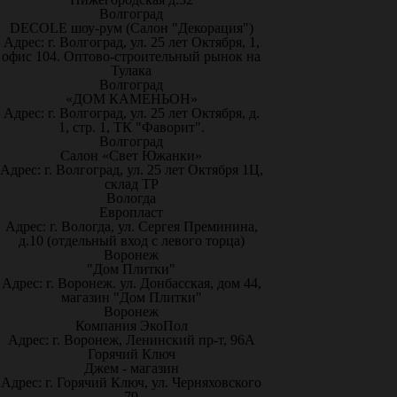
Волгоград
DECOLE шоу-рум (Салон "Декорация")
Адрес: г. Волгоград, ул. 25 лет Октября, 1,
офис 104. Оптово-строительный рынок на
Тулака
Волгоград
«ДОМ КАМЕНЬОН»
Адрес: г. Волгоград, ул. 25 лет Октября, д.
1, стр. 1, ТК "Фаворит".
Волгоград
Салон «Свет Южанки»
Адрес: г. Волгоград, ул. 25 лет Октября 1Ц,
склад ТР
Вологда
Европласт
Адрес: г. Вологда, ул. Сергея Преминина,
д.10 (отдельный вход с левого торца)
Воронеж
"Дом Плитки"
Адрес: г. Воронеж. ул. Донбасская, дом 44,
магазин "Дом Плитки"
Воронеж
Компания ЭкоПол
Адрес: г. Воронеж, Ленинский пр-т, 96А
Горячий Ключ
Джем - магазин
Адрес: г. Горячий Ключ, ул. Черняховского
79