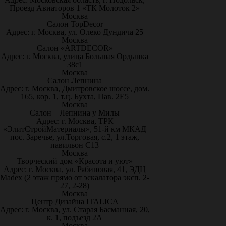
Проезд Авиаторов 1 «ТК Молоток 2»
Москва
Салон TopDecor
Адрес: г. Москва, ул. Олеко Дундича 25
Москва
Салон «ARTDECOR»
Адрес: г. Москва, улица Большая Ордынка
38с1
Москва
Салон Лепнина
Адрес: г. Москва, Дмитровское шоссе, дом.
165, кор. 1, т.ц. Бухта, Пав. 2Е5
Москва
Салон – Лепнина у Милы
Адрес: г. Москва, ТРК
«ЭлитСтройМатериалы», 51-й км МКАД
пос. Заречье, ул.Торговая, с.2, 1 этаж,
павильон С13
Москва
Творческий дом «Красота и уют»
Адрес: г. Москва, ул. Рябиновая, 41, ЭДЦ
Madex (2 этаж прямо от эскалатора эксп. 2-
27, 2-28)
Москва
Центр Дизайна ITALICA
Адрес: г. Москва, ул. Старая Басманная, 20,
к. 1, подъезд 2А
Москва