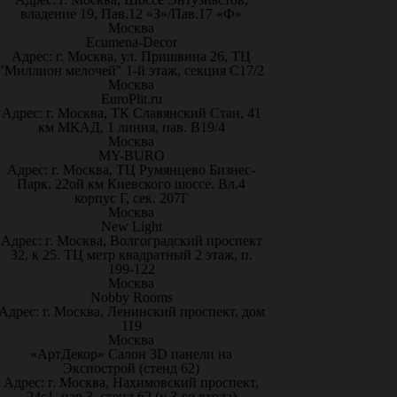
владение 19, Пав.12 «З»/Пав.17 «Ф»
Москва
Ecumena-Decor
Адрес: г. Москва, ул. Пришвина 26, ТЦ
"Миллион мелочей" 1-й этаж, секция С17/2
Москва
EuroPlit.ru
Адрес: г. Москва, ТК Славянский Стан, 41
км МКАД, 1 линия, пав. В19/4
Москва
MY-BURO
Адрес: г. Москва, ТЦ Румянцево Бизнес-
Парк. 22ой км Киевского шоссе. Вл.4
корпус Г, сек. 207Г
Москва
New Light
Адрес: г. Москва, Волгоградский проспект
32, к 25. ТЦ метр квадратный 2 этаж, п.
199-122
Москва
Nobby Rooms
Адрес: г. Москва, Ленинский проспект, дом
119
Москва
«АртДекор» Салон 3D панели на
Экспострой (стенд 62)
Адрес: г. Москва, Нахимовский проспект,
24с1, пав.3, стенд 62 (у 3-го входа)