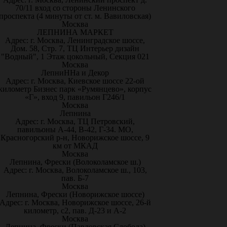
70/11 вход со стороны Ленинского
проспекта (4 минуты от ст. м. Вавиловская)
Москва
ЛЕПНИНА МАРКЕТ
Адрес: г. Москва, Ленинградское шоссе,
Дом. 58, Стр. 7, ТЦ Интерьер дизайн
"Водный", 1 Этаж цокольный, Секция 021
Москва
ЛепниННа и Декор
Адрес: г. Москва, Киевское шоссе 22-ой
километр Бизнес парк «Румянцево», корпус
«Г», вход 9, павильон Г246/1
Москва
Лепнина
Адрес: г. Москва, ТЦ Петровский,
павильоны А-44, В-42, Г-34. МО,
Красногорский р-н, Новорижское шоссе, 9
км от МКАД
Москва
Лепнина, Фрески (Волоколамское ш.)
Адрес: г. Москва, Волоколамское ш., 103,
пав. Б-7
Москва
Лепнина, Фрески (Новорижское шоссе)
Адрес: г. Москва, Новорижское шоссе, 26-й
километр, с2, пав. Д-23 и А-2
Москва
Лепнина, Фрески (Павловская Слобода)